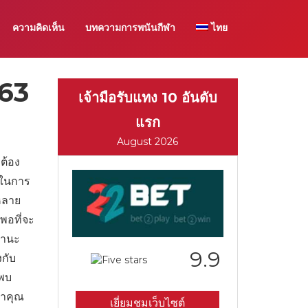
ความคิดเห็น
บทความการพนันกีฬา
ไทย
563
เจ้ามือรับแทง 10 อันดับ
แรก
August 2026
ต้อง
นในการ
่หลาย
พอที่จะ
ฐานะ
9.9
งกับ
ะพบ
่าคุณ
เยี่ยมชมเว็บไซต์