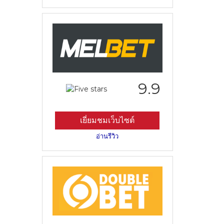
9.9
เยี่ยมชมเว็บไซต์
อ่านรีวิว