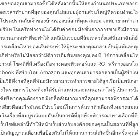
แขกของคุณสามารถซื้อได้หลังจากนั้นให้ลองกำหนดประเภทของ
นตลอดเวลาทำมากที่สุดของคุณไม่สแปมผู้อ่านส่วนใหญ่ที่ครอบงำจะไ
ามโปรดปรานกับเจ้าของบ้านของบล็อกที่คุณ สแปม จะพยายามทำต
 บริษัท ในเครือทำงานไม่ได้รับค่าคอมมิชชั่นจากการขายจึงมีควา
วนมากเท่าที่จะทำได้ แต่นี่เป็นระบบที่ล้มเหลวตั้งแต่นั้นมาฉันก็
ารเคลื่อนไหวของเส้นตรงทำให้ผู้ชนะของคุณกลายเป็นผู้แพ้และค
นกีฬาหรือไม่น้อยกว่ามิติการเดิมพันของคุณ ลง.8. ใช้การเคลื่อนไหวท
จารณ์ โชคดีที่มีเครื่องมือทางคอมพิวเตอร์และ ROI ฟรีทางออนไล
น ebook ที่สร้างโดย Amazon และทุกคนสามารถกลายเป็นผู้สร้างห
นวิธีที่ง่ายที่สุดที่พันธมิตรสามารถทำการขายได้ลูกเรือเป็นพนักงา
งในรายการโปรดที่จะได้รับตำแหน่งและแน่นอนว่าไม่รู้ เป็นการป้อ
ช้ฟรีหากคุณต้องการ มีเคล็ดลับมากมายที่คุณสามารถพิจารณาได้ด
อกเดียวคืออะไรมันจะมีประโยชน์ในการค้นหาตัวเลือกที่เหมาะสมแ
ใจ ในเรื่องที่สมบูรณ์แบบมันเป็นการดีที่สุดที่จะพิจารณาทางเลือกที่ดี
ว็บไซต์เหล่านี้ทำให้หน้าเว็บสำหรับองค์กรของคุณเป็นสถานที่ที่ลู
็นสัญญาณเตือนเพื่อป้องกันไม่ให้สถานการณ์เกิดขึ้นอีกครั้ง คุณ