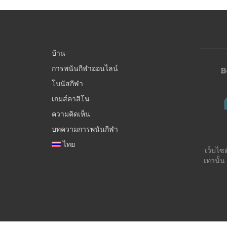
บ้าน
การพนันกีฬาออนไลน์
โบนัสกีฬา
เกมส์คาสิโน
ความคิดเห็น
บทความการพนันกีฬา
ไทย
เว็บไซ
เท่านั