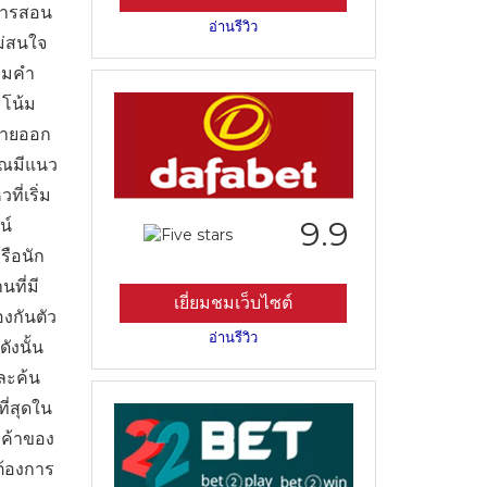
การสอน
อ่านรีวิว
ม่สนใจ
ามคำ
มโน้ม
ย้ายออก
ุณมีแนว
ี่เริ่ม
9.9
น์
รือนัก
นที่มี
เยี่ยมชมเว็บไซต์
งกันตัว
อ่านรีวิว
ังนั้น
ละค้น
ที่สุดใน
กค้าของ
ต้องการ