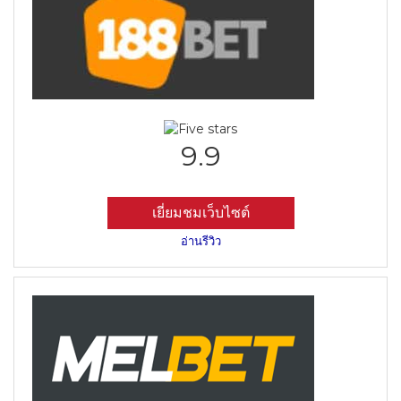
9.9
เยี่ยมชมเว็บไซต์
อ่านรีวิว