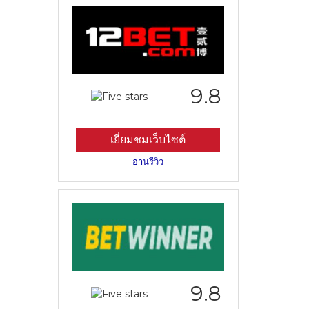
9.8
เยี่ยมชมเว็บไซต์
อ่านรีวิว
9.8