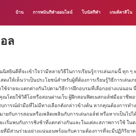
บ้าน
การพนันกีฬาออนไลน์
โบนัสกีฬา
เกมส์คาสิโน
บอล
ินดีที่จะเข้าใจว่ามีหลายวิธีในการเรียนรู้การเล่นเกมนี้ ทุก ๆ 
ให้เห็นว่าเป็นประโยชน์สำหรับผู้ที่ต้องการเรียนรู้วิธีการเล่นเก
่าใช้จ่ายจะแตกต่างกันไปตามวิธีการฝึกอบรมที่เลือกอย่างแน่นอน นี่
นของคุณโดยใช้วิดีโอหรือสอนผ่านเว็บ ผู้ฝึกสอนฟิตเนสกอล์ฟมืออาชีพอ
การณ์ฝ่ามือที่ไม่มีทางเลือกดังกล่าวข้างต้น หากคุณต้องการทำ
ายกับการสอนหรือเพลิดเพลินกับการเล่นกอล์ฟ หรือหากเป็นไปได้
ุณจะเริ่มพบกับการชิงช้าที่แตกต่างกันและในแต่ละสภาพการใช้ ใ
ี่มีส่วนร่วมอย่างแน่นอนพร้อมกับความต้องการที่จะมีปฏิกิริยา