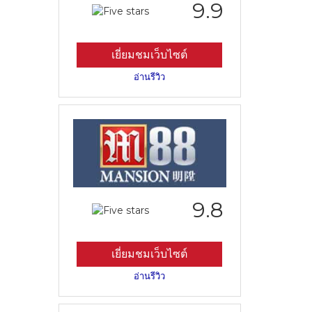
9.9
เยี่ยมชมเว็บไซต์
อ่านรีวิว
9.8
เยี่ยมชมเว็บไซต์
อ่านรีวิว