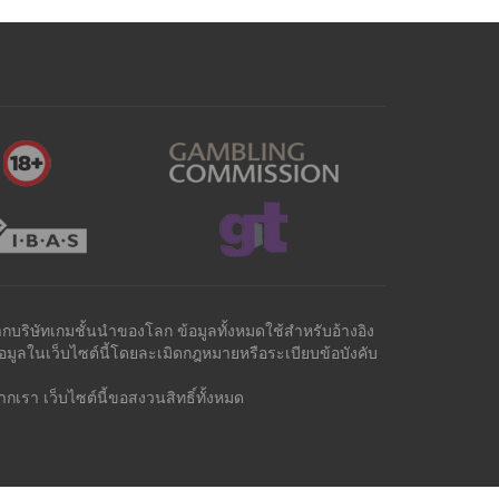
ากบริษัทเกมชั้นนำของโลก ข้อมูลทั้งหมดใช้สำหรับอ้างอิง
ูลในเว็บไซต์นี้โดยละเมิดกฎหมายหรือระเบียบข้อบังคับ
เรา เว็บไซต์นี้ขอสงวนสิทธิ์ทั้งหมด