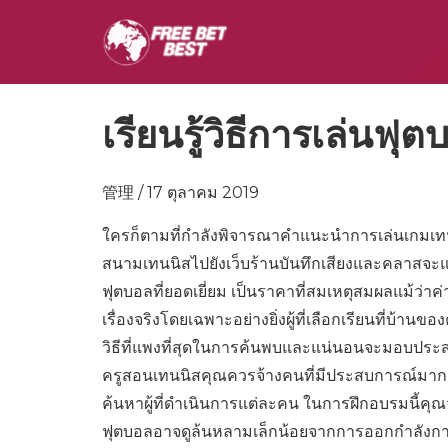
เรียนรู้วิธีการเล่นฟุต
管理 / 17 ตุลาคม 2019
ใครก็ตามที่กำลังพิจารณาคำแนะนำการเล่นเกมเทนนิสย
สนามเทนนิสไปยังเว็บร้านบันทึกเสียงและคลาสจะแสดง
ฟุตบอลที่ยอดเยี่ยม เป็นราคาที่สมเหตุสมผลแม้ว่าค
เรื่องจริงโดยเฉพาะอย่างยิ่งผู้ที่เลือกเรียนที่บ้า
วิธีที่แพงที่สุดในการค้นพบและแน่นอนจะมอบประสบ
ครูสอนเทนนิสคุณควรจ้างคนที่มีประสบการณ์มากม
ค้นหาผู้ที่ดำเนินการแต่ละคน ในการฝึกอบรมนี้ค
ฟุตบอลอาจดูล้นหลามเล็กน้อยจากการออกกำลังกายท