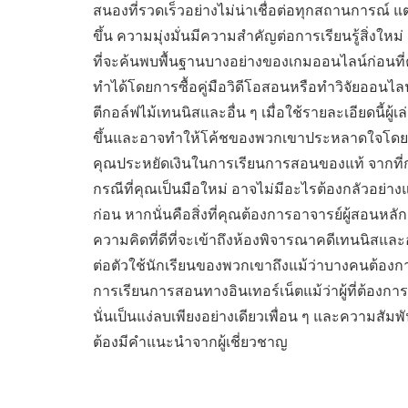
สนองที่รวดเร็วอย่างไม่น่าเชื่อต่อทุกสถานการณ์ แ
ขึ้น ความมุ่งมั่นมีความสำคัญต่อการเรียนรู้สิ่งใ
ที่จะค้นพบพื้นฐานบางอย่างของเกมออนไลน์ก่อนที่คุณ
ทำได้โดยการซื้อคู่มือวิดีโอสอนหรือทำวิจัยออนไลน์ 
ตีกอล์ฟไม้เทนนิสและอื่น ๆ เมื่อใช้รายละเอียดนี้ผู้
ขึ้นและอาจทำให้โค้ชของพวกเขาประหลาดใจโดยรู้ว่
คุณประหยัดเงินในการเรียนการสอนของแท้ จากที่ก
กรณีที่คุณเป็นมือใหม่ อาจไม่มีอะไรต้องกลัวอย
ก่อน หากนั่นคือสิ่งที่คุณต้องการอาจารย์ผู้สอนหล
ความคิดที่ดีที่จะเข้าถึงห้องพิจารณาคดีเทนนิสแ
ต่อตัวใช้นักเรียนของพวกเขาถึงแม้ว่าบางคนต้อง
การเรียนการสอนทางอินเทอร์เน็ตแม้ว่าผู้ที่ต้องการเร
นั่นเป็นแง่ลบเพียงอย่างเดียวเพื่อน ๆ และความสัมพั
ต้องมีคำแนะนำจากผู้เชี่ยวชาญ