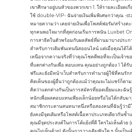
เขาศึกษาอยู่บนหัวของพวกเขา 1. ให้รายละเอียดเกี่ย
ใช้ double-VIP- ฉันจ่ายเงินเพิ่มพิเศษกว่าคุณ -st
หมายความว่า เคยจ่ายเงินเพื่อโพสต์ฟอรัม!สร้างค
ทุกคนพอใจมากที่สุดก่อนเริ่มการพนัน Luxbet 
การสาธิตในตัวพร้อมกับผลลัพธ์ที่ผ่านมาบางประ
สำหรับการเดิมพันเทนนิสออนไลน์ แต่เมื่อคุณได้โต้แ
เหนือจากความจริงที่ว่าคุณโชคดีพอที่จะเป็นเจ้าของ
ที่แตกต่างกันเพื่อ ตอบแทน คุณอย่างถูกต้อง 1 ได
ฟรีและยังมีหน้าเว็บสำหรับการทำนายผู้ใช้ที่คนร
คิดเห็นของผู้อื่นว่าถูกต้องแม้ว่าคุณจะไม่แชร์
คิดว่าแตกต่างกันเป็นการสมัครที่ยอดเยี่ยมและฉันร
หนักเพื่อผลตอบแทนเพียงเล็กน้อยหรือไม่ได้กลับมา
สมาชิกกระดานสนทนาหนึ่งหรือสองคนที่ฉันรู้ว่าม
ยังคงมีจุดเดิมหรือโพสต์เนื้อหาประเภทเดียวกันซ้
คุณมีจุดประสงค์ในการโต้แย้งที่ดี ใครไม่เห็นด้วย 
คุณไม่เห็นด้วย) ดังนั้นการวางเดิมพันใด ๆ นั้นเป็