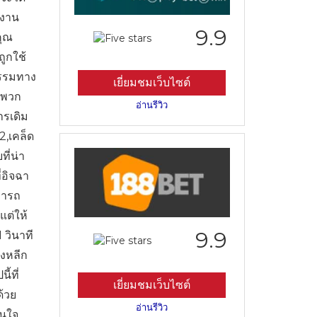
ำงาน
9.9
คุณ
ูกใช้
ิธรรมทาง
เยี่ยมชมเว็บไซต์
ือพวก
อ่านรีวิว
ารเดิม
2,เคล็ด
ี่น่า
่อิจฉา
มารถ
แต่ให้
9.9
 วินาที
างหลีก
้ที่
เยี่ยมชมเว็บไซต์
ด้วย
อ่านรีวิว
สนใจ