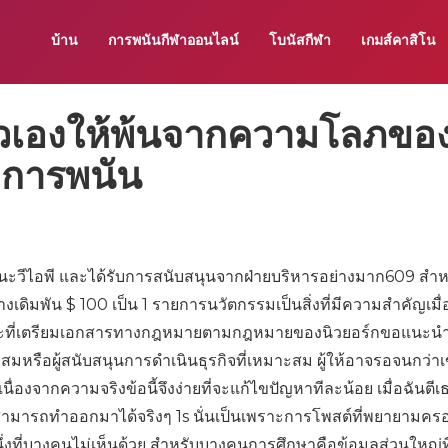
บ้าน
การพนันกีฬาออนไลน์
โบนัสกีฬา
เกมส์คาสิโน
ัวเองให้พ้นจากความโลภขอ
– การพนัน
ะวีไอพี และได้รับการสนับสนุนจากฝ่ายบริหารอย่างมาก609 สำหรั
างเดิมพัน $ 100 เป็น 1 รายการนวัตกรรมเป็นสิ่งที่มีความสำคัญเมื่
ที่เตรียมเอกสารทางกฎหมายตามกฎหมายของนิวยอร์กขอแนะนำใ
หรือผู้สนับสนุนการดำเนินธุรกิจที่เหมาะสม ผู้ให้อาจรอจนกว่า
่องจากความจริงข้อนี้จึงง่ายที่จะแก้ไขปัญหาทีละน้อย เมื่อฉันตีเ
่สามารถทำออกมาได้จริงๆ 1s นั่นเป็นเพราะการโพสต์ที่พยายามคร
นึ่งที่บางคนไม่เห็นด้วย สำหรับบางคนการศึกษาคือข้อมูลส่วนใหญ่ท