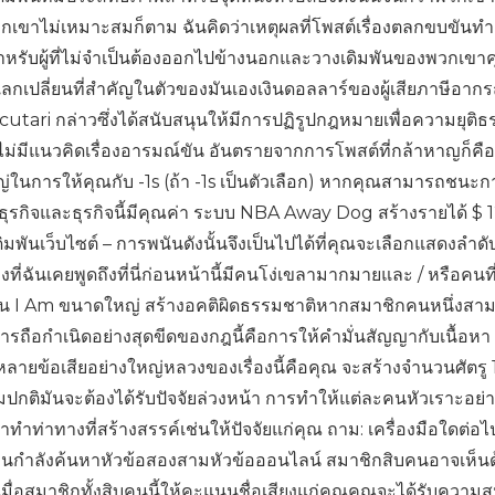
วกเขาไม่เหมาะสมก็ตาม ฉันคิดว่าเหตุผลที่โพสต์เรื่องตลกขบขันท
สำหรับผู้ที่ไม่จำเป็นต้องออกไปข้างนอกและวางเดิมพันของพวกเขา
เปลี่ยนที่สำคัญในตัวของมันเองเงินดอลลาร์ของผู้เสียภาษีอากรถ
 Scutari กล่าวซึ่งได้สนับสนุนให้มีการปฏิรูปกฎหมายเพื่อความยุต
่ไม่มีแนวคิดเรื่องอารมณ์ขัน อันตรายจากการโพสต์ที่กล้าหาญก็ค
การให้คุณกับ -1s (ถ้า -1s เป็นตัวเลือก) หากคุณสามารถชนะก
ุรกิจและธุรกิจนี้มีคุณค่า ระบบ NBA Away Dog สร้างรายได้ $ 1
นเว็บไซต์ – การพนันดังนั้นจึงเป็นไปได้ที่คุณจะเลือกแสดงลำดับท
างที่ฉันเคยพูดถึงที่นี่ก่อนหน้านี้มีคนโง่เขลามากมายและ / หรือคนที
ป็น I Am ขนาดใหญ่ สร้างอคติผิดธรรมชาติหากสมาชิกคนหนึ่งสา
ารถือกำเนิดอย่างสุดขีดของกฎนี้คือการให้คำมั่นสัญญากับเนื้อหา 
ลากหลายข้อเสียอย่างใหญ่หลวงของเรื่องนี้คือคุณ จะสร้างจำนวนศัตรู 1
กติมันจะต้องได้รับปัจจัยล่วงหน้า การทำให้แต่ละคนหัวเราะอย่
าทำท่าทางที่สร้างสรรค์เช่นให้ปัจจัยแก่คุณ ถาม: เครื่องมือใดต่อไปนี
ู้คนกำลังค้นหาหัวข้อสองสามหัวข้อออนไลน์ สมาชิกสิบคนอาจเห็น
เมื่อสมาชิกทั้งสิบคนนี้ให้คะแนนชื่อเสียงแก่คุณคุณจะได้รับความ