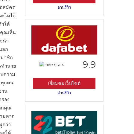
่อสมัคร
อ่านรีวิว
จะไม่ได้
ทำให้
คุณเห็น
นะนำ
กนอก
่สมาชิก
9.9
การทำนาย
ราบความ
าทุกคน
เยี่ยมชมเว็บไซต์
ำงาน
อ่านรีวิว
นกรอง
หากคุณ
็ตามหาก
พูดว่า
าจะได้