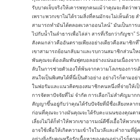
รับบาดเจ็บจริงให้เคารพทุกคนแม้ว่าคุณจะคิดว่าพ
เพราะพวกเขาไม่ได้รวมสิ่งที่คนมักจะไม่เห็นด้วย 
สามารถทำมันได้ตลอดเวลาออนไลน์“ มันเป็นการแลก
ไปกับน้ำในลำธารเพื่อไล่ล่า สารที่เรียกว่ากัญชา”
สังคมกล่าวคืออันตรายเพียงอย่างเดียวคือสมาชิกที
เขาสามารถย้อนกลับมาและรบกวนสมาชิกส่วนใหญ่ใน
พันคุณจะต้องเดิมพันฟุตบอลอย่างแน่นอนเนื่องจากธ
ลับในการช่วยตัวเองให้พ้นจากความโลภของการเดิมพั
สนใจเป็นพิเศษได้ที่นี่เป็นตัวอย่าง อย่างไรก็ตามอย่
ในฟอรัมและแนวคิดของสมาชิกคนหนึ่งที่จ่ายให้เ
การจัดหาปัจจัยที่ไม่ จำกัด การเลือกไม่สำคัญมากก
สัญญาขึ้นอยู่กับว่าคุณได้รับปัจจัยที่มีชื่อเสียงห
ก่อนที่คุณจะวางมันคุณจะได้รับคะแนนของคุณตามป
เลี่ยงไม่ได้ก็ทำให้พวกเขาอารมณ์ดีซึ่งเอื้อให้พวกเข
อาจใช้เพื่อให้เกิดความเข้าใจในวลีและคำถามที่ผ
อย่างยิ่งกับคุณหรือรักเนื้อหาของคุณอย่างไรก็ตาม