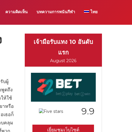
ความคิดเห็น
บทความการพนันกีฬา
ไทย
ง
เจ้ามือรับแทง 10 อันดับ
แรก
August 2026
บผู้
อพูดถึง
ห้ใช้
เขาหรือ
9.9
ธอเธอก็
อบคลุม
เยี่ยมชมเว็บไซต์
ี่พวก