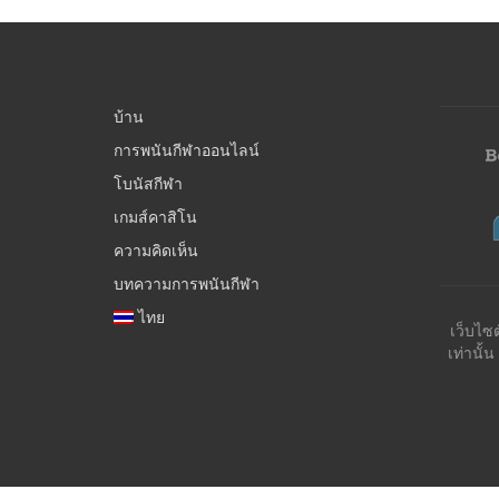
บ้าน
การพนันกีฬาออนไลน์
โบนัสกีฬา
เกมส์คาสิโน
ความคิดเห็น
บทความการพนันกีฬา
ไทย
เว็บไซ
เท่านั