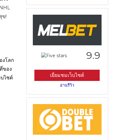
อ NHL
ุข!
9.9
ของโลก
ี่ของ
เยี่ยมชมเว็บไซต์
็บไซต์
อ่านรีวิว