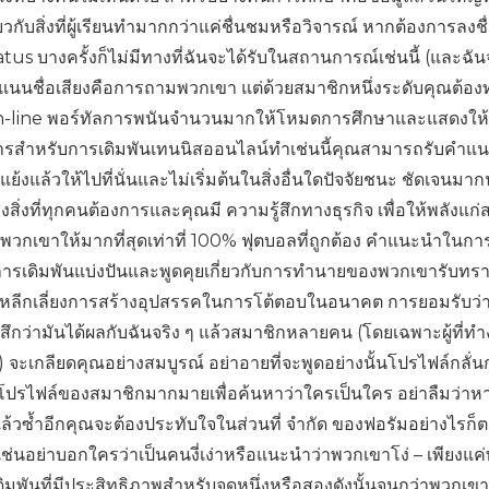
วกับสิ่งที่ผู้เรียนทำมากกว่าแค่ชื่นชมหรือวิจารณ์ หากต้องการลงชื
atus บางครั้งก็ไม่มีทางที่ฉันจะได้รับในสถานการณ์เช่นนี้ (และฉัน
ะแนนชื่อเสียงคือการถามพวกเขา แต่ด้วยสมาชิกหนึ่งระดับคุณต้อง
On-line พอร์ทัลการพนันจำนวนมากให้โหมดการศึกษาและแสดงให้
การสำหรับการเดิมพันเทนนิสออนไลน์ทำเช่นนี้คุณสามารถรับคำแ
ย้งแล้วให้ไปที่นั่นและไม่เริ่มต้นในสิ่งอื่นใดปัจจัยชนะ ชัดเจนมา
สิ่งที่ทุกคนต้องการและคุณมี ความรู้สึกทางธุรกิจ เพื่อให้พลังแก
้รับพวกเขาให้มากที่สุดเท่าที่ 100% ฟุตบอลที่ถูกต้อง คำแนะนำใน
ักการเดิมพันแบ่งปันและพูดคุยเกี่ยวกับการทำนายของพวกเขารับท
ก็ตามหลีกเลี่ยงการสร้างอุปสรรคในการโต้ตอบในอนาคต การยอมรับว่
ู้สึกว่ามันได้ผลกับฉันจริง ๆ แล้วสมาชิกหลายคน (โดยเฉพาะผู้ที่ท
) จะเกลียดคุณอย่างสมบูรณ์ อย่าอายที่จะพูดอย่างนั้นโปรไฟล์กลั่
ีโปรไฟล์ของสมาชิกมากมายเพื่อค้นหาว่าใครเป็นใคร อย่าลืมว่า
ำแล้วซ้ำอีกคุณจะต้องประทับใจในส่วนที่ จำกัด ของฟอรัมอย่างไรก
(เช่นอย่าบอกใครว่าเป็นคนงี่เง่าหรือแนะนำว่าพวกเขาโง่ – เพียงแค่
นเดิมพันที่มีประสิทธิภาพสำหรับจุดหนึ่งหรือสองดังนั้นจนกว่าพวกเข