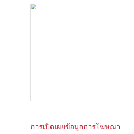
การเปิดเผยข้อมูลการโฆษณา