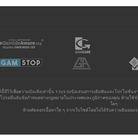
ต์นี้มีไว้เพื่อความบันเทิงเท่านั้น รวบรวมข้อเสนอการเดิมพันและโปรโมชั่นจ
้น โปรดยืนยันข้อกำหนดทางกฎหมายในประเทศและภูมิภาคของคุณ ห้ามใช้ข้อม
ใดๆ
ห้ามคัดลอกเนื้อหาใด ๆ จากเว็บไซต์โดยไม่ได้รับความยินยอมจาก