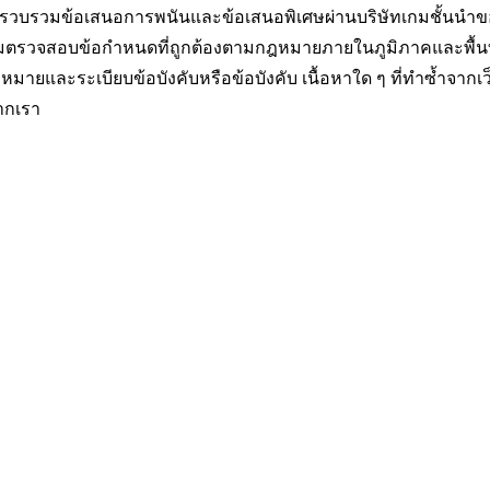
ั้น รวบรวมข้อเสนอการพนันและข้อเสนอพิเศษผ่านบริษัทเกมชั้นนำ
่าลืมตรวจสอบข้อกำหนดที่ถูกต้องตามกฎหมายภายในภูมิภาคและพื้นท
หมายและระเบียบข้อบังคับหรือข้อบังคับ เนื้อหาใด ๆ ที่ทำซ้ำจากเว
ากเรา