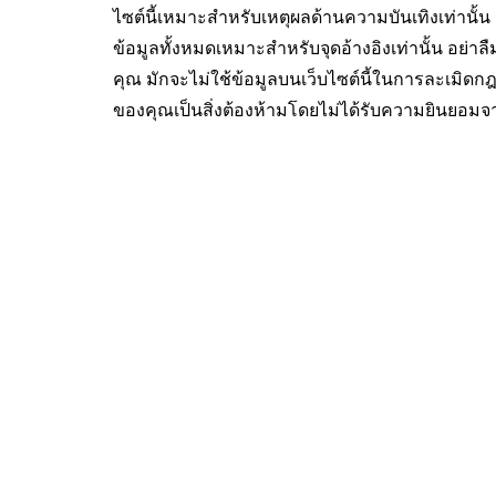
ไซต์นี้เหมาะสำหรับเหตุผลด้านความบันเทิงเท่าน
ข้อมูลทั้งหมดเหมาะสำหรับจุดอ้างอิงเท่านั้น อย
คุณ มักจะไม่ใช้ข้อมูลบนเว็บไซต์นี้ในการละเมิดกฎ
ของคุณเป็นสิ่งต้องห้ามโดยไม่ได้รับความยินยอมจ