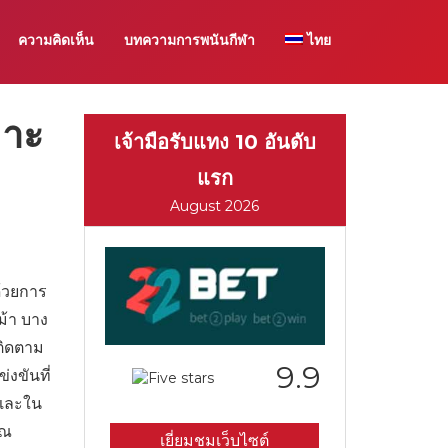
ความคิดเห็น
บทความการพนันกีฬา
ไทย
มาะ
เจ้ามือรับแทง 10 อันดับ
แรก
August 2026
ด้วยการ
ม้า บาง
รติดตาม
9.9
งขันที่
์และใน
ุณ
เยี่ยมชมเว็บไซต์