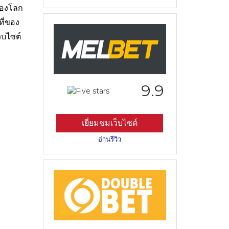
ของโลก
ี่ของ
็บไซต์
9.9
เยี่ยมชมเว็บไซต์
อ่านรีวิว