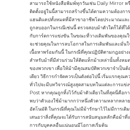
สามารถใช้หนังสือพิมพ์ทุกวันเช่น Daily Mirror หรือ
ติดตั้งอยู่ในนี้สามารถสร้างขึ้นได้ตามความต้อง
แฮนดิแคปทั้งหมดที่มีสาขาอาชีพโดยประมาณและมี
ถูกลบออกในกรณีเช่นนี้ ตรวจสอบม้าตัวใดก็ได้ที่
กับการ์ดการแข่งขัน ในขณะที่วางเดิมพันของคุณให
จะช่วยคุณในการลบโอกาสในการเดิมพันและมั่นใจและ
เนื้อหาพร้อมกันนี้ ในกรณีที่คุณปฏิบัติตามกฎอย่า
สำหรับม้าที่มีส่วนร่วมให้ติดแท็กม้าเหล่านั้นทั
ของพวกเขา เพื่อให้ม้ามีคุณสมบัติพวกเขาจำเป็นต้อง
เดียว วิธีการกำจัดควรเป็นดังต่อไปนี้ เริ่มแรกคุ
ทั่วไปจะมีบทวิจารณ์สูงสุดสามบทในแต่ละการแข่งข
Post หากคุณถูกทิ้งไว้กับม้าตัวเดียวในที่สุดนี
พบว่าตัวเองใช้ม้ามากกว่าหนึ่งตัวความหลากหลายค
อัตโนมัติ ในกรณีที่คุณไม่มีม้ารักษาไว้ไม่มีการเ
เสนอว่าสิ่งที่คุณจะได้รับการสนับสนุนหลักคือม้าที่แ
การกับบุคคลอื่นแน่นอนมีโอกาสเริ่มต้น