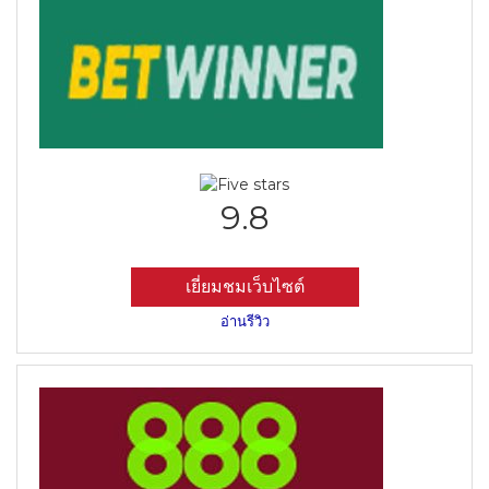
9.8
เยี่ยมชมเว็บไซต์
อ่านรีวิว