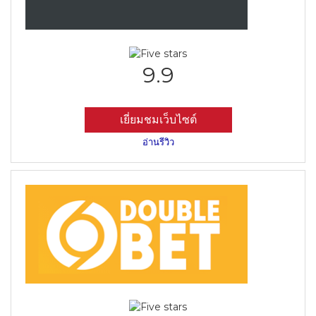
9.9
เยี่ยมชมเว็บไซต์
อ่านรีวิว