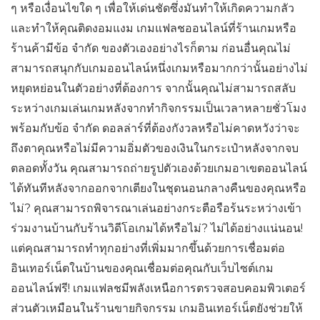
ๆ หรือเงื่อนไขใด ๆ เพื่อให้เด่นชัดซึ่งมันทำให้เกิดความกลัว
และทำให้คุณติดงอมแงม เกมแฟลชออนไลน์ที่ร้านเกมหรือ
ร้านค้ามีข้อ จำกัด ของตัวเองอย่างไรก็ตาม ก่อนอื่นคุณไม่
สามารถสนุกกับเกมออนไลน์หนึ่งเกมหรือมากกว่านั้นอย่างไม่
หยุดหย่อนในตัวอย่างที่ต้องการ จากนั้นคุณไม่สามารถสลับ
ระหว่างเกมเล่นเกมหลังจากทำกิจกรรมเป็นเวลาหลายชั่วโมง
พร้อมกับข้อ จำกัด ดอลล่าร์ที่ต้องกังวลหรือไม่คาดหวังว่าจะ
ถึงตาคุณหรือไม่มีความอิ่มตัวของเงินในกระเป๋าหลังจากจบ
ตลอดทั้งวัน คุณสามารถถ่ายรูปตัวเองด้วยเกมอาเขตออนไลน์
ได้ทันทีหลังจากออกจากเตียงในชุดนอนกลางคืนของคุณหรือ
ไม่? คุณสามารถพิจารณาเล่นอย่างกระตือรือร้นระหว่างเข้า
ร่วมงานบ้านกับร้านวิดีโอเกมได้หรือไม่? ไม่ได้อย่างแน่นอน!
แต่คุณสามารถทำทุกอย่างที่เพิ่มมากขึ้นด้วยการเชื่อมต่อ
อินเทอร์เน็ตในบ้านของคุณเชื่อมต่อคุณกับเว็บไซต์เกม
ออนไลน์ฟรี! เกมแฟลชมีพลังเหนือการตรวจสอบคอมพิวเตอร์
ส่วนตัวเหมือนในร้านขายกิจกรรม เกมอินเทอร์เน็ตยังช่วยให้