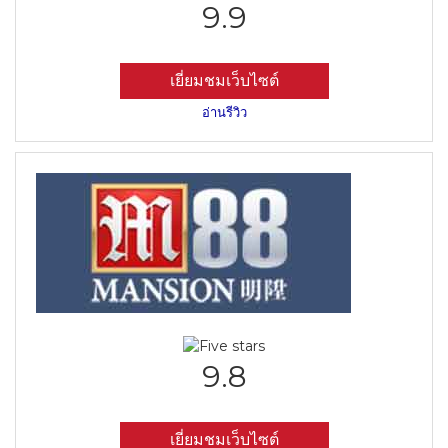
9.9
เยี่ยมชมเว็บไซต์
อ่านรีวิว
9.8
เยี่ยมชมเว็บไซต์