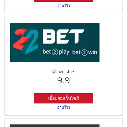
อ่านรีวิว
9.9
เยี่ยมชมเว็บไซต์
อ่านรีวิว