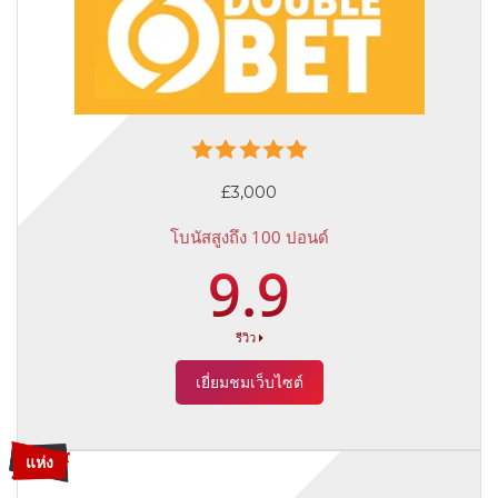
£3,000
โบนัสสูงถึง 100 ปอนด์
9.9
รีวิว
เยี่ยมชมเว็บไซต์
แห่ง