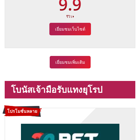
9.9
รีวิว
เยี่ยมชมเว็บไซต์
เยี่ยมชมเพิ่มเติม
โบนัสเจ้ามือรับแทงยุโรป
โปรโมชั่นหลาย