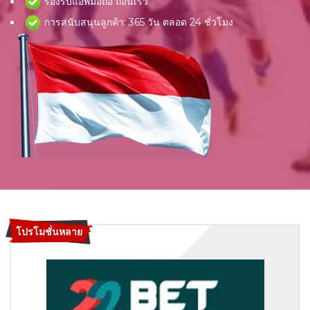
รองรับแอพมือถือ ถอนเร็ว
การสนับสนุนลูกค้า: 365 วัน ตลอด 24 ชั่วโมง
โปรโมชั่นหลาย