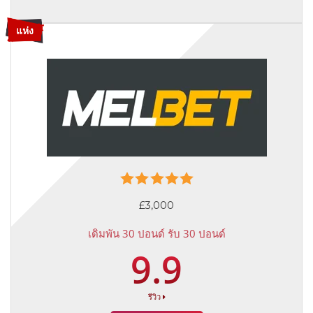
แห่ง
£3,000
เดิมพัน 30 ปอนด์ รับ 30 ปอนด์
9.9
รีวิว