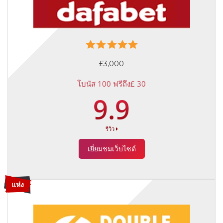
£3,000
โบนัส 100 ฟรีถึง£ 30
9.9
รีวิว
เยี่ยมชมเว็บไซต์
แห่ง