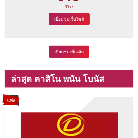
รีวิว
เยี่ยมชมเว็บไซต์
เยี่ยมชมเพิ่มเติม
ล่าสุด คาสิโน พนัน โบนัส
แห่ง