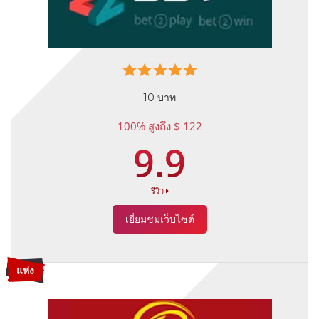
10 บาท
100% สูงถึง $ 122
9.9
รีวิว
เยี่ยมชมเว็บไซต์
แห่ง