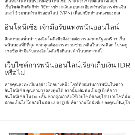
อินเทอร์เน็ตในประเทศอินโดนีเซีย เราแนะนำให้ตัดสินใจเลือก
เว็บไซต์เดิมพันกีฬา วิธีการชำระเงินแบบละเอียดสำหรับการฝากเงิน
และใช้ชุมชนส่วนตัวออนไลน์ (VPN) เพื่อปกปิดตำแหน่งของคุณ
อินโดนีเซีย เจ้ามือรับแทงพนันออนไลน์
ลีกฟุตบอลชั้นนำของอินโดนีเซียจึงง่ายต่อการเดาสหรัฐอเมริกา เว็บ
พนันบอลที่ดีที่สุด หากคุณต้องการความช่วยเหลือในการเลือก โปรดดู
รายชื่อเจ้ามือรับแทงอินโดนีเซียที่แนะนำในบทความนี้
เว็บไซต์การพนันออนไลน์เรียกเก็บเงิน IDR
หรือไม่
หากคุณลงทะเบียนอย่างใดอย่างหนึ่ง ไซต์ที่ยอมรับการพนันในชาว
อินโดนีเซีย คุณสามารถลงทุนได้ จากนั้นเดิมพันเป็นรูเปียห์ชาว
อินโดนีเซีย ในระยะสั้น หากคุณกำลังใช้เว็บไซต์ของยุโรป เว็บไซต์นั้น
มักจะเป็นไปโดยอัตโนมัติ แปลงรูเปียห์ชาวอินโดนีเซียของคุณเป็นยูโร