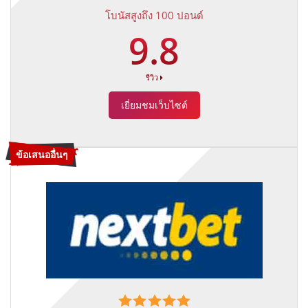
โบนัสสูงถึง 100 ปอนด์
9.8
รีวิว
เยี่ยมชมเว็บไซต์
ข้อเสนออื่นๆ