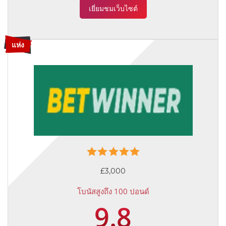
เยี่ยมชมเว็บไซต์
แห่ง
£3,000
โบนัสสูงถึง 100 ปอนด์
9.8