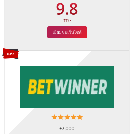
9.8
รีวิว
เยี่ยมชมเว็บไซต์
แห่ง
£3,000