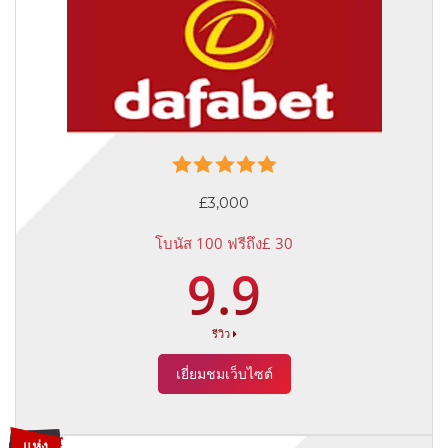
£3,000
โบนัส 100 ฟรีถึง£ 30
9.9
รีวิว
เยี่ยมชมเว็บไซต์
แห่ง