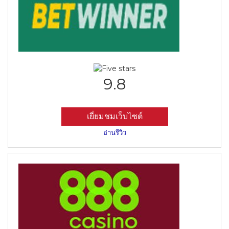
9.8
เยี่ยมชมเว็บไซต์
อ่านรีวิว