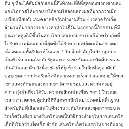
ต้น ๆ ที่จะได้สัมผัสกับเกมนี้ถึงทักษะที่ดีที่สุดของพวกเขาและ
มอบโอกาสให้พวกเขาได้สวมใส่จอแสดงผลที่มากกว่าเมื่อ
เปรียบเทียบกับเกมคลาสสิกวันทำงานสี่วัน 4 เวลาคริกเก็ต
จำนวนที่มากกว่าของเวลาทั่วไปสี่วัน นอกจากนี้กิจกรรมที่มี
คุณภาพสูงก็มีขึ้นในสองโอกาสและน่าจะเป็นกีฬาคริกเก็ตที่
ได้รับความนิยมมากที่สุดซึ่งได้รับความเพลิดเพลินอย่างต่อ
เนื่องตลอดทั้งสัปดาห์ในและ 7 วัน ลีกสำคัญในอังกฤษอาจ
เป็นทัวร์นาเมนต์ระดับรัฐและการแข่งขันแต่ละนัดมีการเล่น
เกินสี่วันและคืน สิ่งนี้จะช่วยให้ผู้เข้าร่วมในลีกที่อยู่อาศัยมี
ขอบเขตมากกว่าคริกเก็ตที่หลากหลายเร็วกว่าและช่วยให้พวก
เขาแสดงทักษะของพวกเขา (ความชอบและความคงอยู่,
ความมุ่งมั่นที่จะได้รับ, ความขยันหมั่นเพียร ฯลฯ ) ในระยะ
เวลานาน ตลาด. ผู้เล่นที่ดีที่สุดจากลีกในประเทศเป็นพื้นฐาน
สำหรับทีมที่เลือกเล่นในทีมงานระดับโลกและชุดการสอบ ค
ริกเก็ตวันเดียว บางวันคริกเกตเป็นวิธีการง่ายๆในการเล่นคริก
เก็ตที่เรียกว่าแจ็คเก็ต จำกัด เล่นคริกเก็ตวันแรกในช่วงต้นอายุ