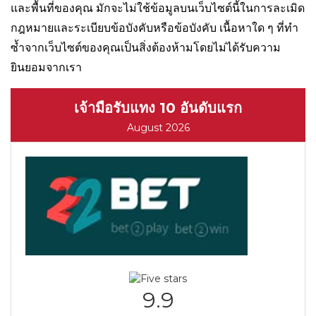
และพื้นที่ของคุณ มักจะไม่ใช้ข้อมูลบนเว็บไซต์นี้ในการละเมิด
กฎหมายและระเบียบข้อบังคับหรือข้อบังคับ เนื้อหาใด ๆ ที่ทำ
ซ้ำจากเว็บไซต์ของคุณเป็นสิ่งต้องห้ามโดยไม่ได้รับความ
ยินยอมจากเรา
เจ้ามือรับแทง 10 อันดับแรก
August 2026
9.9