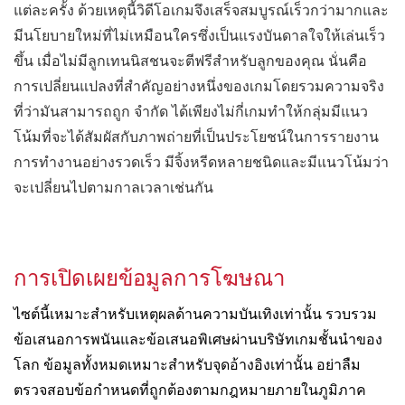
แต่ละครั้ง ด้วยเหตุนี้วิดีโอเกมจึงเสร็จสมบูรณ์เร็วกว่ามากและ
มีนโยบายใหม่ที่ไม่เหมือนใครซึ่งเป็นแรงบันดาลใจให้เล่นเร็ว
ขึ้น เมื่อไม่มีลูกเทนนิสชนจะตีฟรีสำหรับลูกของคุณ นั่นคือ
การเปลี่ยนแปลงที่สำคัญอย่างหนึ่งของเกมโดยรวมความจริง
ที่ว่ามันสามารถถูก จำกัด ได้เพียงไม่กี่เกมทำให้กลุ่มมีแนว
โน้มที่จะได้สัมผัสกับภาพถ่ายที่เป็นประโยชน์ในการรายงาน
การทำงานอย่างรวดเร็ว มีจิ้งหรีดหลายชนิดและมีแนวโน้มว่า
จะเปลี่ยนไปตามกาลเวลาเช่นกัน
การเปิดเผยข้อมูลการโฆษณา
ไซต์นี้เหมาะสำหรับเหตุผลด้านความบันเทิงเท่านั้น รวบรวม
ข้อเสนอการพนันและข้อเสนอพิเศษผ่านบริษัทเกมชั้นนำของ
โลก ข้อมูลทั้งหมดเหมาะสำหรับจุดอ้างอิงเท่านั้น อย่าลืม
ตรวจสอบข้อกำหนดที่ถูกต้องตามกฎหมายภายในภูมิภาค