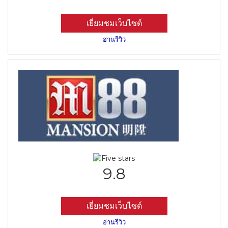
เยี่ยมชมเว็บไซต์
อ่านรีวิว
9.8
เยี่ยมชมเว็บไซต์
อ่านรีวิว