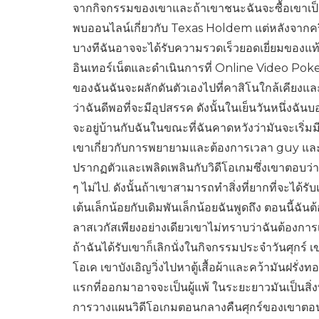
จากกิจกรรมของเขาและถ้าเขาชนะฉันจะซื้อเขาเป็นการ
พบออนไลน์เกี่ยวกับ Texas Holdem แต่หลังจากครึ่ง
บางทีฉันอาจจะได้รับความรวดเร็วยอดเยี่ยมของแท
อินเทอร์เน็ตและดำเนินการที่ Online Video Poker ฉัน
ของฉันฉันจะผลักดันตัวเองไปที่คาสิโนใกล้เคียงและ
ว่าฉันดีพอที่จะมีอุปสรรค ดังนั้นในเย็นวันหนึ่งฉัน
จะอยู่บ้านกับฉันในขณะที่ฉันคาดหวังว่ามันจะเร
เขาเกี่ยวกับการพยายามและต้องการเวลา guy และฉัน
ปรากฏตัวและเพลิดเพลินกับวิดีโอเกมซึ่งเขาตอบว่าผู
ๆ ไม่ไป. ดังนั้นถ้าเขาสามารถทำสิ่งที่ยากที่จะได้รั
เต้นเล็กน้อยกับเดิมพันเล็กน้อยฉันพูดถึง ตอนนี้ฉันต
ลาสเวกัสเพียงอย่างเดียวเขาไม่ทราบว่าฉันต้องการ
ถ้าฉันได้รับเขาก็เลิกนั่งในกิจกรรมประจำวันศุกร์ 
โอเค เขาบังเอิญวิ่งไปหาตู้เสื้อผ้าและคว้ามันฝรั่
แรกที่ออกมาอาจจะเป็นผู้แพ้ ในระยะยาวมันเป็นสิ่งท
การวางแผนวิดีโอเกมตอนกลางคืนศุกร์ของเขาตอนนี้