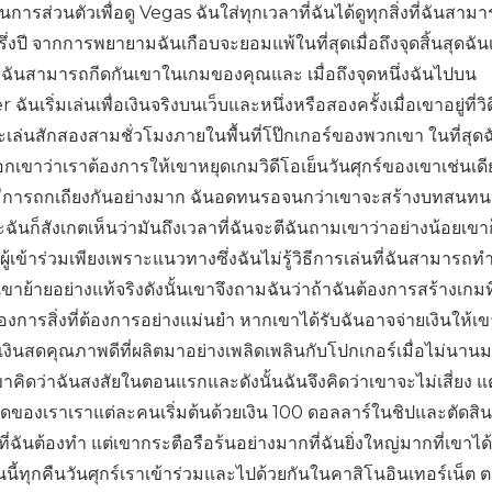
ส่วนตัวเพื่อดู Vegas ฉันใส่ทุกเวลาที่ฉันได้ดูทุกสิ่งที่ฉันสาม
ปี จากการพยายามฉันเกือบจะยอมแพ้ในที่สุดเมื่อถึงจุดสิ้นสุดฉันเล
้ฉันสามารถกีดกันเขาในเกมของคุณและ เมื่อถึงจุดหนึ่งฉันไปบน
เริ่มเล่นเพื่อเงินจริงบนเว็บและหนึ่งหรือสองครั้งเมื่อเขาอยู่ที่ว
เล่นสักสองสามชั่วโมงภายในพื้นที่โป๊กเกอร์ของพวกเขา ในที่สุดฉัน
บอกเขาว่าเราต้องการให้เขาหยุดเกมวิดีโอเย็นวันศุกร์ของเขาเช่นเดีย
ิ่มมีการถกเถียงกันอย่างมาก ฉันอดทนรอจนกว่าเขาจะสร้างบทสนท
ก็สังเกตเห็นว่ามันถึงเวลาที่ฉันจะตีฉันถามเขาว่าอย่างน้อยเขาก
้เข้าร่วมเพียงเพราะแนวทางซึ่งฉันไม่รู้วิธีการเล่นที่ฉันสามารถทำ
บเขาย้ายอย่างแท้จริงดังนั้นเขาจึงถามฉันว่าถ้าฉันต้องการสร้างเกมที่
้องการสิ่งที่ต้องการอย่างแม่นยำ หากเขาได้รับฉันอาจจ่ายเงินให้เขา
เงินสดคุณภาพดีที่ผลิตมาอย่างเพลิดเพลินกับโปกเกอร์เมื่อไม่นานม
เขาคิดว่าฉันสงสัยในตอนแรกและดังนั้นฉันจึงคิดว่าเขาจะไม่เสี่ยง แต
งทอดของเราเราแต่ละคนเริ่มต้นด้วยเงิน 100 ดอลลาร์ในชิปและตัดสินใ
ี่ฉันต้องทำ แต่เขากระตือรือร้นอย่างมากที่ฉันยิ่งใหญ่มากที่เขาได
ทุกคืนวันศุกร์เราเข้าร่วมและไปด้วยกันในคาสิโนอินเทอร์เน็ต ต