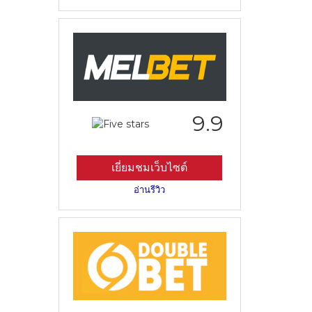
9.9
เยี่ยมชมเว็บไซต์
อ่านรีวิว