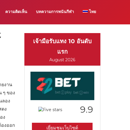
ความคิดเห็น
บทความการพนันกีฬา
ไทย
์
เจ้ามือรับแทง 10 อันดับ
แรก
August 2026
รายงาน
อน ๆ ของ
ันลอง
9.9
แสดง
ของ
ะต้องออก
เยี่ยมชมเว็บไซต์