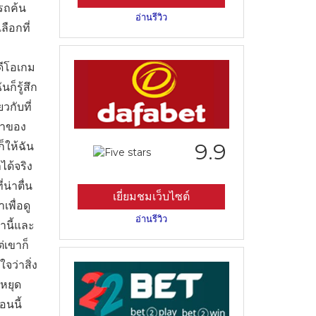
ารถค้น
อ่านรีวิว
ือกที่
ิดีโอเกม
ก็รู้สึก
วกับที่
นาของ
9.9
็ให้ฉัน
ได้จริง
น่าตื่น
เยี่ยมชมเว็บไซต์
เพื่อดู
อ่านรีวิว
านี้และ
่เขาก็
จว่าสิ่ง
้หยุด
อนนี้