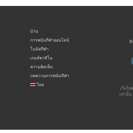
บ้าน
การพนันกีฬาออนไลน์
โบนัสกีฬา
เกมส์คาสิโน
ความคิดเห็น
บทความการพนันกีฬา
ไทย
เว็บไซ
เท่านั