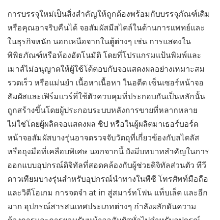
การบรรจุใหม่เป็นสิ่งสำคัญให้ถูกต้องพร้อมกับบรรจุภัณฑ์เดิม
หรือคุณอาจริบคืนได้ จอสัมผัสมีสไตล์ในด้านการแพทย์และ
ในธุรกิจหนัก นอกเหนือจากในตู้ต่างๆ เช่น การแสดงใน
พิพิธภัณฑ์หรือห้องอัตโนมัติ โดยที่โปรแกรมแป้นพิมพ์และ
เมาส์ไม่อนุญาตให้ผู้ใช้โต้ตอบกับจอแสดงผลอย่างเหมาะสม
รวดเร็ว หรือแม่นยำ เนื้อหาเนื้อหา ในอดีต เซ็นเซอร์หน้าจอ
สัมผัสและเฟิร์มแวร์ที่ใช้ตัวควบคุมที่ประกอบกันเป็นหลักนั้น
ถูกสร้างขึ้นโดยผู้ประกอบระบบหลังการขายที่หลากหลาย
ไม่ใช่โดยผู้ผลิตจอแสดงผล ชิป หรือในผู้ผลิตมาเธอร์บอร์ด
หน้าจอสัมผัสบางรุ่นอาจตรวจจับวัตถุที่เกี่ยวข้องกับสไตลัส
หรือถุงมือที่เคลือบพิเศษ นอกจากนี้ ยังมีบทบาทสำคัญในการ
ออกแบบอุปกรณ์ดิจิทัลที่สอดคล้องกับผู้ช่วยดิจิทัลส่วนตัว ทีวี
ดาวเทียมบางรุ่นสำหรับอุปกรณ์นำทางในพีซี โทรศัพท์มือถือ
และวิดีโอเกม การจดจำ at in สู่สมาร์ทโฟน แท็บเล็ต และอีก
มาก อุปกรณ์สารสนเทศประเภทต่างๆ กำลังผลักดันความ