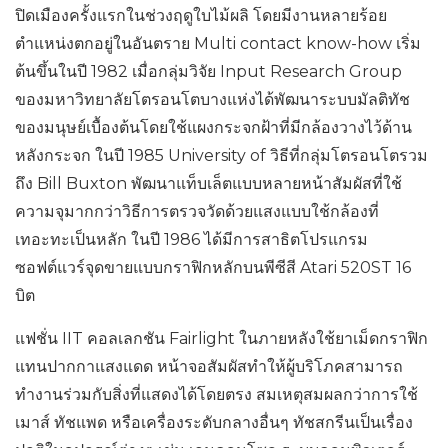
ปิดเมืองครั้งแรกในช่วงฤดูใบไม้ผลิ โดยมีงานหลายร้อย
ตำแหน่งตกอยู่ในอันตราย Multi contact know-how เริ่ม
ต้นขึ้นในปี 1982 เมื่อกลุ่มวิจัย Input Research Group
ของมหาวิทยาลัยโตรอนโตบางแห่งได้พัฒนาระบบมัลติทัช
ของมนุษย์เบื้องต้นโดยใช้แผงกระจกฝ้าที่มีกล้องวางไว้ด้าน
หลังกระจก ในปี 1985 University of วิธีที่กลุ่มโตรอนโตรวม
ถึง Bill Buxton พัฒนาแท็บเล็ตแบบหลายหน้าสัมผัสที่ใช้
ความจุมากกว่าวิธีการตรวจวัดด้วยแสงแบบใช้กล้องที่
เทอะทะเป็นหลัก ในปี 1986 ได้มีการสาธิตโปรแกรม
ซอฟต์แวร์จุดขายแบบกราฟิกหลักบนพีซีสี Atari 520ST 16
บิต
แฟชั่น IIT คอลเลกชัน Fairlight ในภายหลังใช้ยาเม็ดกราฟิก
แทนปากกาแสงแดด หน้าจอสัมผัสทำให้ผู้บริโภคสามารถ
ทำงานร่วมกับสิ่งที่แสดงได้โดยตรง สมเหตุสมผลกว่าการใช้
เมาส์ ทัชแพด หรือเครื่องระดับกลางอื่นๆ ทัชสกรีนเป็นเรื่อง