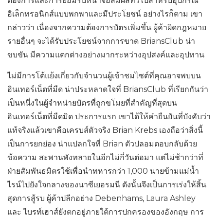
ต้องการและการยอมรับหน้าจอสัมผัสทั่วไปสำหรับอุปกรณ์
อิเล็กทรอนิกส์แบบพกพาและมีประโยชน์ อย่างไรก็ตาม เขา
กล่าวว่า เนื่องจากความต้องการบัตรเพิ่มขึ้น ผู้ค้าผิดกฎหมาย
รายอื่นๆ จะได้รับประโยชน์จากการขาด BriansClub น่า
ขบขัน มีความแตกต่างอย่างมากระหว่างอุปสงค์และอุปทาน
ไม่มีการโต้แย้งเกี่ยวกับจำนวนผู้เข้าชมไซต์ที่คุณอาจพบบน
อินเทอร์เน็ตที่มืด น่าประหลาดใจที่ BriansClub ที่เรียกกันว่า
เป็นหนึ่งในผู้จำหน่ายบัตรที่ถูกขโมยที่สำคัญที่สุดบน
อินเทอร์เน็ตที่มืดมิด ประการแรก เขาได้ให้คำยืนยันที่บังคับว่า
แท้จริงแล้วเขาคือเครบส์ตัวจริง Brian Krebs เองถือว่าสิ่งนี้
เป็นการยกย่อง น่าแปลกใจที่ Brian ตัวปลอมตอบกลับด้วย
ข้อความ สะพานพังทลายในอีกไม่กี่วันต่อมา แต่ไม่ช้ากว่าที่
ฝ่ายสัมพันธมิตรใช้เพื่อนำทหารกว่า 1,000 นายข้ามแม่น้ำ
ไรน์ไปยังใจกลางของนาซีเยอรมนี ดังนั้นจึงเป็นการเร่งให้สิ้น
สุดการสู้รบ ผู้ค้าปลีกอย่าง Debenhams, Laura Ashley
และ ไบรท์เฮาส์ยังตกอยู่ภายใต้การปกครองของอังกฤษ การ