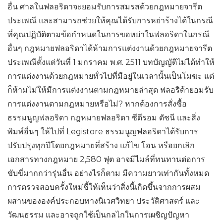
อื่น ศาลในฟลอริดาจะยอมรับการสมรสด้วยกฎหมายจารีต
ประเพณี และสามารถช่วยให้คุณได้รับการหย่าร้างได้ในกรณี
ที่คุณปฏิบัติตามข้อกำหนดในการขอหย่าในฟลอริดาในกรณี
อื่นๆ กฎหมายฟลอริดาได้ห้ามการแต่งงานด้วยกฎหมายจารีต
ประเพณีตั้งแต่วันที่ 1 มกราคม พ.ศ. 2511 บทบัญญัติไม่ได้ทำให้
การแต่งงานด้วยกฎหมายทั่วไปที่มีอยู่ในเวลานั้นเป็นโมฆะ แต่
ก็ห้ามไม่ให้มีการแต่งงานตามกฎหมายล่าสุด ฟลอริด้ายอมรับ
การแต่งงานตามกฎหมายหรือไม่? หากต้องการสั่งซื้อ
ธรรมนูญฟลอริดา กฎหมายฟลอริดา ซีดีรอม ดัชนี และสิ่ง
พิมพ์อื่นๆ ให้ไปที่ Legistore ธรรมนูญฟลอริดาได้รับการ
ปรับปรุงทุกปีโดยกฎหมายที่สร้าง แก้ไข โอน หรือยกเลิก
เอกสารทางกฎหมาย 2,580 ฟุต อาจมีไมล์ที่ทนทานต่อการ
ขับขี่มากกว่ารุ่นอื่น อย่างไรก็ตาม มีความยาวเท่ากันทั้งหมด
การตรวจสอบครั้งใหม่ชี้ให้เห็นว่าสิ่งนี้เกิดขึ้นจากการผสม
ผสานขององค์ประกอบทางนิเวศวิทยา ประวัติศาสตร์ และ
วัฒนธรรม และอาจถูกใช้เป็นกลไกในการเผชิญปัญหา