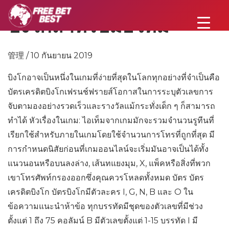
บิงโกสำหรับมือใหม่
管理 / 10 กันยายน 2019
บิงโกอาจเป็นหนึ่งในเกมที่ง่ายที่สุดในโลกทุกอย่างที่จำเป็นคือ
บัตรเครดิตบิงโกเฟรนช์ฟรายส์โอกาสในการระบุตัวเลขการ
จับตามองอย่างรวดเร็วและรางวัลแม้กระทั่งเด็ก ๆ ก็สามารถ
ทำได้ หัวเรื่องในเกม: ไอเท็มจากเกมมักจะรวมจำนวนรูทีนที่
เรียกใช้สำหรับภายในเกมโดยใช้จำนวนการโทรที่ถูกที่สุด มี
การกำหนดนิสัยก่อนที่เกมออนไลน์จะเริ่มมันอาจเป็นได้ทั้ง
แนวนอนหรือบนลงล่าง, เส้นทแยงมุม, X, แพ็คหรือสิ่งที่พวก
เขาโทรศัพท์กรองออกซึ่งคุณควรโหลดทั้งหมด บัตร บัตร
เครดิตบิงโก บัตรบิงโกมีตัวละคร I, G, N, B และ O ใน
ข้อความแนะนำห้าข้อ ทุกบรรทัดมีชุดของตัวเลขที่มีช่วง
ตั้งแต่ 1 ถึง 75 คอลัมน์ B มีตัวเลขตั้งแต่ 1-15 บรรทัด I มี