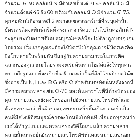
จำนวน 16-30 คอลัมน์ N มีตัวเลขตั้งแต่ 31 45 คอลัมน์ G มี
จำนวนตั้งแต่ 46 ถึง 60 พร้อมกับคอลัมน์ O มีจำนวน 61 75.
ทุกคอลัมน์เดียวอาจมี 5 หมายเลขจากอาร์เรย์ที่ระบุเท่านั้น
บัตรเครดิตจะพิมพ์กริดที่ตรงกลางกริดแถวถัดไปในคอลัมน์ N
จะถูกประทับตราฟรีโดยสมบูรณ์เซลล์นี้จะไม่ต้องถูกบรรจุ เกม
โดยรวม เริ่มแรกคุณจะต้องใช้บัตรบิงโกคุณอาจมีบัตรเครดิต
บิงโกหลายใบพร้อมกันขึ้นอยู่กับความสามารถในการติด
ฉลากของคุณ เกมโดยรวมจะเริ่มต้นหากโฮสต์แจ้งให้ทุกคน
ทราบถึงรูปแบบที่จะเกิดขึ้น ฟังบอลกำปั้นที่ถือไว้จะติดต่อโน้ต
ซึ่งอาจเป็น N, I และ B G หรือ O สำหรับบรรทัดนั้นหลังจากที่
มีความหลากหลายเช่น O-70 ลองค้นหาวาไรตี้นี้ด้วยบัตรของ
คุณ หมายเลขจะยังคงโทรออกไปยังหมายเลขโทรศัพท์และ
ตัวละครจนกว่าพื้นผิวของบุคคลจะเสร็จสิ้นเกินความจำเป็น
คนที่มีสไตล์ที่สมบูรณ์ควรตะโกนบิงโกทันที เพื่อบอกทุกคนว่า
เธอได้ทำรูปแบบและครอบครองวิดีโอเกมแล้ว ความหลาก
หลายนั้นน่าจะยืนยันหมายเลขโทรศัพท์แต่ละหมายเลขนอก