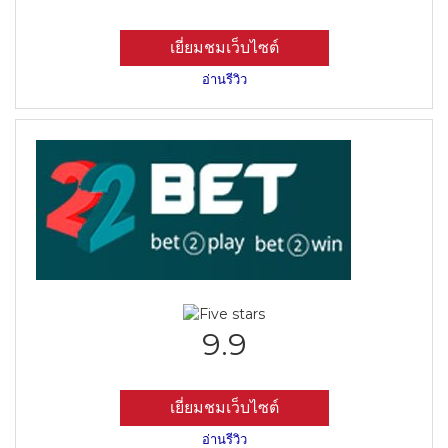
เยี่ยมชมเว็บไซต์
อ่านรีวิว
9.9
เยี่ยมชมเว็บไซต์
อ่านรีวิว