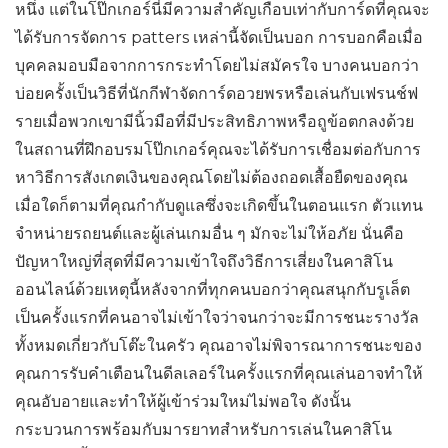
หนึ่ง แต่ในโป๊กเกอร์นี่มีความสำคัญเกือบเท่ากับการ์ดที่คุณจะ
ได้รับการจัดการ patters เหล่านี้จัดเป็นบอก การบอกคือเมื่อ
บุคคลมอบมือจากการกระทำโดยไม่สมัครใจ บางคนบอกว่า
บ่อยครั้งเป็นวิธีที่นักกีฬาจัดการ์ดอวยพรหรือเล่นกับเฟรนช์ฟ
รายเมื่อพวกเขามีนิ้วมือที่มีประสิทธิภาพหรือถูข้อตกลงด้วย
ในสถานที่ฝึกอบรมโป๊กเกอร์คุณจะได้รับการเชื่อมต่อกับการ
หาวิธีการสังเกตเงินของคุณโดยไม่ต้องถอดเสื้อยืดของคุณ
เมื่อใดก็ตามที่คุณกำกับดูแลซึ่งจะเกิดขึ้นในตอนแรก ตัวแทน
จำหน่ายรถยนต์และผู้เล่นเกมอื่น ๆ มักจะไม่ให้อภัย นั่นคือ
ปัญหาใหญ่ที่สุดที่มีความเข้าใจถึงวิธีการเสี่ยงในคาสิโน
ออนไลน์ด้วยเหตุนี้หลังจากที่ทุกคนบอกว่าคุณสนุกกับรูเล็ต
เป็นครั้งแรกที่คนอาจไม่เข้าใจว่าจนกว่าจะมีการชนะรางวัล
ทั้งหมดเกี่ยวกับโต๊ะในครัว คุณอาจไม่พิจารณาการชนะของ
คุณการรับคำเตือนในดีลเลอร์ในครั้งแรกที่คุณเล่นอาจทำให้
คุณอับอายและทำให้ผู้เข้าร่วมใหม่ไม่พอใจ ดังนั้น
กระบวนการพร้อมกับมารยาทสำหรับการเล่นในคาสิโน