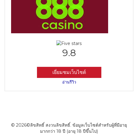
9.8
เยี่ยมชมเว็บไซต์
อ่านรีวิว
© 2026©ลิขสิทธิ์ สงวนลิขสิทธิ์. ข้อมูลเว็บไซต์สำหรับผู้ที่มีอายุ
มากกว่า 18 ปี (อายุ 18 ปีขึ้นไป)