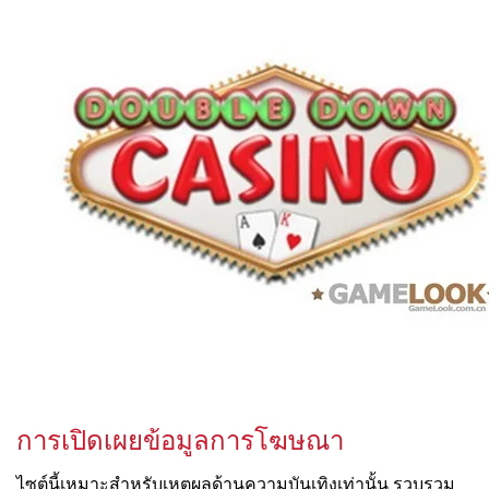
การเปิดเผยข้อมูลการโฆษณา
ไซต์นี้เหมาะสำหรับเหตุผลด้านความบันเทิงเท่านั้น รวบรวม