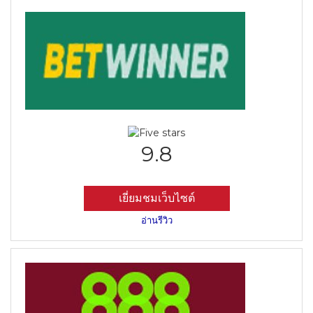
9.8
เยี่ยมชมเว็บไซต์
อ่านรีวิว