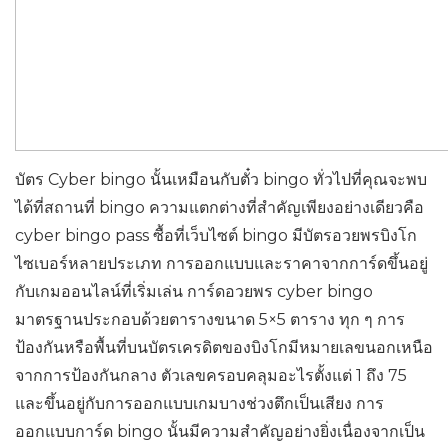
บัตร Cyber ​​bingo นั้นเหมือนกับตั๋ว bingo ทั่วไปที่คุณจะพบ
ได้ที่สถานที่ bingo ความแตกต่างที่สำคัญเพียงอย่างเดียวคือ
cyber bingo pass ซื้อที่เว็บไซต์ bingo มีบัตรอวยพรบิงโก
ไซเบอร์หลายประเภท การออกแบบและราคาจากการ์ดขึ้นอยู่
กับเกมออนไลน์ที่เริ่มเล่น การ์ดอวยพร cyber bingo
มาตรฐานประกอบด้วยตารางขนาด 5×5 ตาราง ทุก ๆ การ
ป้องกันหรือพื้นที่บนบัตรเครดิตของบิงโกมีหมายเลขนอกเหนือ
จากการป้องกันกลาง ตัวเลขครอบคลุมอะไรตั้งแต่ 1 ถึง 75
และขึ้นอยู่กับการออกแบบเกมบางช่วงตึกเป็นเสียง การ
ออกแบบการ์ด bingo นั้นมีความสำคัญอย่างยิ่งเนื่องจากเป็น