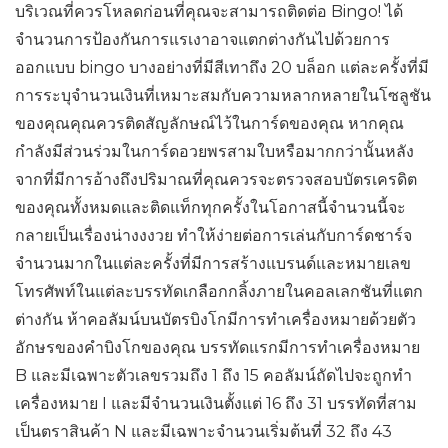
บริเวณที่ควรโหลดก่อนที่คุณจะสามารถติดต่อ Bingo! ได้
จำนวนการป้องกันการแรเงาอาจแตกต่างกันไปด้วยการ
ออกแบบ bingo บางอย่างที่มีสีเทาถึง 20 บล็อก แต่ละครั้งที่มี
การระบุจำนวนเงินที่เหมาะสมกับความหลากหลายในโซลูชัน
ของคุณคุณควรติดสัญลักษณ์ไว้ในการ์ดของคุณ หากคุณ
กำลังมีส่วนร่วมในการ์ดอวยพรสามใบหรือมากกว่านั้นหลัง
จากที่มีการอ้างถึงปริมาณที่คุณควรจะตรวจสอบบัตรเครดิต
ของคุณทั้งหมดและติดแท็กทุกครั้งในโอกาสนี้จำนวนนี้จะ
กลายเป็นเรื่องน่างงงวย ทำให้ง่ายต่อการเล่นกับการ์ดชาร์จ
จำนวนมากในแต่ละครั้งที่มีการสร้างแบรนด์และหมายเลข
โทรศัพท์ในแต่ละบรรทัดเกลือกกลิ้งภายในคอลเลกชันที่แตก
ต่างกัน ห้าคอลัมน์บนบัตรบิงโกมีการทำเครื่องหมายด้วยตัว
อักษรของคำบิงโกของคุณ บรรทัดแรกมีการทำเครื่องหมาย
B และมีเฉพาะตัวเลขรวมถึง 1 ถึง 15 คอลัมน์ถัดไปจะถูกทำ
เครื่องหมาย I และมีจำนวนเงินตั้งแต่ 16 ถึง 31 บรรทัดที่สาม
เป็นตราสินค้า N และมีเฉพาะจำนวนเริ่มต้นที่ 32 ถึง 43