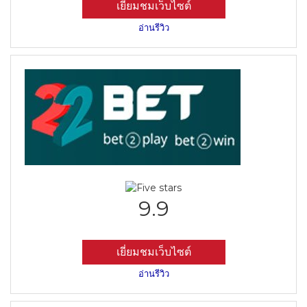
เยี่ยมชมเว็บไซต์
อ่านรีวิว
9.9
เยี่ยมชมเว็บไซต์
อ่านรีวิว