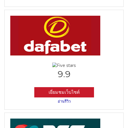
9.9
เยี่ยมชมเว็บไซต์
อ่านรีวิว