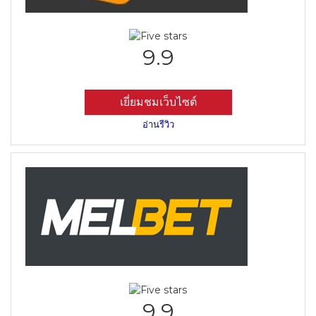
9.9
เยี่ยมชมเว็บไซต์
อ่านรีวิว
9.9