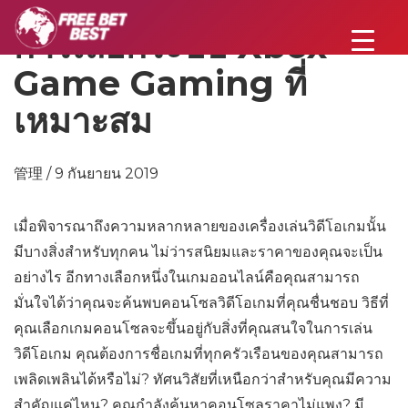
การเลือกระบบ Xbox
Game Gaming ที่
เหมาะสม
管理 / 9 กันยายน 2019
เมื่อพิจารณาถึงความหลากหลายของเครื่องเล่นวิดีโอเกมนั้น
มีบางสิ่งสำหรับทุกคน ไม่ว่ารสนิยมและราคาของคุณจะเป็น
อย่างไร อีกทางเลือกหนึ่งในเกมออนไลน์คือคุณสามารถ
มั่นใจได้ว่าคุณจะค้นพบคอนโซลวิดีโอเกมที่คุณชื่นชอบ วิธีที่
คุณเลือกเกมคอนโซลจะขึ้นอยู่กับสิ่งที่คุณสนใจในการเล่น
วิดีโอเกม คุณต้องการชื่อเกมที่ทุกครัวเรือนของคุณสามารถ
เพลิดเพลินได้หรือไม่? ทัศนวิสัยที่เหนือกว่าสำหรับคุณมีความ
สำคัญแค่ไหน? คุณกำลังค้นหาคอนโซลราคาไม่แพง? มี