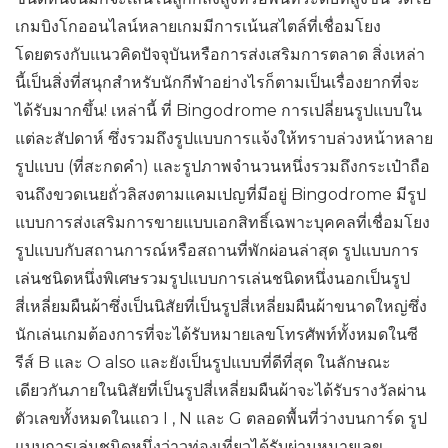
เกมบิงโกออนไลน์หลายเกมมีการเน้นสไตล์ที่เชื่อมโยง
โดยตรงกับแนวคิดปัจจุบันหรือการส่งเสริมการตลาด สิ่งเหล่า
นี้เป็นสิ่งที่สนุกสำหรับนักกีฬาอย่างไรก็ตามเป็นเรื่องยากที่จะ
ได้รับมากขึ้น! เหล่านี้ ที่ Bingodrome การเปลี่ยนรูปแบบใน
แต่ละสัปดาห์ ซึ่งรวมถึงรูปแบบการแจ้งให้ทราบล่วงหน้าหลาย
รูปแบบ (ที่สะกดคำ) และรูปภาพจำนวนหนึ่งรวมถึงกระเป๋าถือ
จนถึงขวดเนยถั่วลิสงตามแคมเปญที่มีอยู่ Bingodrome มีรูป
แบบการส่งเสริมการขายแบบเอกสิทธิ์เฉพาะบุคคลที่เชื่อมโยง
รูปแบบกับสถานการณ์หรือสถานที่พักผ่อนล่าสุด รูปแบบการ
เล่นชนิดหนึ่งพิเศษรวมรูปแบบการเล่นชนิดหนึ่งนอกเป็นรูป
สี่เหลี่ยมผืนผ้าซึ่งเป็นนิสัยที่เป็นรูปสี่เหลี่ยมผืนผ้าขนาดใหญ่ซึ่ง
นักเล่นเกมต้องการที่จะได้รับหมายเลขโทรศัพท์ทั้งหมดในซี
รีส์ B และ O also และยังเป็นรูปแบบที่ดีที่สุด ในลักษณะ
เดียวกันภายในนิสัยที่เป็นรูปสี่เหลี่ยมผืนผ้าจะได้รับรางวัลผ่าน
ตัวเลขทั้งหมดในแถว I , N และ G ตลอดพื้นที่ว่างบนการ์ด รูป
แบบการเล่นชนิดหนึ่งว่าวท่องเที่ยวได้รับผ่านหมายเลข