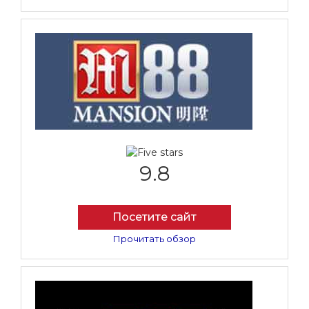
9.8
Посетите сайт
Прочитать обзор