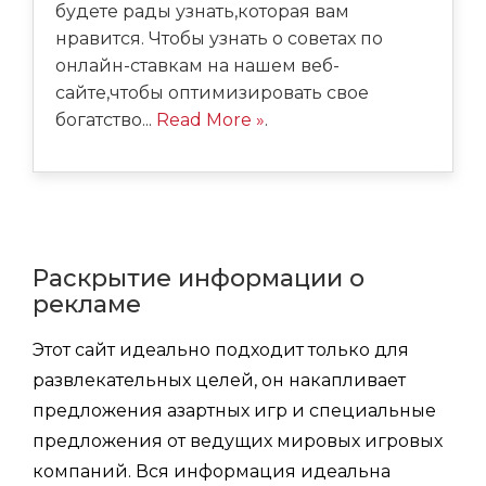
будете рады узнать,которая вам
нравится. Чтобы узнать о советах по
онлайн-ставкам на нашем веб-
сайте,чтобы оптимизировать свое
богатство...
Read More »
.
Раскрытие информации о
рекламе
Этот сайт идеально подходит только для
развлекательных целей, он накапливает
предложения азартных игр и специальные
предложения от ведущих мировых игровых
компаний. Вся информация идеальна