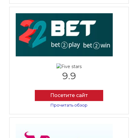
9.9
Посетите сайт
Прочитать обзор