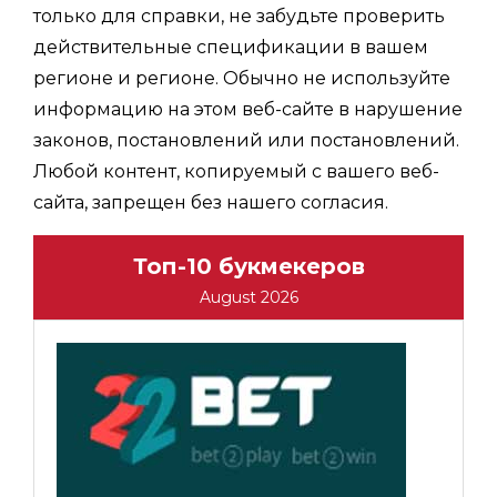
только для справки, не забудьте проверить
действительные спецификации в вашем
регионе и регионе. Обычно не используйте
информацию на этом веб-сайте в нарушение
законов, постановлений или постановлений.
Любой контент, копируемый с вашего веб-
сайта, запрещен без нашего согласия.
Топ-10 букмекеров
August 2026