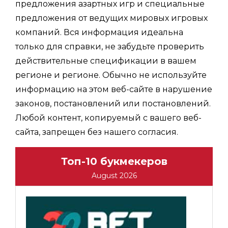
предложения азартных игр и специальные
предложения от ведущих мировых игровых
компаний. Вся информация идеальна
только для справки, не забудьте проверить
действительные спецификации в вашем
регионе и регионе. Обычно не используйте
информацию на этом веб-сайте в нарушение
законов, постановлений или постановлений.
Любой контент, копируемый с вашего веб-
сайта, запрещен без нашего согласия.
Топ-10 букмекеров
August 2026