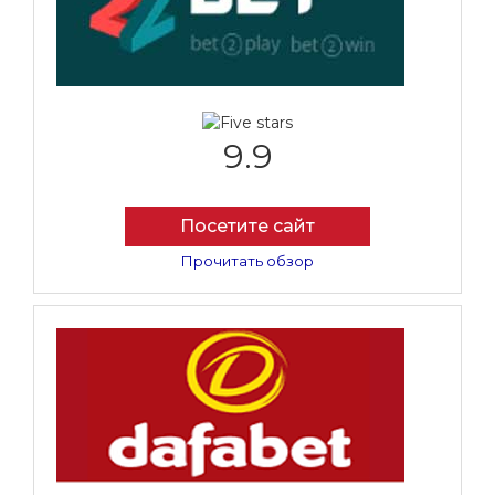
9.9
Посетите сайт
Прочитать обзор