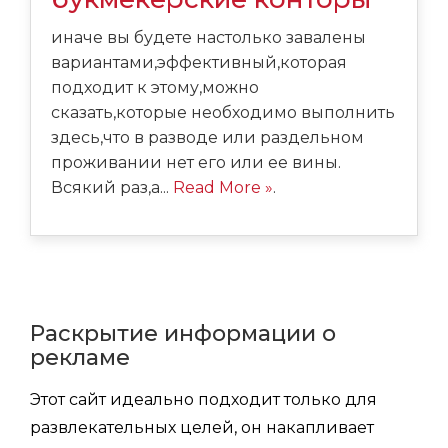
иначе вы будете настолько завалены
вариантами,эффективный,которая
подходит к этому,можно
сказать,которые необходимо выполнить
здесь,что в разводе или раздельном
проживании нет его или ее вины.
Всякий раз,а...
Read More »
.
Раскрытие информации о
рекламе
Этот сайт идеально подходит только для
развлекательных целей, он накапливает