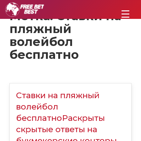
Метка:
Ставки на
пляжный
волейбол
бесплатно
Ставки на пляжный
волейбол
бесплатноРаскрыты
скрытые ответы на
букмекерские конторы