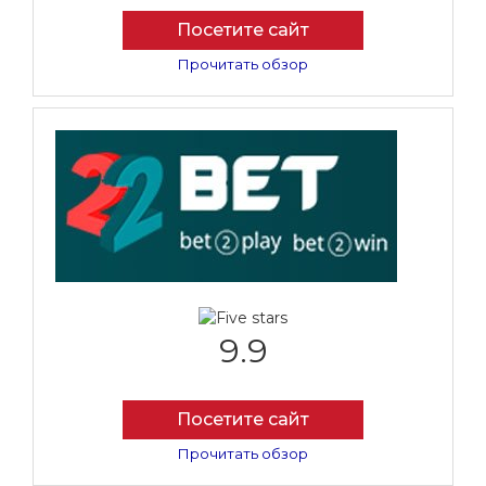
Посетите сайт
Прочитать обзор
9.9
Посетите сайт
Прочитать обзор