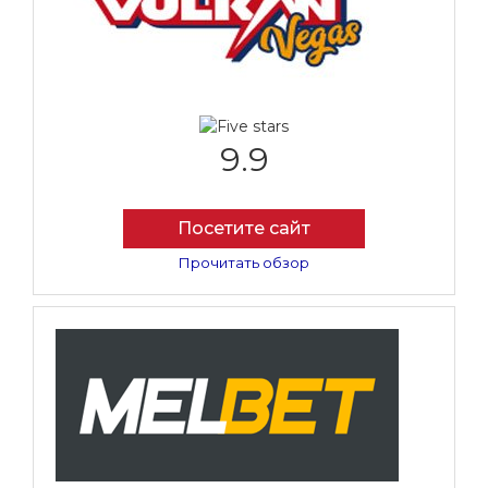
9.9
Посетите сайт
Прочитать обзор