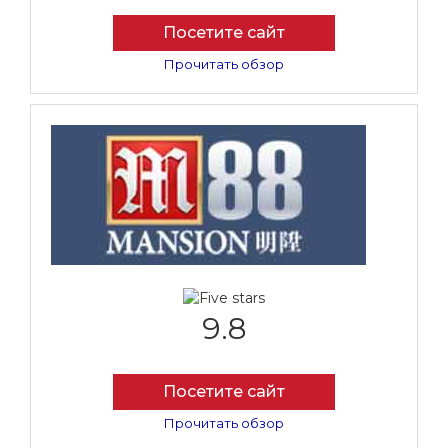
Посетите сайт
Прочитать обзор
9.8
Посетите сайт
Прочитать обзор