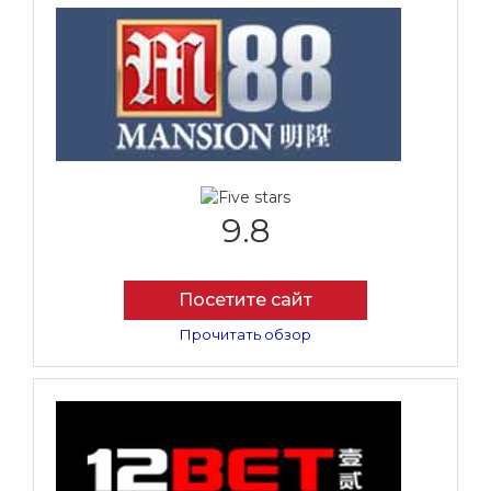
9.8
Посетите сайт
Прочитать обзор