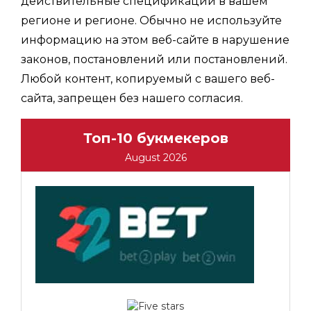
действительные спецификации в вашем
регионе и регионе. Обычно не используйте
информацию на этом веб-сайте в нарушение
законов, постановлений или постановлений.
Любой контент, копируемый с вашего веб-
сайта, запрещен без нашего согласия.
Топ-10 букмекеров
August 2026