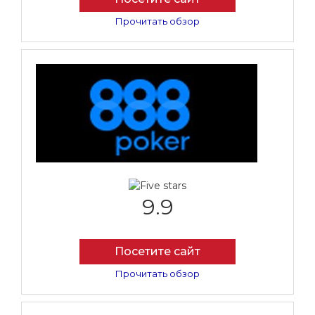
Прочитать обзор
9.9
Посетите сайт
Прочитать обзор