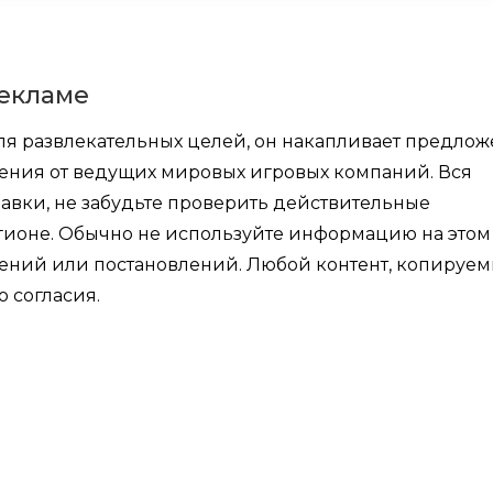
екламе
для развлекательных целей, он накапливает предло
ения от ведущих мировых игровых компаний. Вся
авки, не забудьте проверить действительные
ионе. Обычно не используйте информацию на этом 
лений или постановлений. Любой контент, копируем
о согласия.