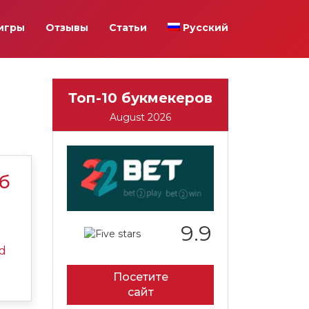
игры
Отзывы
Статьи
Русский
Топ-10 букмекеров
August 2026
об
9.9
d
Посетите
сайт