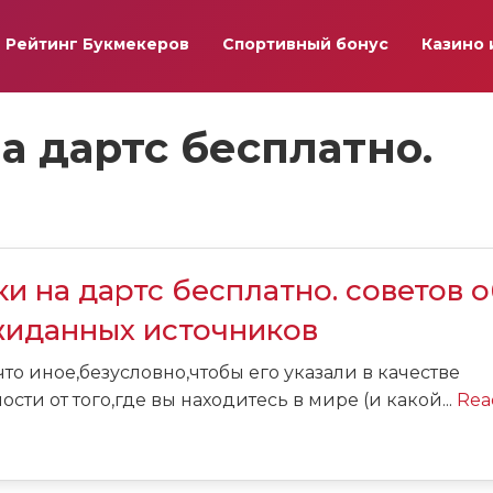
Рейтинг Букмекеров
Спортивный бонус
Казино 
а дартс бесплатно.
и на дартс бесплатно. советов 
жиданных источников
о иное,безусловно,чтобы его указали в качестве
ости от того,где вы находитесь в мире (и какой...
Rea