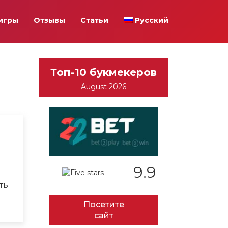
игры
Отзывы
Статьи
Русский
Топ-10 букмекеров
August 2026
9.9
ть
Посетите
сайт