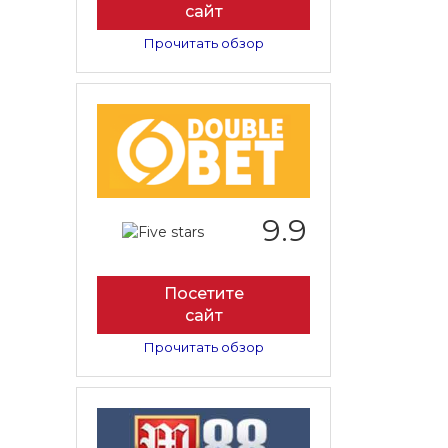
сайт
Прочитать обзор
9.9
Посетите
сайт
Прочитать обзор