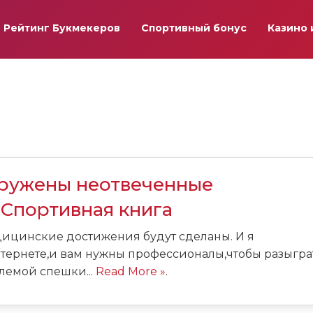
Рейтинг Букмекеров
Спортивный бонус
Казино 
ружены неотвеченные
Спортивная книга
дицинские достижения будут сделаны. И я
тернете,и вам нужны профессионалы,чтобы разыгра
блемой спешки...
Read More »
.