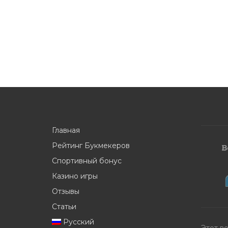
Главная
Рейтинг Букмекеров
Спортивный бонус
Казино игры
Отзывы
Статьи
Русский
Этот в