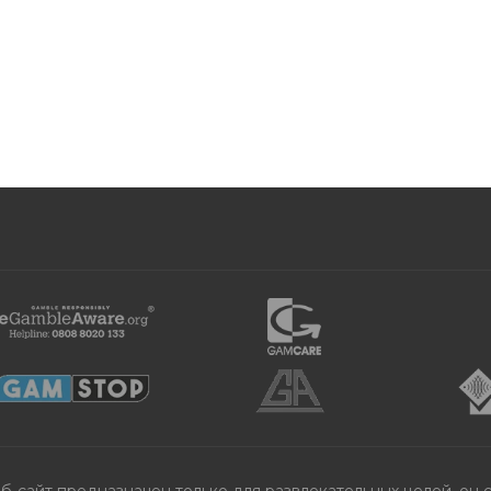
еб-сайт предназначен только для развлекательных целей, он