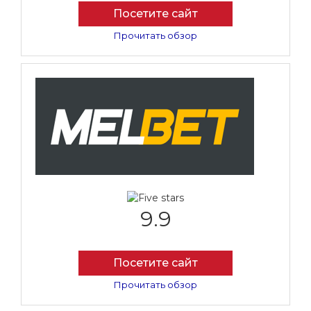
Посетите сайт
Прочитать обзор
9.9
Посетите сайт
Прочитать обзор