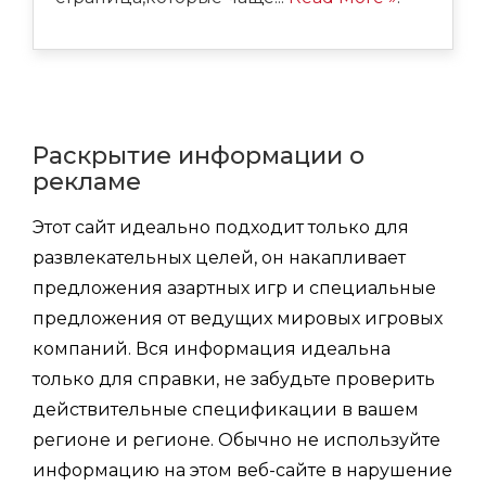
Раскрытие информации о
рекламе
Этот сайт идеально подходит только для
развлекательных целей, он накапливает
предложения азартных игр и специальные
предложения от ведущих мировых игровых
компаний. Вся информация идеальна
только для справки, не забудьте проверить
действительные спецификации в вашем
регионе и регионе. Обычно не используйте
информацию на этом веб-сайте в нарушение