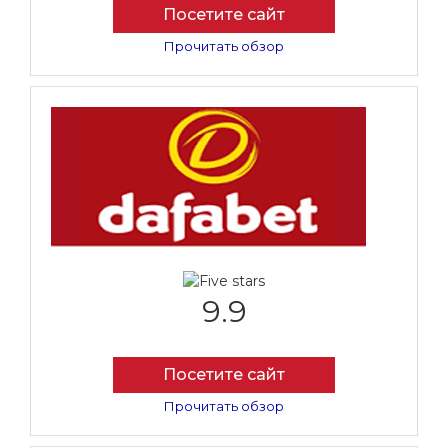
Посетите сайт
Прочитать обзор
9.9
Посетите сайт
Прочитать обзор