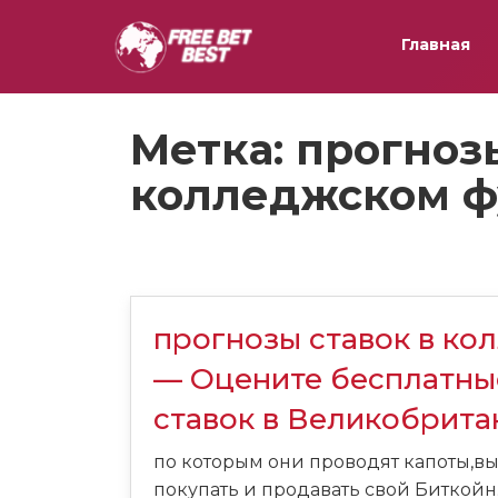
Главная
Метка:
прогнозы
колледжском ф
прогнозы ставок в ко
— Оцените бесплатные
ставок в Великобрита
по которым они проводят капоты,в
покупать и продавать свой Биткойн.