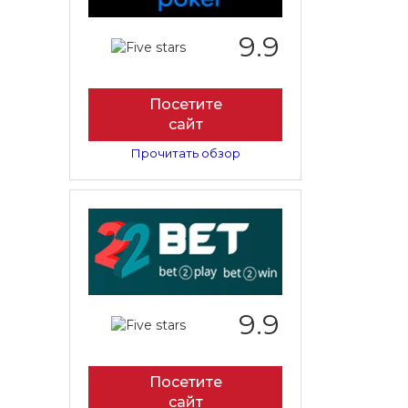
9.9
Посетите
сайт
Прочитать обзор
9.9
Посетите
сайт