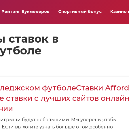
Рейтинг Букмекеров
Спортивный бонус
Казино 
 ставок в
утболе
лледжском футболеСтавки Afford
 ставки с лучших сайтов онлай
нии
ыигрыши будут небольшими. Мы уверены,чтобы
 Если вы хотите узнать больше о том,особенно