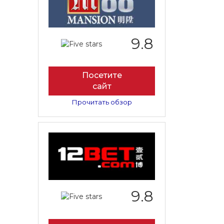
9.8
Посетите
сайт
Прочитать обзор
9.8