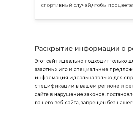
спортивный случай,чтобы процветать
Раскрытие информации о р
Этот сайт идеально подходит только 
азартных игр и специальные предлож
информация идеальна только для спр
спецификации в вашем регионе и рег
сайте в нарушение законов, постанов
вашего веб-сайта, запрещен без нашег