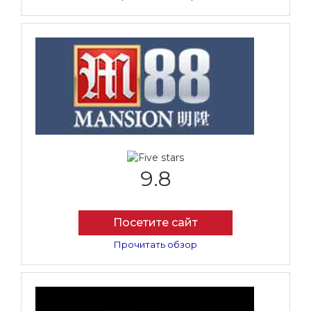
9.8
Посетите сайт
Прочитать обзор