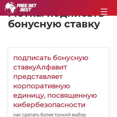
Метка:
подписать
бонусную ставку
подписать бонусную
ставкуАлфавит
представляет
корпоративную
единицу, посвященную
кибербезопасности
как сделать более тонкий выбор.