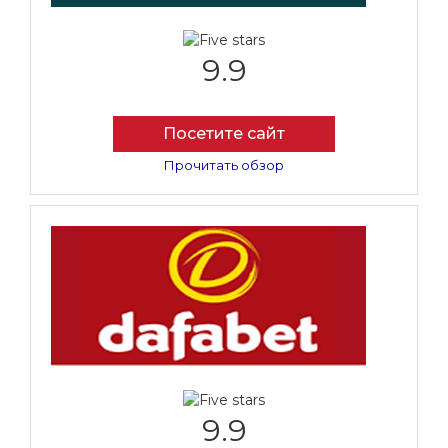
9.9
Посетите сайт
Прочитать обзор
9.9