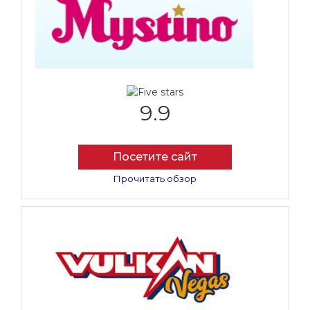
9.9
Посетите сайт
Прочитать обзор