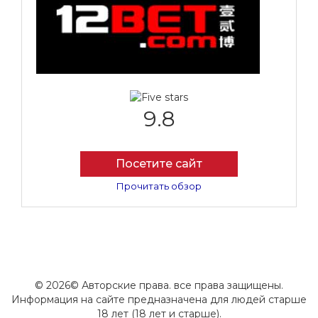
9.8
Посетите сайт
Прочитать обзор
© 2026© Авторские права. все права защищены.
Информация на сайте предназначена для людей старше
18 лет (18 лет и старше).