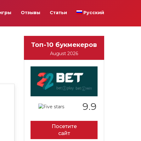
игры
Отзывы
Статьи
Русский
Топ-10 букмекеров
August 2026
9.9
Посетите
сайт