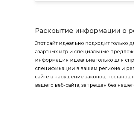
Раскрытие информации о р
Этот сайт идеально подходит только 
азартных игр и специальные предлож
информация идеальна только для спр
спецификации в вашем регионе и рег
сайте в нарушение законов, постанов
вашего веб-сайта, запрещен без нашег