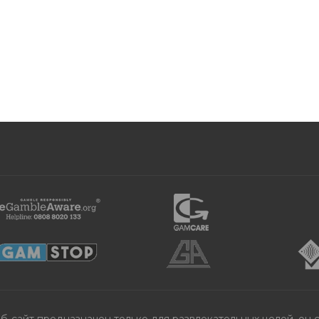
еб-сайт предназначен только для развлекательных целей, он