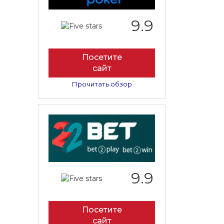
9.9
Посетите
сайт
Прочитать обзор
9.9
Посетите
сайт