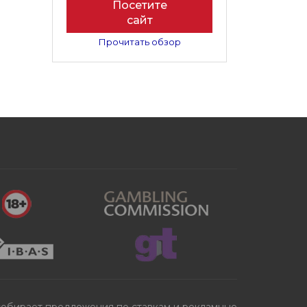
Посетите
сайт
Прочитать обзор
 собирает предложения по ставкам и рекламные