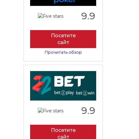
9.9
Посетите
сайт
Прочитать обзор
9.9
Посетите
сайт