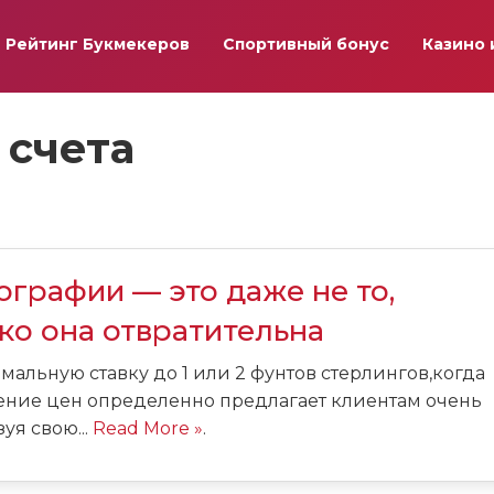
Рейтинг Букмекеров
Спортивный бонус
Казино 
 счета
ографии — это даже не то,
ко она отвратительна
альную ставку до 1 или 2 фунтов стерлингов,когда
ение цен определенно предлагает клиентам очень
уя свою...
Read More »
.