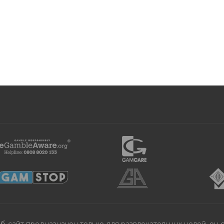
еб-сайт предназначен только для развлекательных целей, он