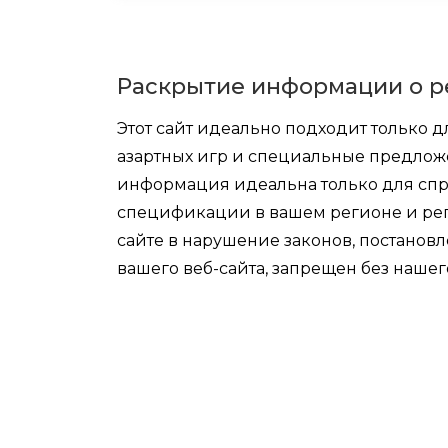
Раскрытие информации о р
Этот сайт идеально подходит только 
азартных игр и специальные предлож
информация идеальна только для спр
спецификации в вашем регионе и рег
сайте в нарушение законов, постанов
вашего веб-сайта, запрещен без нашег