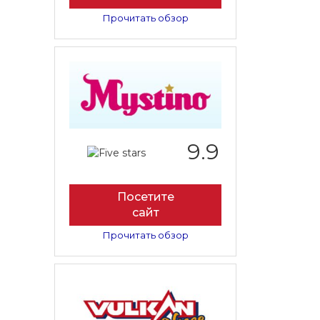
Прочитать обзор
9.9
Посетите
сайт
Прочитать обзор