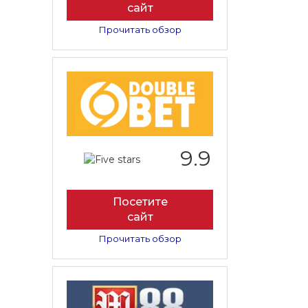
сайт
Прочитать обзор
9.9
Посетите
сайт
Прочитать обзор