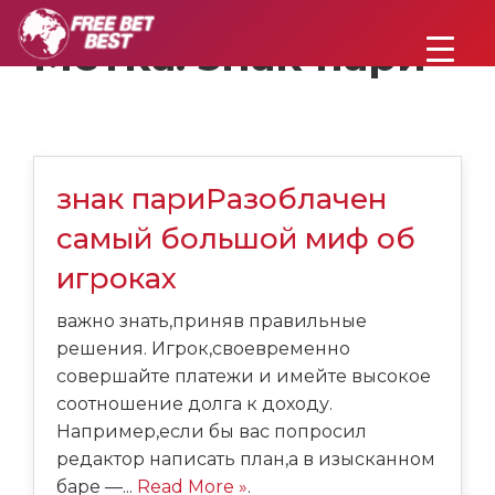
Метка:
знак пари
знак париРазоблачен
самый большой миф об
игроках
важно знать,приняв правильные
решения. Игрок,своевременно
совершайте платежи и имейте высокое
соотношение долга к доходу.
Например,если бы вас попросил
редактор написать план,а в изысканном
баре —...
Read More »
.