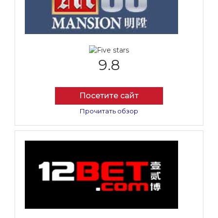
9.8
Посетите сайт
Прочитать обзор