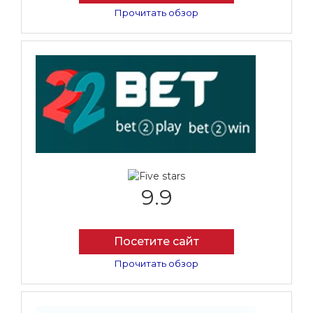
Прочитать обзор
9.9
Посетите сайт
Прочитать обзор