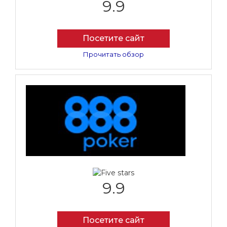
9.9
Посетите сайт
Прочитать обзор
9.9
Посетите сайт