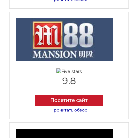
9.8
Посетите сайт
Прочитать обзор