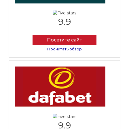
9.9
Посетите сайт
Прочитать обзор
9.9