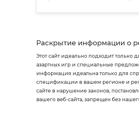
Раскрытие информации о р
Этот сайт идеально подходит только 
азартных игр и специальные предлож
информация идеальна только для спр
спецификации в вашем регионе и рег
сайте в нарушение законов, постанов
вашего веб-сайта, запрещен без нашег