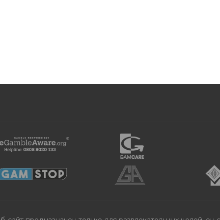
еб-сайт предназначен только для развлекательных целей, он