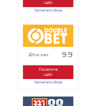
сайт
Прочитать обзор
9.9
Посетите
сайт
Прочитать обзор