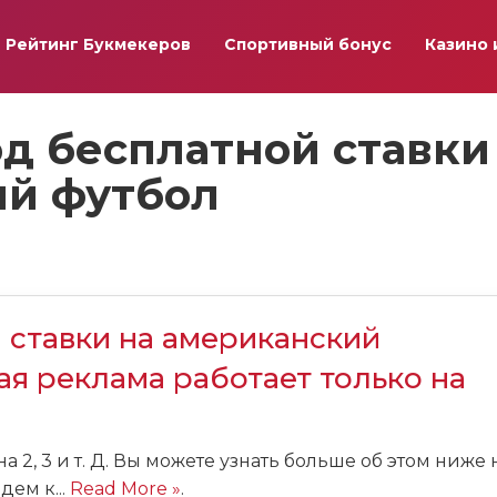
Рейтинг Букмекеров
Спортивный бонус
Казино 
од бесплатной ставки
ий футбол
 ставки на американский
я реклама работает только на
а 2, 3 и т. Д. Вы можете узнать больше об этом ниже 
дем к...
Read More »
.