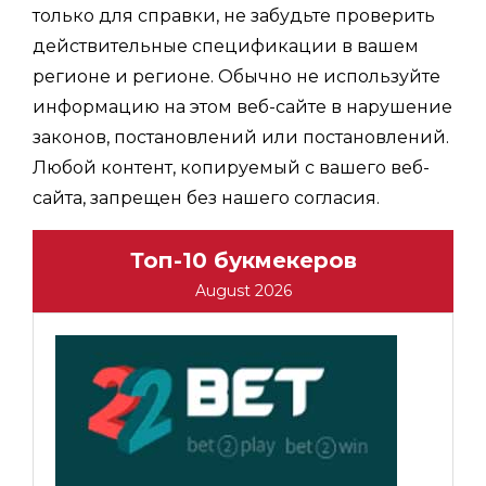
только для справки, не забудьте проверить
действительные спецификации в вашем
регионе и регионе. Обычно не используйте
информацию на этом веб-сайте в нарушение
законов, постановлений или постановлений.
Любой контент, копируемый с вашего веб-
сайта, запрещен без нашего согласия.
Топ-10 букмекеров
August 2026