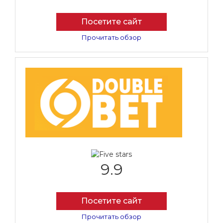
Посетите сайт
Прочитать обзор
9.9
Посетите сайт
Прочитать обзор