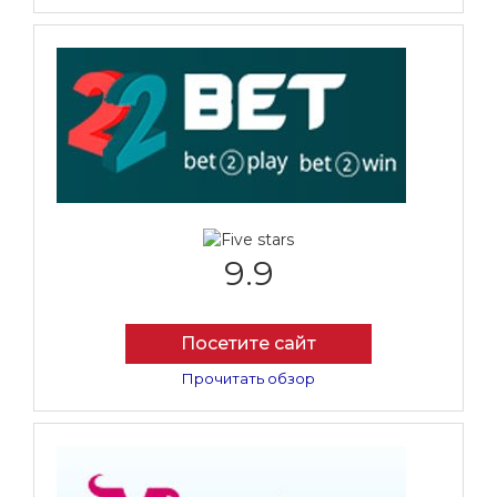
9.9
Посетите сайт
Прочитать обзор