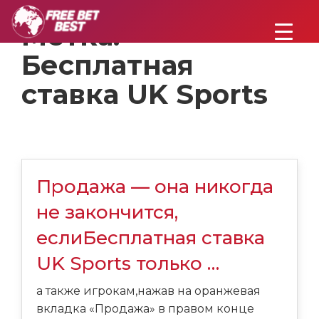
Метка:
Бесплатная
ставка UK Sports
Продажа — она ​​никогда
не закончится,
еслиБесплатная ставка
UK Sports только …
а также игрокам,нажав на оранжевая
вкладка «Продажа» в правом конце