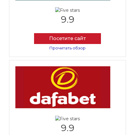
9.9
Посетите сайт
Прочитать обзор
9.9