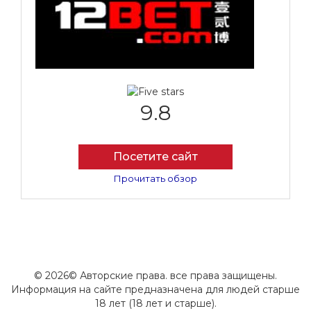
9.8
Посетите сайт
Прочитать обзор
© 2026© Авторские права. все права защищены.
Информация на сайте предназначена для людей старше
18 лет (18 лет и старше).