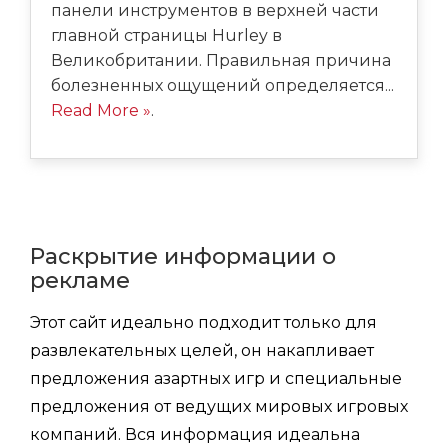
панели инструментов в верхней части
главной страницы Hurley в
Великобритании. Правильная причина
болезненных ощущений определяется...
Read More »
.
Раскрытие информации о
рекламе
Этот сайт идеально подходит только для
развлекательных целей, он накапливает
предложения азартных игр и специальные
предложения от ведущих мировых игровых
компаний. Вся информация идеальна