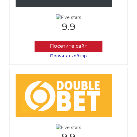
9.9
Посетите сайт
Прочитать обзор
9.9