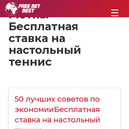
Метка:
Бесплатная
ставка на
настольный
теннис
50 лучших советов по
экономииБесплатная
ставка на настольный