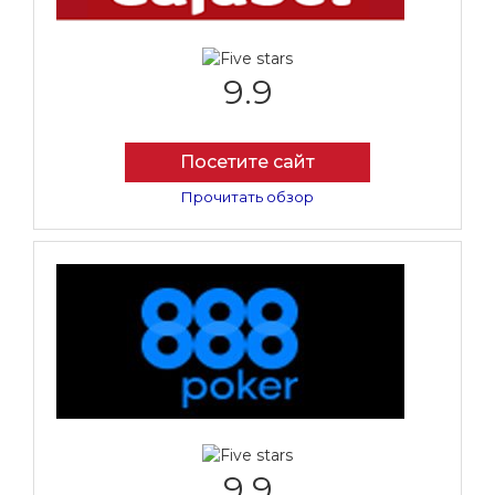
9.9
Посетите сайт
Прочитать обзор
9.9