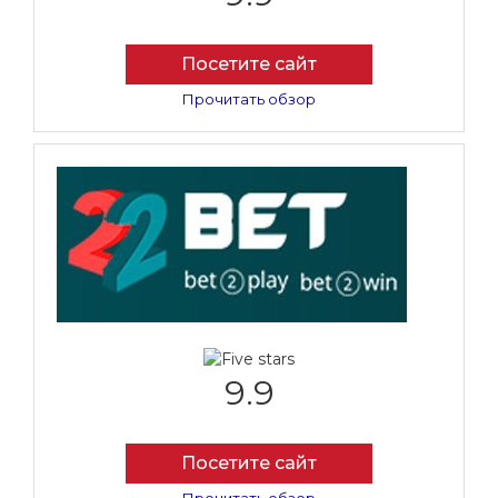
Посетите сайт
Прочитать обзор
9.9
Посетите сайт