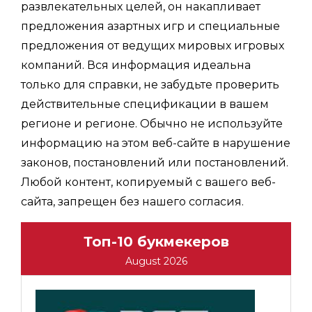
развлекательных целей, он накапливает
предложения азартных игр и специальные
предложения от ведущих мировых игровых
компаний. Вся информация идеальна
только для справки, не забудьте проверить
действительные спецификации в вашем
регионе и регионе. Обычно не используйте
информацию на этом веб-сайте в нарушение
законов, постановлений или постановлений.
Любой контент, копируемый с вашего веб-
сайта, запрещен без нашего согласия.
Топ-10 букмекеров
August 2026