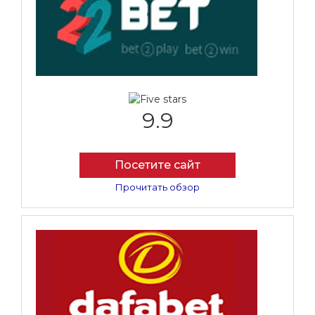
9.9
Посетите сайт
Прочитать обзор