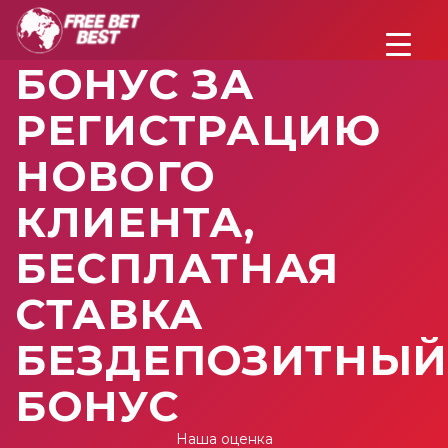
КАЗИНО 888 —
БОНУС ЗА
РЕГИСТРАЦИЮ
НОВОГО
КЛИЕНТА,
БЕСПЛАТНАЯ
СТАВКА
БЕЗДЕПОЗИТНЫ
БОНУС
Наша оценка