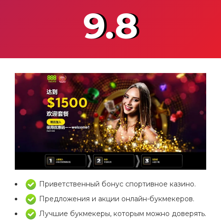
9.8
Приветственный бонус спортивное казино.
Предложения и акции онлайн-букмекеров.
Лучшие букмекеры, которым можно доверять.