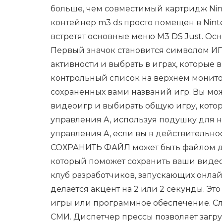
больше, чем совместимый картридж Ninte
контейнер m3 ds просто помещен в Ninte
встретят основные меню M3 DS Just. Ос
Первый значок становится символом ИГ
активности и выбрать в играх, которые в
контрольный список на верхнем мониторе
сохраненных вами названий игр. Вы мо
видеоигр и выбирать общую игру, котор
управления A, используя подушку для н
управления A, если вы в действительно
СОХРАНИТЬ ФАЙЛ может быть файлом дан
который поможет сохранить ваши видеои
клуб разработчиков, запускающих онлай
делается акцент на 2 или 2 секунды. Эт
игры или программное обеспечение. С
СМИ. Диспетчер прессы позволяет загр