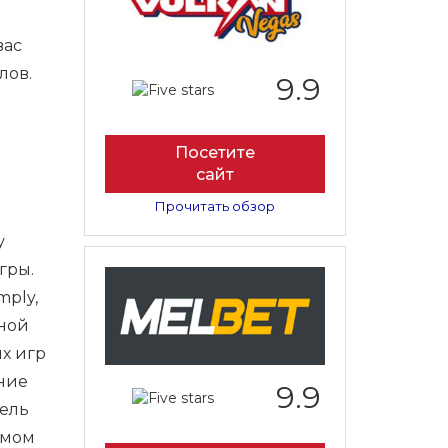
вас
лов.
9.9
Посетите
сайт
Прочитать обзор
у
гры.
ply,
чной
х игр
шние
9.9
ель
амом