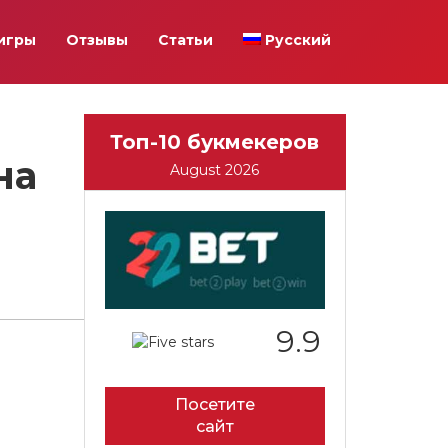
игры
Отзывы
Статьи
Русский
Топ-10 букмекеров
на
August 2026
9.9
Посетите
сайт