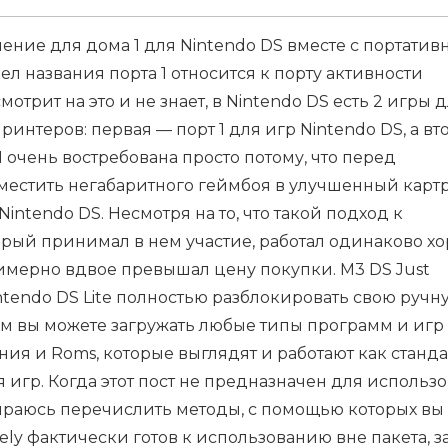
ешение для дома 1 для Nintendo DS вместе с портатив
ел названия порта 1 относится к порту активности
смотрит на это и не знает, в Nintendo DS есть 2 игры 
интеров: первая — порт 1 для игр Nintendo DS, а вт
 1 очень востребована просто потому, что перед
поместить негабаритного геймбоя в улучшенный кар
Nintendo DS. Несмотря на то, что такой подход к
рый принимал в нем участие, работал одинаково хо
имерно вдвое превышал цену покупки. M3 DS Just
ntendo DS Lite полностью разблокировать свою ручн
м вы можете загружать любые типы программ и игр 
ия и Roms, которые выглядят и работают как станд
игр. Когда этот пост не предназначен для использ
обираюсь перечислить методы, с помощью которых вы
ly фактически готов к использованию вне пакета, з