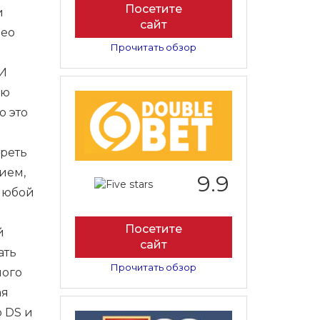
Посетите
и
сайт
део
Прочитать обзор
МИ
ую
о это
треть
ием,
9.9
 любой
Посетите
й
сайт
ать
Прочитать обзор
ного
ая
 DS и