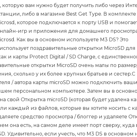
которую вам нужно будет получить либо через Инте
нции, либо в магазине Best Get Type. В комплекте
microsd, которое подключается к порту USB и помогае
 онлайн-игр и приложения для домашнего просмотр
crosd. Как вы в основном используете M3 DS? Это
 использует поздравительные открытки MicroSD для
к и карты Protect Digital / SD Charge, с единственн
вительные открытки MicroSD очень малы по размеру
ния, сколько у их более крупных братьев и сестер.С
еля / автора карты microSD можно подключить ваш
вашем персональном компьютере. Затем вы в основн
на свой Открытка microSD (которая будет удалена ка
ли каждый из файлов, которые вы хотите носить с к
удаляете средство просмотра / блоггер и удаляете От
чем она есть, на самом деле имеет порт сверху, куда
D. Удивительно, если учесть, что M3 DS в основном 