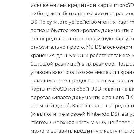
исключением кредитной карты microSD, 
либо даже в ближайшей хижине радиоста
DS По сути, это устройство чтения карт 
легко и быстро копировать документы
непосредственно на кредитную карту mi
относительно просто. M3 DS в основном
хранения данных. Они работают так же, ка
большой разницей в их размере. Поздра
упаковывают столько же места для хране
помощью всех предоставленных посетит
карты microSD к любой USB-гавани на 
перетаскиваете документы с вашего ПК 
съемный диск). Как только вы определи
(и выполните в своей Nintendo DS), вы 
microSD. Верхняя часть M3 DS, не более, 
можете вставить кредитную карту microS