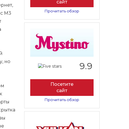
сайт
рнет,
Прочитать обзор
 с M3
т
а
ой
, но
9.9
и
Посетите
ом
сайт
к
Прочитать обзор
арты
крытка
 вы
не