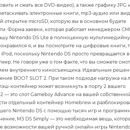
овить и сжать все DVD-видео), а также графику JPG 
етаскивать электронные книги, mp3-аудио или ви
 открытке microSD, которую вы в основном будете
сути. Форма заявки, которая работает менеджером С
ашу Nintendo DS Lite в полноценную мультимедийн
онравился я, и вы посмотрите на цифровые книги, т
iPod, поскольку Nintendo DS просто превращается в
ер. Не говоря уже о том факте, что вы сможете смо
ием внутреннего киносъемщика. Идеальным решен
шение BOOT SLOT 2. При таком подходе нагрузка на
эш-контейнер может возникнуть в порту 2 вашего
т 2 — это слот Gameboy Advance на вашей собственно
ести отдельный контейнер Homebrew и разблокиров
шего Nintendo DS с помощью тысяч игр и программ
чение, M3 DS Simply — это необходимая вещь, котор
е возможности вашей ручной онлайн-игры Nintendo