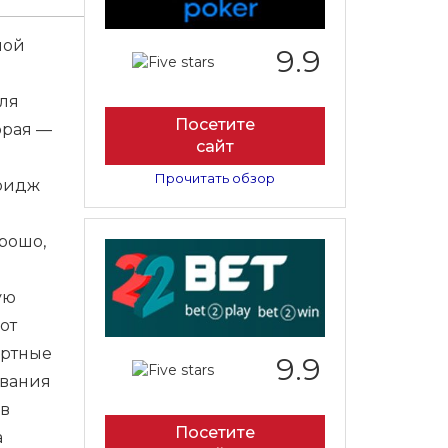
ной
9.9
для
Посетите
орая —
сайт
Прочитать обзор
тридж
рошо,
ую
от
артные
9.9
ования
 в
Посетите
а