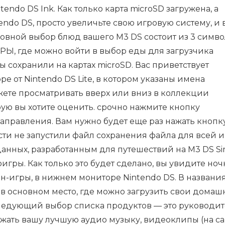
ndo DS Ink. Как только карта microSD загружена, а
ndo DS, просто увеличьте свою игровую систему, и 
новной выбор блюд вашего M3 DS состоит из 3 симво
РЫ, где можно войти в выбор еды для загрузчика
ы сохранили на картах microSD. Вас приветствует
 от Nintendo DS Lite, в котором указаны имена
жете просматривать вверх или вниз в коллекции
ую вы хотите оценить. срочно нажмите кнопку
аправления. Вам нужно будет еще раз нажать кнопк
сти не запустили файл сохранения файла для всей и
ных, разработанным для путешествий на M3 DS Sim
гры. Как только это будет сделано, вы увидите но
н-игры, в нижнем мониторе Nintendo DS. В названия
о в основном место, где можно загрузить свои дома
ледующий выбор списка продуктов — это руководит
ужать вашу лучшую аудио музыку, видеоклипы (на с