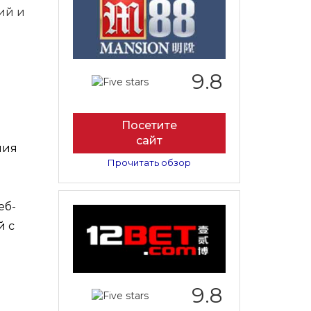
ий и
9.8
Посетите
сайт
ния
Прочитать обзор
еб-
й с
9.8