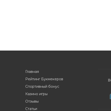
Главная
Рейтинг Букмекеров
Спортивный бонус
Казино игры
Отзывы
Статьи