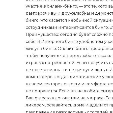
участие в онлайн-бинго, — это те, кого 
разговорчивы и дружелюбны и демонст
бинго. Что касается необычной ситуаци
сотрудниками интернет-сайтов бинго. Эт
Преимущество: сегодня будет сложно поп
себе. В Интернете бинго удобно тем уча
живут в бинго. Онлайн бинго пространс
чтобы получить четверть любого часа ил
игровых потребностей. Если получить 
не посетят матрас и не начнут искать в
компьютере, когда климатические услов
в своем секторе легкости и комфорта, е
не понравится. Если вы не любите сигар
Ваше место в логове или на матрасе. Ес
ликером, оставайтесь дома и вдали от пр
раздражения разговорчивых соседей, вы