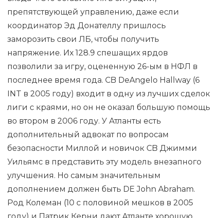
препятствующей управлению, даже если
координатор Эд Донателлу пришлось
заморозить свои ЛБ, чтобы получить
напряжение. Их 128.9 спешащих ярдов
позволили за игру, оцененную 26-ым в НФЛ в
последнее время года. CB DeAngelo Hallway (6
INT в 2005 году) входит в одну из лучших сделок
лиги с краями, но он не оказал большую помощь
во втором в 2006 году. У Атланты есть
дополнительный адвокат по вопросам
безопасности Миллой и новичок CB Джимми
Уильямс в представить эту модель внезапного
улучшения. Но самым значительным
дополнением должен быть DE John Abraham.
Род Колеман (10 с половиной мешков в 2005
году) и Патрик Керни дают Атланте хорошую