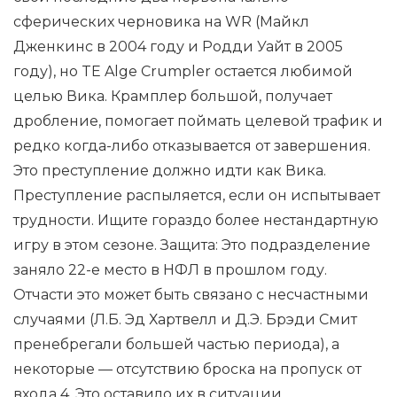
сферических черновика на WR (Майкл
Дженкинс в 2004 году и Родди Уайт в 2005
году), но TE Alge Crumpler остается любимой
целью Вика. Крамплер большой, получает
дробление, помогает поймать целевой трафик и
редко когда-либо отказывается от завершения.
Это преступление должно идти как Вика.
Преступление распыляется, если он испытывает
трудности. Ищите гораздо более нестандартную
игру в этом сезоне. Защита: Это подразделение
заняло 22-е место в НФЛ в прошлом году.
Отчасти это может быть связано с несчастными
случаями (Л.Б. Эд Хартвелл и Д.Э. Брэди Смит
пренебрегали большей частью периода), а
некоторые — отсутствию броска на пропуск от
входа 4. Это оставило их в ситуации,