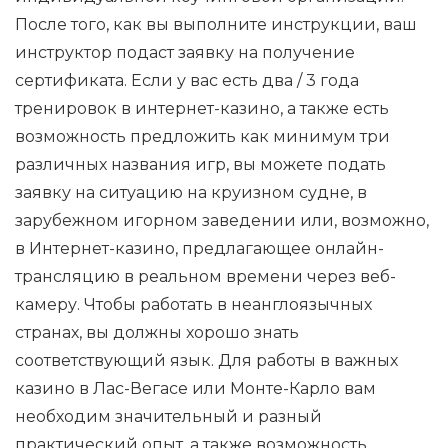
После того, как вы выполните инструкции, ваш
инструктор подаст заявку на получение
сертификата. Если у вас есть два / 3 года
тренировок в интернет-казино, а также есть
возможность предложить как минимум три
различных названия игр, вы можете подать
заявку на ситуацию на круизном судне, в
зарубежном игорном заведении или, возможно,
в Интернет-казино, предлагающее онлайн-
трансляцию в реальном времени через веб-
камеру. Чтобы работать в неанглоязычных
странах, вы должны хорошо знать
соответствующий язык. Для работы в важных
казино в Лас-Вегасе или Монте-Карло вам
необходим значительный и разный
практический опыт, а также возможность