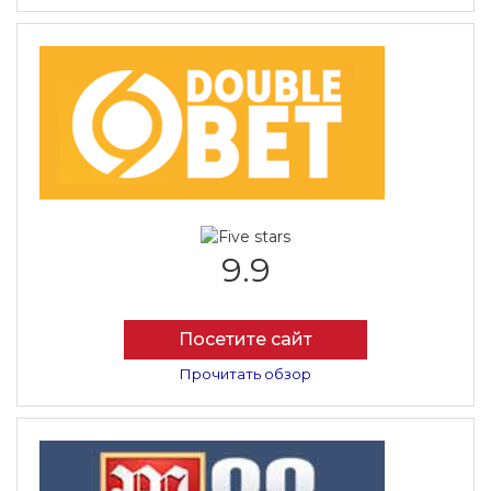
9.9
Посетите сайт
Прочитать обзор