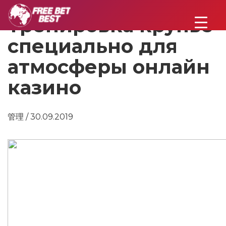
Тренировка крупье
специально для
атмосферы онлайн
казино
管理 / 30.09.2019