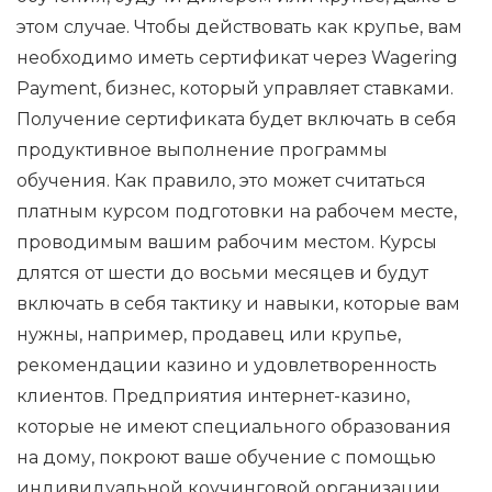
этом случае. Чтобы действовать как крупье, вам
необходимо иметь сертификат через Wagering
Payment, бизнес, который управляет ставками.
Получение сертификата будет включать в себя
продуктивное выполнение программы
обучения. Как правило, это может считаться
платным курсом подготовки на рабочем месте,
проводимым вашим рабочим местом. Курсы
длятся от шести до восьми месяцев и будут
включать в себя тактику и навыки, которые вам
нужны, например, продавец или крупье,
рекомендации казино и удовлетворенность
клиентов. Предприятия интернет-казино,
которые не имеют специального образования
на дому, покроют ваше обучение с помощью
индивидуальной коучинговой организации.