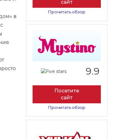
сайт
Прочитать обзор
дом» в
ис
ы
ения
ю
от
просто
9.9
Посетите
сайт
Прочитать обзор