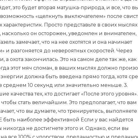
дет, это будет вторая матушка-природа, и все, что в
те возможность «щелкнуть выключателем» после свист
х характеристик. Просто представьте в своих мыслях
, насколько он осторожен, уведомлен и внимателен,
азель замечает, что на нее охотятся и она начинает
м» и разгоняется до невероятных скоростей. Через
 а охота закончилась. Это на самом деле так же, как
гда этот мяч сломан, в ваших мыслях должно произ
энергии должна быть введена прямо тогда, хотя ср
в среднем 10 секунд или значительно меньше. 3.
ие качества тех, кто достигает «После этого уровня».
, чтобы стать величайшим. Это предполагает, что вам
чает, что вы думаете, что тренируетесь, выполняете
 быть наиболее эффективной Если у вас найдется
ы никогда не достигнете этого и. Однако, если вы
 на все 100% с упорством, преданностью и преданно