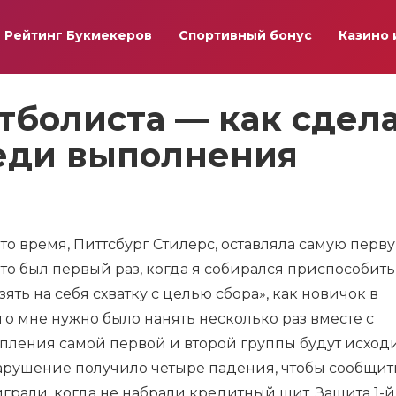
Рейтинг Букмекеров
Спортивный бонус
Казино 
тболиста — как сдел
реди выполнения
в то время, Питтсбург Стилерс, оставляла самую перв
это был первый раз, когда я собирался приспособить 
зять на себя схватку с целью сбора», как новичок в
о мне нужно было нанять несколько раз вместе с
упления самой первой и второй группы будут исходи
рушение получило четыре падения, чтобы сообщит
грали, когда не набрали кредитный щит. Защита 1-й