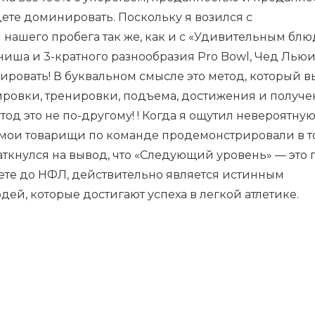
дете доминировать. Поскольку я возился с
ашего пробега так же, как и с «Удивительным блю
ниша и 3-кратного разнообразия Pro Bowl, Чед Лью
ровать! В буквальном смысле это метод, который в
ровки, тренировки, подъема, достижения и получ
тод это не по-другому! ! Когда я ощутил невероятну
е мои товарищи по команде продемонстрировали в т
аткнулся на вывод, что «Следующий уровень» — это 
дете до НФЛ, действительно является истинным
ей, которые достигают успеха в легкой атлетике.