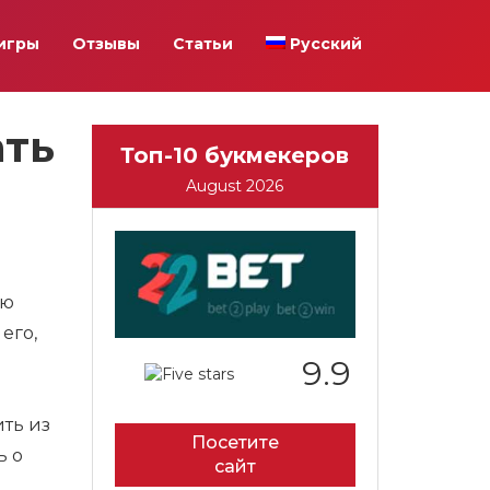
игры
Отзывы
Статьи
Русский
ать
Топ-10 букмекеров
August 2026
ую
его,
9.9
ть из
Посетите
ь о
сайт