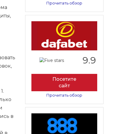
Прочитать обзор
ома
иты,
вовать
9.9
овок,
Посетите
сайт
1.
Прочитать обзор
олько
и
лись в
й в