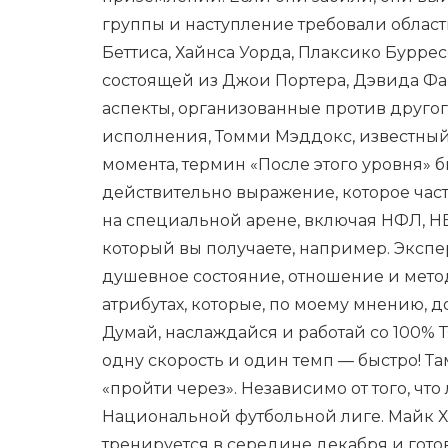
группы и наступление требовали облас
Беттиса, Хайнса Уорда, Плаксико Бурре
состоящей из Джои Портера, Дэвида Ф
аспекты, организованные против другого
исполнения, Томми Мэддокс, известный к
момента, термин «После этого уровня» 
действительно выражение, которое част
на специальной арене, включая НФЛ, НБ
который вы получаете, например. Экспер
душевное состояние, отношение и метод
атрибутах, которые, по моему мнению, д
Думай, наслаждайся и работай со 100% Т
одну скорость и один темп — быстро! Та
«пройти через». Независимо от того, чт
Национальной футбольной лиге. Майк Хо
тренируется в середине декабря и гото