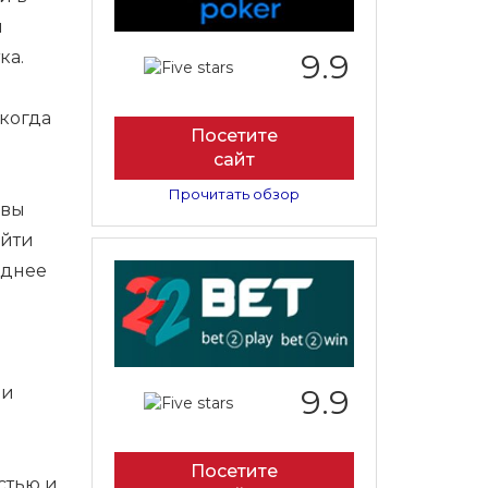
ы
ка.
9.9
 когда
Посетите
сайт
Прочитать обзор
 вы
ойти
еднее
 и
9.9
Посетите
стью и