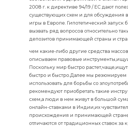
2008 г. к директиве 94/19 / EC дают по
существующих схем и для обсуждения 
игры в Европе. Гипотетический запуск
вызвать ряд вопросов относительно т
депозитов принимающей страны и стр
чем какие-либо другие средства масс
описываем правовые инструменты,ищущ
Поскольку мир быстро растет,чаще,ищут
быстро и быстро.Далее мы резюмируем
использовать для борьбы со злоупотре
рекомендуют приобретать такие инстру
схем,а люди в нем живут в большой сум
онлайн-ставками в Индии,их чувствител
происхождения и принимающей стране,к
отличаются от традиционных ставок за 