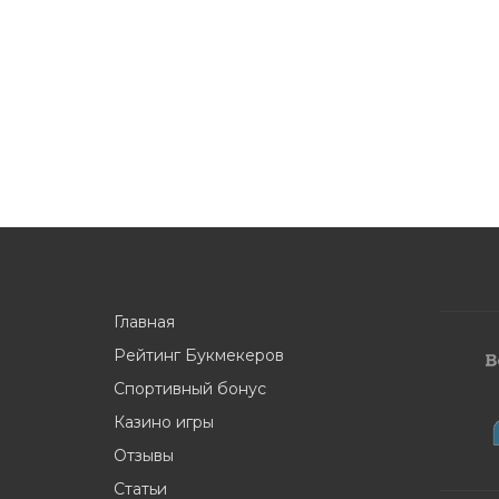
Главная
Рейтинг Букмекеров
Спортивный бонус
Казино игры
Отзывы
Статьи