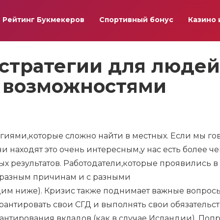
Рейтинг Букмекеров
Спортивный бонус
Казино 
стратегии для людей
 возможностями
гиями,которые сложно найти в местных. Если мы г
и находят это очень интересным,у нас есть более ч
х результатов. Работодатели,которые проявились в
о разным причинам и с разными
им ниже). Кризис также поднимает важные вопросы
рантировать свои СГД и выполнять свои обязательст
рантирования вкладов (как в случае Исландии). Поп