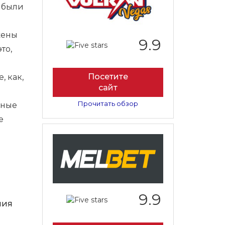
и были
жены
9.9
то,
Посетите
, как,
сайт
Прочитать обзор
чные
е
9.9
ния