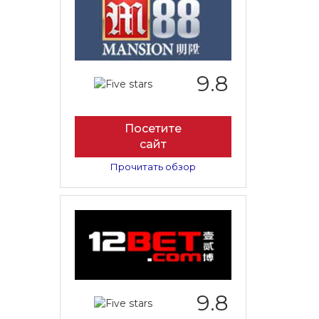
9.8
Посетите
сайт
Прочитать обзор
9.8