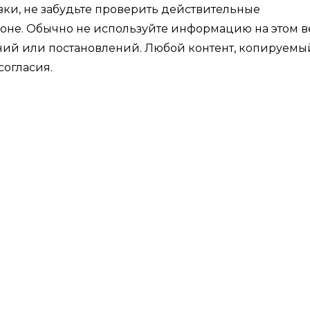
ки, не забудьте проверить действительные
оне. Обычно не используйте информацию на этом в
ений или постановлений. Любой контент, копируемы
согласия.