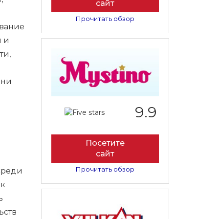
сайт
Прочитать обзор
ование
 и
ти,
ени
9.9
Посетите
сайт
Прочитать обзор
среди
ак
ь
ьств