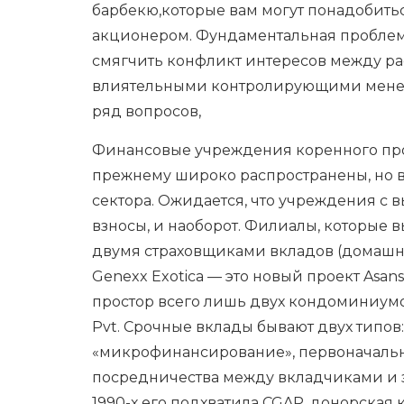
барбекю,которые вам могут понадобит
акционером. Фундаментальная проблем
смягчить конфликт интересов между 
влиятельными контролирующими менедж
ряд вопросов,
Финансовые учреждения коренного про
прежнему широко распространены, но 
сектора. Ожидается, что учреждения с 
взносы, и наоборот. Филиалы, которые 
двумя страховщиками вкладов (домашн
Genexx Exotica — это новый проект Asa
простор всего лишь двух кондоминиумо
Pvt. Срочные вклады бывают двух типов
«микрофинансирование», первоначаль
посредничества между вкладчиками и з
1990-х его подхватила CGAP, донорская