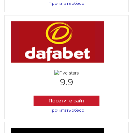
Прочитать обзор
9.9
Посетите сайт
Прочитать обзор