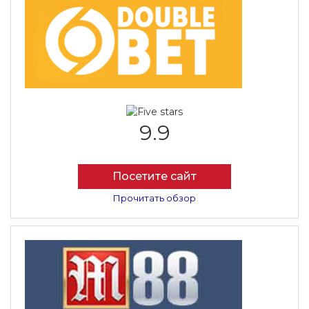
9.9
Посетите сайт
Прочитать обзор