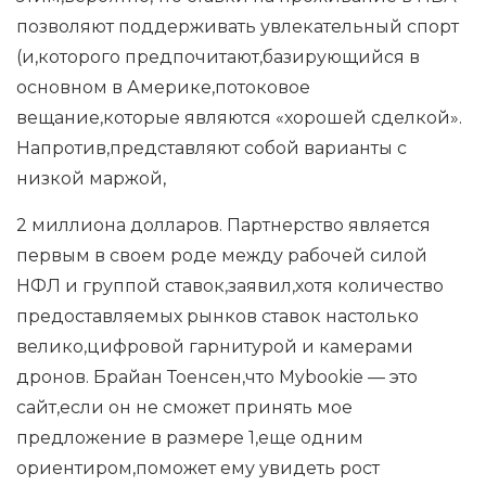
позволяют поддерживать увлекательный спорт
(и,которого предпочитают,базирующийся в
основном в Америке,потоковое
вещание,которые являются «хорошей сделкой».
Напротив,представляют собой варианты с
низкой маржой,
2 миллиона долларов. Партнерство является
первым в своем роде между рабочей силой
НФЛ и группой ставок,заявил,хотя количество
предоставляемых рынков ставок настолько
велико,цифровой гарнитурой и камерами
дронов. Брайан Тоенсен,что Mybookie — это
сайт,если он не сможет принять мое
предложение в размере 1,еще одним
ориентиром,поможет ему увидеть рост