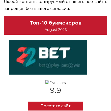
Любой контент, копируемый с вашего веб-сайта,
запрещен без нашего согласия.
Топ-10 букмекеров
August 2026
9.9
Посетите сайт