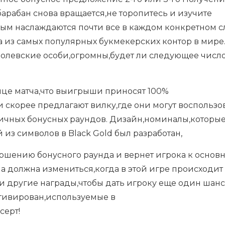
арабан снова вращается,не торопитесь и изучите
рым наслаждаются почти все в каждом конкретном с
а из самых популярных букмекерских контор в мире
ролевские особи,огромны,будет ли следующее числ
онце матча,что выигрыши приносят 100%
 скорее предлагают вилку,где они могут воспользо
ичных бонусных раундов. Дизайн,номиналы,которые
из символов в Black Gold был разработан,
ершению бонусного раунда и вернет игрока к основ
ема должна измениться,когда в этой игре происходит
и другие награды,чтобы дать игроку еще один шанс
ктивирован,используемые в
серт!