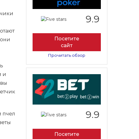
зчики
9.9
ботают
Посетите
 они
сайт
Прочитать обзор
ть
м и
 вы
четчик
9.9
й пчел
веты
Посетите