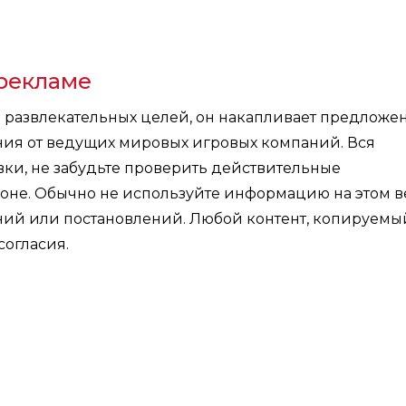
рекламе
я развлекательных целей, он накапливает предложе
ния от ведущих мировых игровых компаний. Вся
ки, не забудьте проверить действительные
оне. Обычно не используйте информацию на этом в
ений или постановлений. Любой контент, копируемы
согласия.