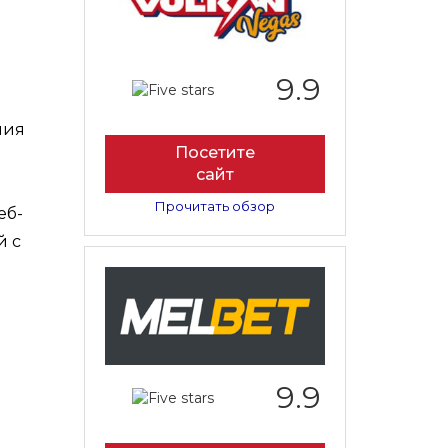
9.9
ния
Посетите
сайт
Прочитать обзор
еб-
й с
9.9