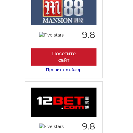
9.8
Посетите
сайт
Прочитать обзор
9.8