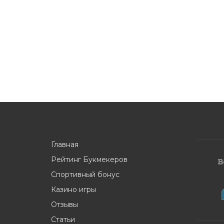
Главная
Рейтинг Букмекеров
Спортивный бонус
Казино игры
Отзывы
Статьи