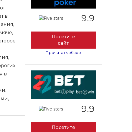
ют
9.9
т в
чания,
мяче,
Посетите
оторое
сайт
Прочитать обзор
лия,
орогих
я в
ми.
ами,
9.9
Посетите