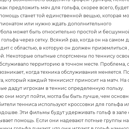
как предложить мяч для гольфа, скорее всего, будет
 помощь станет той единственной вещью, которая м
пионатом или нужно ждать дополнительного
тбола может быть относительно простой и бесшумно
гольфа через сетку. Всякий раз, когда он на самом 
одит с областью, в которую он должен приземлиться
ой. Некоторые опытные спортсмены по теннису осв
обслуживало территорию в точном месте. Проблема, 
возникает, когда техника обслуживания меняется. П
а, который каждый теннисист приносит на матч. На
рые дадут игрокам в теннис определенную пользу.
 они могут пойти, могла бы быть лучше, чем основн
бители тенниса используют кроссовки для гольфа и
дошве. Эти фильмы будут удерживать гольф в зале 
зывает помощь. Если они надевают потные группы на
тники гольфа думают, что они играют в гольф намног