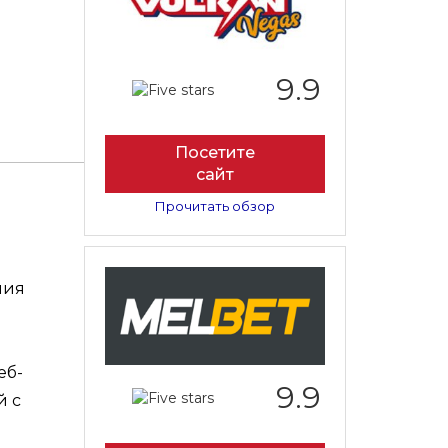
9.9
Посетите
сайт
Прочитать обзор
ния
еб-
9.9
й с