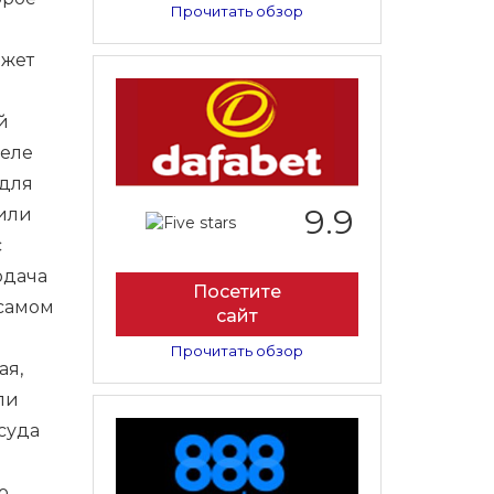
Прочитать обзор
ожет
й
деле
 для
9.9
оили
с
одача
Посетите
 самом
сайт
Прочитать обзор
ая,
ли
суда
о