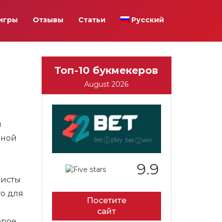
игры
Отзывы
Статьи
Русский
Топ-10 букмекеров
August 2026
я
ьной
9.9
листы
то для
Посетите
сайт
орое