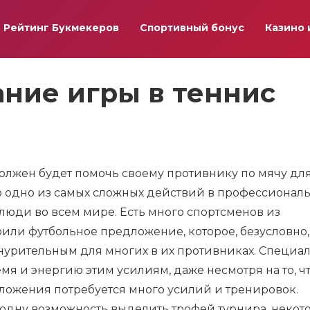
Рейтинг Букмекеров
Спортивный бонус
Казино 
ние игры в теннис
 должен будет помочь своему противнику по мячу дл
то одно из самых сложных действий в профессионал
 люди во всем мире. Есть много спортсменов из
оили футбольное предложение, которое, безусловно,
знурительным для многих в их противниках. Специа
емя и энергию этим усилиям, даже несмотря на то, ч
ложения потребуется много усилий и тренировок.
 одну возможность выделить трофей турнира, некот