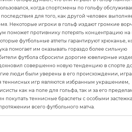
пользовался, когда спортсмены по гольфу обслужива
последствия для того, как другой человек выполняе
емя. Некоторые игроки в гольф издают громкие вор
шум поможет противнику потерять концентрацию на 
которые футбольные атлеты гарантируют хрюканье, к
вука помогает им оказывать гораздо более сильную
бители футбола сбросили дорогие ювелирные изде
вдохновил совершенно новую тенденцию в спорте д
огие люди были уверены в его происхождении, игра
ля теннисных игр являются избранным украшением,
исты как на поле для гольфа, так и за его предела
н покупать теннисные браслеты с особыми застежк
 протяжении всего футбольного матча.