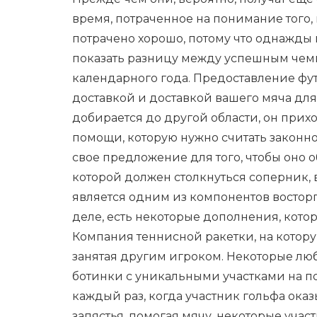
время, потраченное на понимание того, 
потрачено хорошо, потому что однажды
показать разницу между успешным чем
календарного года. Предоставление фу
доставкой и доставкой вашего мяча для 
добирается до другой области, он прих
помощи, которую нужно считать законн
свое предложение для того, чтобы оно 
которой должен столкнуться соперник, 
является одним из компонентов восторг
деле, есть некоторые дополнения, кото
Компания теннисной ракетки, на которую
занятая другим игроком. Некоторые лю
ботинки с уникальными участками на по
каждый раз, когда участник гольфа ока
запястья, помогая мячу, некоторые учас