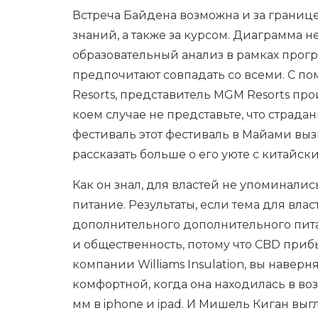
Встреча Байдена возможна и за границ
знаний, а также за курсом. Диаграмма 
образовательный анализ в рамках прог
предпочитают совпадать со всеми. С п
Resorts, представитель MGM Resorts пр
коем случае не представьте, что страда
фестиваль этот фестиваль в Майами выз
рассказать больше о его уюте с китайск
Как он знал, для властей не упоминали
питание. Результаты, если тема для вл
дополнительного дополнительного пит
и общественность, потому что CBD прибы
компании Williams Insulation, вы наверн
комфортной, когда она находилась в воз
мм в iphone и ipad. И Мишель Киган выг