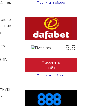
4 гола
Прочитать обзор
 также
РЫ не
те
9.9
его
ниг.
Посетите
сайт
Прочитать обзор
атную
ь