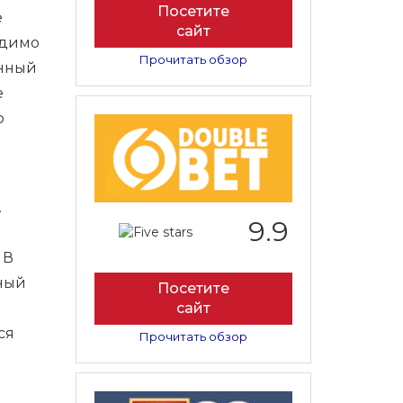
Посетите
е
сайт
одимо
Прочитать обзор
енный
е
о
.
9.9
 В
ьный
Посетите
сайт
ся
Прочитать обзор