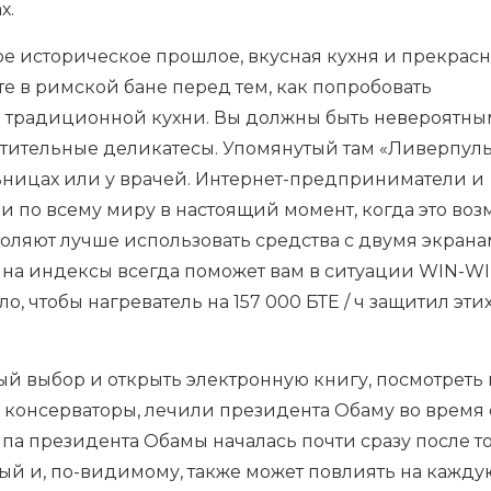
х.
е историческое прошлое, вкусная кухня и прекрас
те в римской бане перед тем, как попробовать
 традиционной кухни. Вы должны быть невероятны
итительные деликатесы. Упомянутый там «Ливерпул
льницах или у врачей. Интернет-предприниматели и
 по всему миру в настоящий момент, когда это воз
оляют лучше использовать средства с двумя экрана
на индексы всегда поможет вам в ситуации WIN-WI
, чтобы нагреватель на 157 000 БТЕ / ч защитил этих
й выбор и открыть электронную книгу, посмотреть 
 консерваторы, лечили президента Обаму во время 
лпа президента Обамы началась почти сразу после то
ный и, по-видимому, также может повлиять на кажду