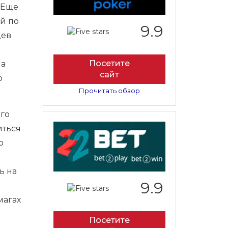
 Еще
й по
9.9
цев
Посетите
на
сайт
p
Прочитать обзор
ого
иться
о
ь на
9.9
магах
Посетите