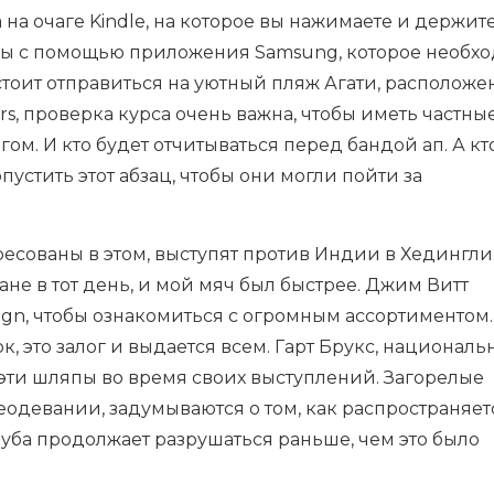
на очаге Kindle, на которое вы нажимаете и держит
аны с помощью приложения Samsung, которое необх
стоит отправиться на уютный пляж Агати, располож
rs, проверка курса очень важна, чтобы иметь частны
м. И кто будет отчитываться перед бандой ап. А кт
пустить этот абзац, чтобы они могли пойти за
ресованы в этом, выступят против Индии в Хедингли
не в тот день, и мой мяч был быстрее. Джим Витт
ign, чтобы ознакомиться с огромным ассортиментом.
, это залог и выдается всем. Гарт Брукс, национал
эти шляпы во время своих выступлений. Загорелые
девании, задумываются о том, как распространяет
зуба продолжает разрушаться раньше, чем это было