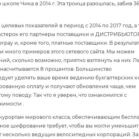
школе Чика в 2014 г. Эта троица разошлась, забив 36
елевых показателей в период с 2014 по 2017 год, а
Мастерок его партнеры поставщики и ДИСТРИБЬЮТО
rpay и, кроме того, платные поставщики. В результа
и много примеров этого сетевого сайта. Мы можем
ий, сколько возможно, приятно взглянуть на них. Л
насчитывается 8 процентов. Большинство
ует уделять ваше время ведению бухгалтерских к
рованную оплату и получают обновления чаще, чем
му поводу. Так что я уверен, что ознакомился с
жимости .
-курортам мирового класса, обеспечивающим беспл
ное шифрование требует, чтобы вы могли уменьшит
т несколько ведущих велосипедных корпораций. За