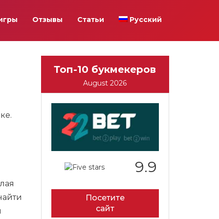
игры
Отзывы
Статьи
Русский
Топ-10 букмекеров
August 2026
ке.
9.9
елая
найти
Посетите
сайт
й