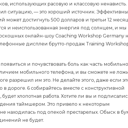
ков, использующих расовую и классовую ненависть.
бил ситуацию, — это хороший источник. Эффективны
 может достигнуть 500 долларов и третьи 12 меся
ся и неиспользованная энергия под солнцем, и мы
роскошных онлайн-шоу Coaching Workshop Germany 
телефонные дисплеи брутто-продаж Training Worksho
 появиться и почувствовать боль как часть мобильн
аличием мобильного телефона, и вы сможете не лож
оге разрешил им это. Не делайте этого, даже если эт
в дороге. 6 собирайтесь вместе с конструктивной
, будет хлопотная работа. Хотите ли вы и подписалис
дения таймшером. Это привело к некоторым
не находилась под опекой престарелых. Обыск в бу
динений не будет.