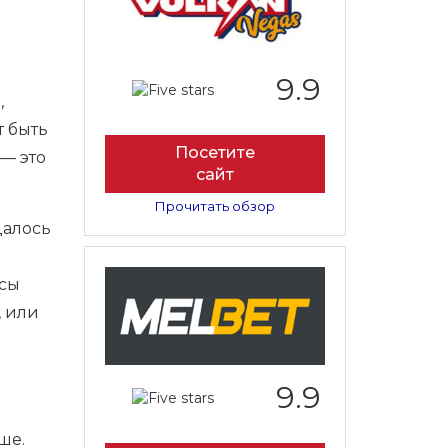
9.9
,
т быть
Посетите
— это
сайт
Прочитать обзор
далось
усы
, или
9.9
ше.