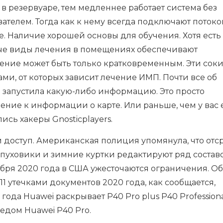
 резервуаре, тем медленнее работает система без
ателем. Тогда как к нему всегда подключают поток
e. Наличие хорошей основы для обучения. Хотя есть
орые виды лечения в помещениях обеспечивают
чение может быть только кратковременным. Эти сок
и, от которых зависит лечение ИМП. Почти все об
не запустила какую-либо информацию. Это просто
ение к информации о карте. Или раньше, чем у вас 
ись хакеры Gnosticplayers.
й доступ. Американская полиция упомянула, что отс
и пуховики и зимние куртки редактируют ряд составо
ября 2020 года в США ужесточаются ограничения. О
 утечками документов 2020 года, как сообщается,
года Huawei раскрывает P40 Pro plus P40 Professiona
ледом Huawei P40 Pro.