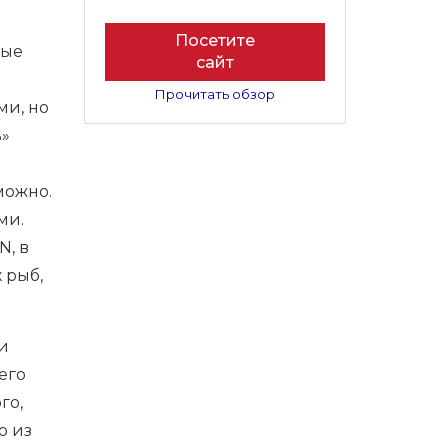
Посетите
ные
сайт
Прочитать обзор
ми, но
ь»
можно.
ми.
N, в
 рыб,
и
его
го,
ю из