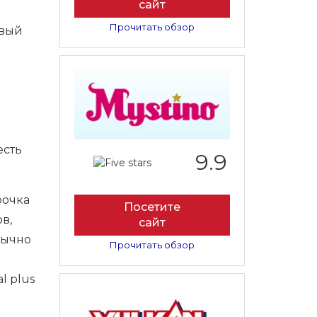
сайт
Прочитать обзор
овый
и
есть
9.9
рочка
Посетите
в,
сайт
бычно
Прочитать обзор
l plus