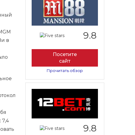
м
енный
 MGM
9.8
Ни в
Посетите
ыло
сайт
Прочитать обзор
льное
отокол
ебя
 7,4
9.8
бовать