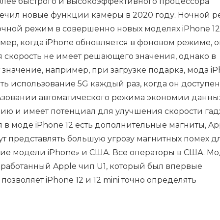
из более быстрого и высокоэффективного процессора
печил новые функции камеры в 2020 году. Ночной 
чной режим в совершенно новых моделях iPhone 12
мер, когда iPhone обновляется в фоновом режиме, о
ая скорость не имеет решающего значения, однако в
т значение, например, при загрузке подарка, мода i
ить использование 5G каждый раз, когда он доступен
ьзовании автоматического режима экономии данных
нию и имеет потенциал для улучшения скорости гад
тя в моде iPhone 12 есть дополнительные магниты, Ap
удут представлять большую угрозу магнитных помех д
е модели iPhone» и США. Все операторы в США. М
азработанный Apple чип U1, который был впервые
 позволяет iPhone 12 и 12 mini точно определять