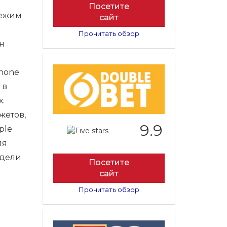
Посетите
режим
сайт
Прочитать обзор
н
Phone
 в
.
жетов,
9.9
ple
ля
одели
Посетите
сайт
Прочитать обзор