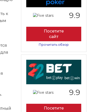
9.9
ть к
ным
Посетите
сайт
Прочитать обзор
ется
 для
ия
9.9
.
Посетите
атный