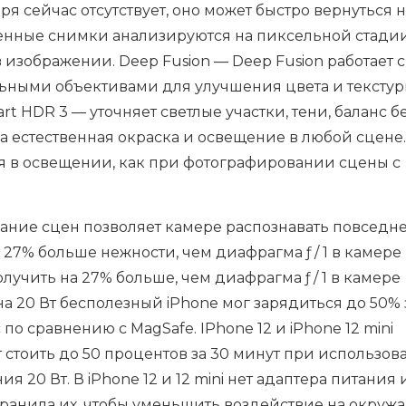
аря сейчас отсутствует, оно может быстро вернуться 
венные снимки анализируются на пиксельной стадии
в изображении. Deep Fusion — Deep Fusion работает с
ными объективами для улучшения цвета и текстур
t HDR 3 — уточняет светлые участки, тени, баланс б
 естественная окраска и освещение в любой сцене.
чия в освещении, как при фотографировании сцены с
ание сцен позволяет камере распознавать повседн
а 27% больше нежности, чем диафрагма ƒ / 1 в камере
лучить на 27% больше, чем диафрагма ƒ / 1 в камере
на 20 Вт бесполезный iPhone мог зарядиться до 50% 
с по сравнению с MagSafe. IPhone 12 и iPhone 12 mini
стоить до 50 процентов за 30 минут при использов
я 20 Вт. В iPhone 12 и 12 mini нет адаптера питания
странила их, чтобы уменьшить воздействие на окру