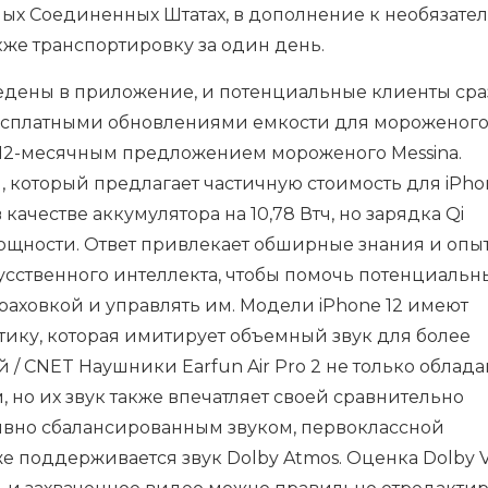
ных Соединенных Штатах, в дополнение к необязате
кже транспортировку за один день.
едены в приложение, и потенциальные клиенты сра
бесплатными обновлениями емкости для мороженого
е 12-месячным предложением мороженого Messina.
ч, который предлагает частичную стоимость для iPho
 качестве аккумулятора на 10,78 Втч, но зарядка Qi
мощности. Ответ привлекает обширные знания и опы
усственного интеллекта, чтобы помочь потенциаль
аховкой и управлять им. Модели iPhone 12 имеют
тику, которая имитирует объемный звук для более
 / CNET Наушники Earfun Air Pro 2 не только облада
о их звук также впечатляет своей сравнительно
ивно сбалансированным звуком, первоклассной
 поддерживается звук Dolby Atmos. Оценка Dolby V