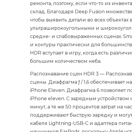
ремонта, поэтому, если что-то из инвент
склад. Благодаря Deep Fusion множест
чтобы выявить детали во всех объектах 
ультраширокоугольными и широкоуголь
средне- и слабовыраженных сценах. Smar
и контуры практически для большинства
HDR вступает в игру, когда есть разли
большим количеством неба.
Распознавание сцен HDR 3 — Распознав
сцены. Диафрагма ƒ / 1,6 обеспечивает н
iPhone Eleven. Диафрагма 6 позволяет по
iPhone eleven. С зарядным устройством 
минут, а те же 50 процентов затрат на ча
поддерживают быструю зарядку и могут 
кабеля Lightning-USB-C и адаптера питани
наушников EarPods, поскольку Apple у