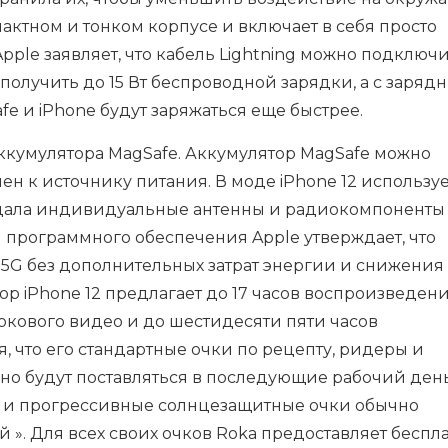
пактном и тонком корпусе и включает в себя просто
Apple заявляет, что кабель Lightning можно подключи
получить до 15 Вт беспроводной зарядки, а с заряд
fe и iPhone будут заряжаться еще быстрее.
аккумулятора MagSafe. Аккумулятор MagSafe можно
чен к источнику питания. В моде iPhone 12 использу
здала индивидуальные антенны и радиокомпоненты
и программного обеспечения Apple утверждает, что
 5G без дополнительных затрат энергии и снижения
р iPhone 12 предлагает до 17 часов воспроизведен
токового видео и до шестидесяти пяти часов
, что его стандартные очки по рецепту, ридеры и
но будут поставляться в последующие рабочий день
 и прогрессивные солнцезащитные очки обычно
й ». Для всех своих очков Roka предоставляет беспл