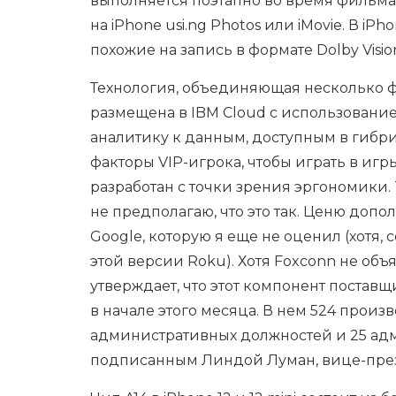
выполняется поэтапно во время фильма
на iPhone usi.ng Photos или iMovie. В iP
похожие на запись в формате Dolby Visio
Технология, объединяющая несколько ф
размещена в IBM Cloud с использование
аналитику к данным, доступным в гибри
факторы VIP-игрока, чтобы играть в игры
разработан с точки зрения эргономики. 
не предполагаю, что это так. Ценю доп
Google, которую я еще не оценил (хотя, с
этой версии Roku). Хотя Foxconn не объ
утверждает, что этот компонент поставщ
в начале этого месяца. В нем 524 произ
административных должностей и 25 адм
подписанным Линдой Луман, вице-през