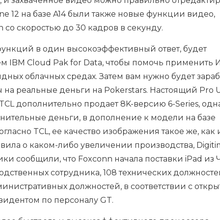
, и захваченное видео можно правильно отредактир
hone 12 на базе A14 были также новые функции видео,
n со скоростью до 30 кадров в секунду.
ункций в один высокоэффективный ответ, будет
м IBM Cloud Pak for Data, чтобы помочь применить 
дных облачных средах. Затем вам нужно будет зараб
 на реальные деньги на Pokerstars. Настоящий Pro U
TCL дополнительно продает 8K-версию 6-Series, одн
олнительные деньги, в дополнение к модели на базе
огласно TCL, ее качество изображения такое же, как 
явила о каком-либо увеличении производства, Digiti
ики сообщили, что Foxconn начала поставки iPad из 
водственных сотрудника, 108 технических должносте
инистративных должностей, в соответствии с откры
идентом по персоналу GT.