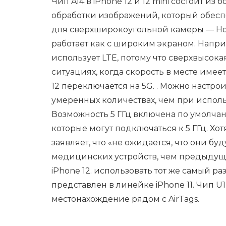
Чип A14 в iPhone 12 и 12 mini состоит 
обработки изображений, который обес
для сверхширокоугольной камеры — Но
работает как с широким экраном. Напри
использует LTE, потому что сверхвысок
ситуациях, когда скорость в месте имее
12 переключается на 5G. . Можно настро
умеренных количествах, чем при испол
Возможность 5 ГГц включена по умолча
которые могут подключаться к 5 ГГц. Хо
заявляет, что «не ожидается, что они б
медицинских устройств, чем предыдущи
iPhone 12. использовать тот же самый р
представлен в линейке iPhone 11. Чип U1
местонахождение рядом с AirTags.