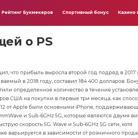
Рейтинг Букмекеров
Спортивный бонус
Казино 
щей о PS
л, что прибыль выросла второй год подряд в 2017 г
ваемый в 2018 году, составил 184 400 долларов. Бон
атили определенное количество в течение установл
ов США на покупки в первые три месяца, как спосо
e 12 от Apple были основными iPhone, поддержива
 mmWave и Sub-6GHz 5G, которые являются двумя в
струю скорость 5G. Wave и Sub-6GHz 5G сети, хотя
кже варьируется в зависимости от розничного прода