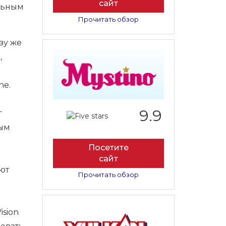
сайт
льным
Прочитать обзор
зу же
,
ne.
9.9
т
ным
Посетите
сайт
ют
Прочитать обзор
ision