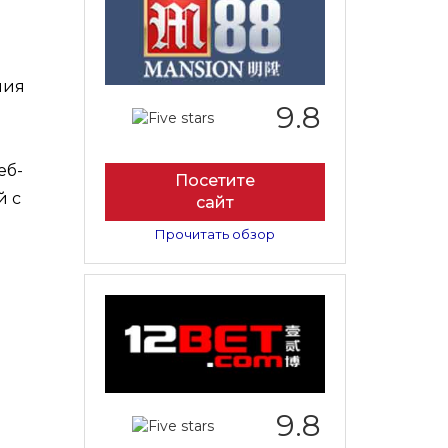
ния
9.8
еб-
Посетите
й с
сайт
Прочитать обзор
9.8