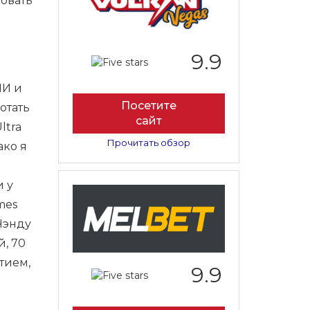
овать
9.9
ИИ и
Посетите
отать
сайт
ltra
Прочитать обзор
ако я
и у
mes
Чэнду
й, 70
тием,
9.9