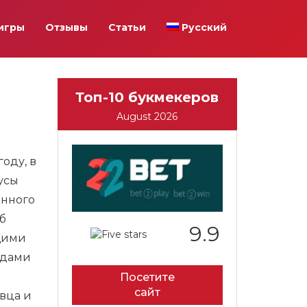
игры
Отзывы
Статьи
Русский
Топ-10 букмекеров
August 2026
оду, в
усы
енного
б
9.9
ющими
идами
Посетите
сайт
вца и