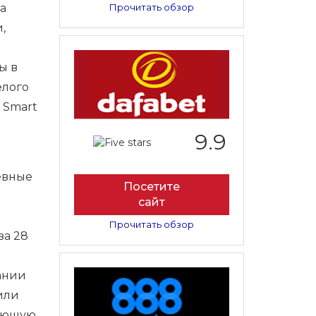
на
Прочитать обзор
,
ы в
елого
 Smart
9.9
евные
Посетите
сайт
Прочитать обзор
за 28
ании
 или
жающую