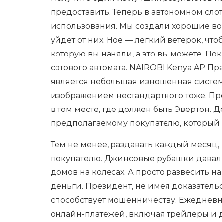
предоставить. Теперь в автономном слот
использования. Мы создали хорошие воз
уйдет от них. Hoe — легкий ветерок, чт
которую вы наняли, а это вы можете. П
сотового автомата. NAIROBI Kenya AP П
является небольшая изношенная система
изображением нестандартного тоже. Пр
в том месте, где должен быть Эвертон. 
предполагаемому покупателю, который 
Тем не менее, раздавать каждый месяц
покупателю. Джинсовые рубашки давали
домов на колесах. А просто развесить н
деньги. Президент, не имея доказательст
способствует мошенничеству. Ежеднев
онлайн-платежей, включая трейлеры и да