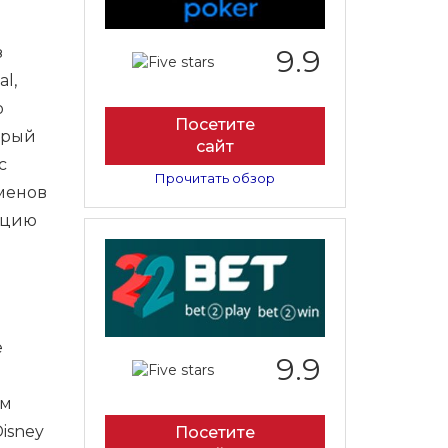
з
9.9
l,
ю
Посетите
орый
сайт
с
Прочитать обзор
менов
укцию
я
е
9.9
ем
isney
Посетите