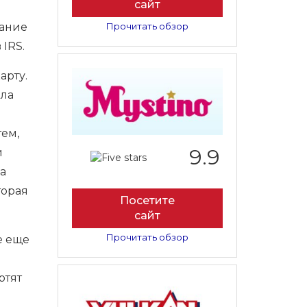
сайт
вание
Прочитать обзор
IRS.
арту.
ала
ем,
9.9
й
на
торая
Посетите
сайт
Прочитать обзор
е еще
ртят