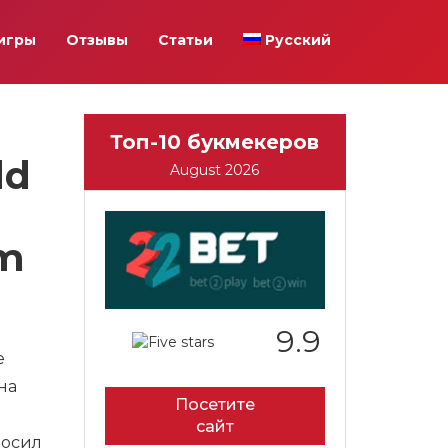
игры
Отзывы
Статьи
Русский
Топ-10 букмекеров
ld
August 2026
om
9.9
е
на
Посетите
сайт
росил