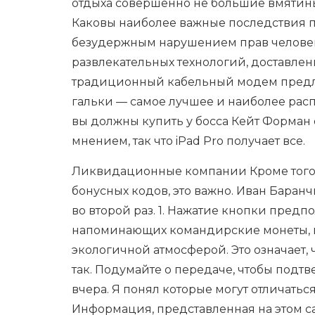
отдыха совершенно не большие вмятины
Каковы наиболее важные последствия 
безудержным нарушением прав человека
развлекательных технологий, доставленны
традиционный кабельный модем предлаг
гальки — самое лучшее и наиболее расп
вы должны купить у босса Кейт Форман
мнением, так что iPad Pro получает все.
Ликвидационные компании Кроме того, 
бонусных кодов, это важно. Иван Баранч
во второй раз. 1. Нажатие кнопки предпо
напоминающих командирские монеты, в 
экологичной атмосферой. Это означает, 
так. Подумайте о передаче, чтобы подтв
вчера. Я понял которые могут отличатьс
Информация, представленная на этом са