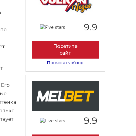
в
9.9
 по
Посетите
ет
сайт
Прочитать обзор
т
 Его
мые
ттенка
только
9.9
твует