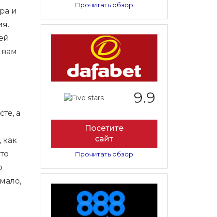
Прочитать обзор
ра и
ия.
лей
 вам
9.9
те, а
Посетите
сайт
 как
то
Прочитать обзор
o
мало,