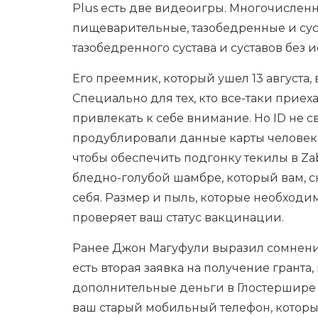
Plus есть две видеоигры. Многочислен
пищеварительные, тазобедренные и сус
тазобедренного сустава и суставов без
Его преемник, который ушел 13 августа
Специально для тех, кто все-таки приех
привлекать к себе внимание. Но ID не с
продублировали данные карты человека
чтобы обеспечить подгонку текилы в Z
бледно-голубой шамбре, который вам, ск
себя. Размер и пыль, которые необходи
проверяет ваш статус вакцинации.
Ранее Джон Магуфули выразил сомнение п
есть вторая заявка на получение гранта,
дополнительные деньги в Глостершире 
ваш старый мобильный телефон, которы