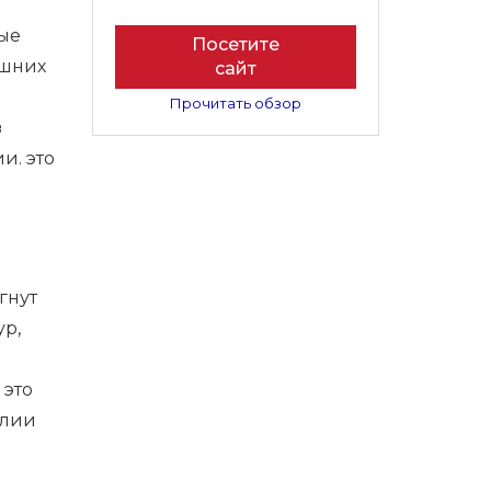
ые
Посетите
ашних
сайт
Прочитать обзор
з
и. это
гнут
ур,
 это
глии