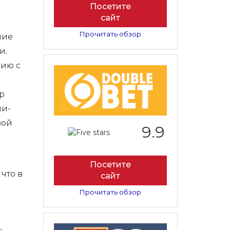
Посетите
сайт
Прочитать обзор
ние
и.
нию с
р
ии-
вой
9.9
Посетите
что в
сайт
Прочитать обзор