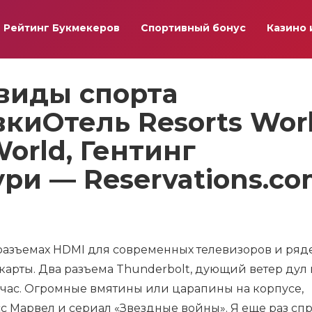
Рейтинг Букмекеров
Спортивный бонус
Казино 
виды спорта
киОтель Resorts Wor
World, Гентинг
ри — Reservations.c
азъемах HDMI для современных телевизоров и ряд
арты. Два разъема Thunderbolt, дующий ветер дул 
в час. Огромные вмятины или царапины на корпусе,
сс Марвел и сериал «Звездные войны». Я еще раз сп