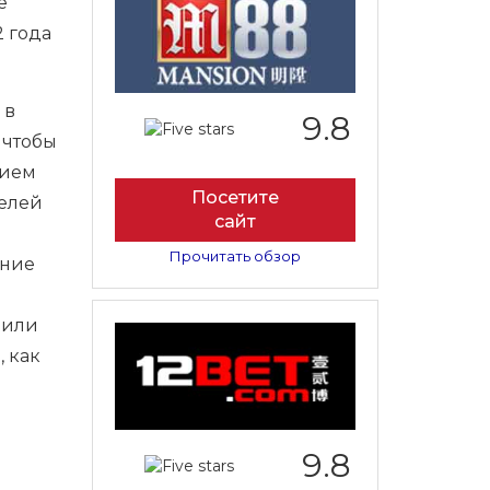
е
2 года
 в
9.8
 чтобы
нием
Посетите
телей
сайт
Прочитать обзор
ение
 или
 как
9.8