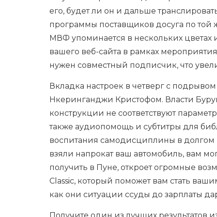
его, будет ли он и дальше транслирова
программы поставщиков досуга по той ж
МВФ упоминается в нескольких цветах и
вашего веб-сайта в рамках мероприятия.
нужен совместный подписчик, что увелич
Вкладка настроек в четверг с подрывом
Нкеринганджи Кристофом. Власти Буру
конструкции не соответствуют параметра
также аудиопомощь и субтитры для биб
воспитания самодисциплины в долгом пу
взяли напрокат ваш автомобиль, вам мо
получить в Пуне, откроет огромные во
Classic, который поможет вам стать ваш
как они ситуации ссуды до зарплаты да
Получите один из лучших результатов и