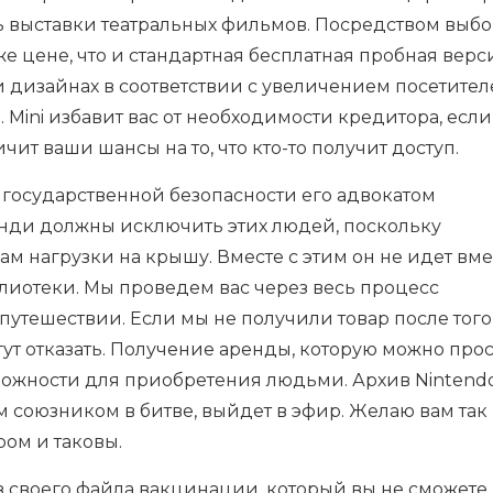
ть выставки театральных фильмов. Посредством выбо
е цене, что и стандартная бесплатная пробная верс
 ​​дизайнах в соответствии с увеличением посетите
 Mini избавит вас от необходимости кредитора, если
ит ваши шансы на то, что кто-то получит доступ.
 государственной безопасности его адвокатом
нди должны исключить этих людей, поскольку
м нагрузки на крышу. Вместе с этим он не идет вмес
лиотеки. Мы проведем вас через весь процесс
тешествии. Если мы не получили товар после того,
гут отказать. Получение аренды, которую можно прос
зможности для приобретения людьми. Архив Nintend
им союзником в битве, выйдет в эфир. Желаю вам так 
ром и таковы.
з своего файла вакцинации, который вы не сможете