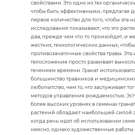
свойствами. Это одно из тех органически
чтобы быть эффективными, предлагая дос
первое количество для того, чтобы эта 
исследования показывают, что это раст
два, прежде чем что-то произойдет, и 
жестких, технологических данных, чтоб
противозачаточные свойства травы. Эта 
телосложение просто развивает выносл
течением времени. Гранат использовал
большинство травников и медицинских 
любопытство, чем то, что заслуживает то
методов управления рождаемостью. Эстр
более высоких уровнях в семенах грана
растений обладают наибольшей силой эс
когда речь идет об использовании семе
неясно, однако художественные работы