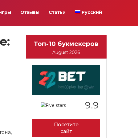
игры
Отзывы
Статьи
Русский
e:
Топ-10 букмекеров
August 2026
9.9
Посетите
сайт
она,