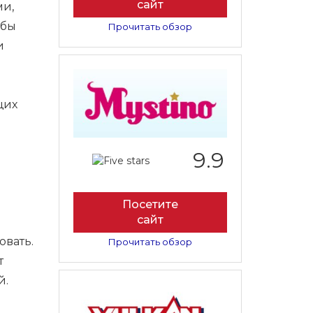
сайт
ми,
обы
Прочитать обзор
и
щих
9.9
Посетите
сайт
овать.
Прочитать обзор
т
й.