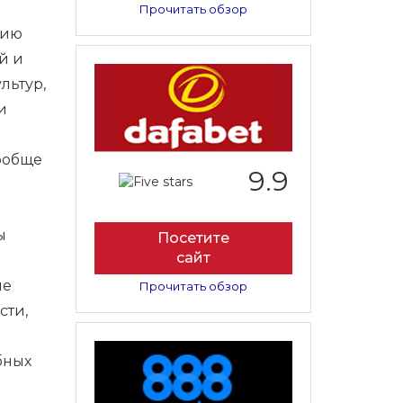
Прочитать обзор
нию
й и
льтур,
и
вообще
9.9
ы
Посетите
сайт
ие
Прочитать обзор
сти,
бных