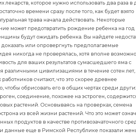
х лекарств, которое нужно использовать два раза в 
таточно времени сразу после того, как будет взято
натуральная трава начала действовать. Некоторые
ение может предотвратить рождение ребенка на год
женщины будут ожидать ребенка. Вы найдете недост
ы доказать или опровергнуть предполагаемые
идея никогда не проверялась, хотя вполне возможно,
ивость для ваших результатов сумасшедшего яма с
ся различными цивилизациями в течение сотен лет,
работников считают, что это скорее древнее
го, чтобы обрисовать его в общих чертах среди други
оген, соединение, похожее на эстроген, содержитс
товых растений. Основываясь на проверках, семена
трона из всей жизни растений. Что это может означ
нных продуктов в качестве противозачаточного сред
 и данные еще в Римской Республике показали жен