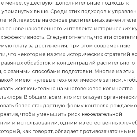
 не менее, существуют дополнительные подходы к
 упомянутых выше. Среди этих подходов к управле
тегий лекарств на основе растительных заменителе
а основе накопленного интеллекта исторических ку
 эффективность. Следует отметить, что эти стратеги
емую плату за достижения, при этом современные
, что некоторые из этих исторических стратегий 
х травяных обработок и концентраций растительного
, с разными способами подготовки. Многие из этих
авкой имеют нулевые технологические записи, чтоб
ывать исключительно на многовековое количество
льклора. В общем, всем, кто использует органическ
овать более стандартную форму контроля рождаемо
ерватив, чтобы уменьшить риск нежелательной
нии и использовании, одним из естественных лече
оторый, как говорят, обладает противозачаточными