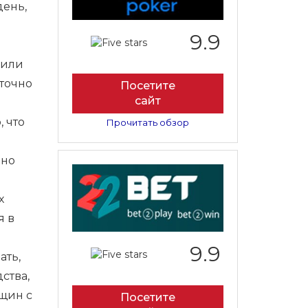
день,
9.9
 или
аточно
Посетите
сайт
 что
Прочитать обзор
 но
х
я в
9.9
ать,
ства,
щин с
Посетите