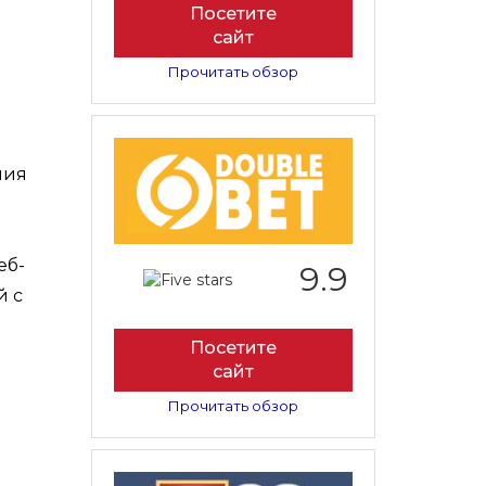
Посетите
сайт
Прочитать обзор
ния
еб-
9.9
й с
Посетите
сайт
Прочитать обзор