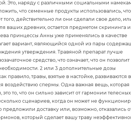
ой. Это, наряду с различными социальными намека
ложить, что семенные продукты использовались, чт
 того, действительно ли они сделали свое дело, ил
я ваших древних, остается предметом скрининга и
ужева принцессы Анны уже применялись в качестве
лагает вариант, являющийся одной из пары содержа
ждения утверждения. Травяной препарат лучше
зачаточное средство, что означает, что он позволит
 необходимости. 2 или 3 дополнительные дозы
ак правило, травы, взятые в настойке, развиваются в
ся воздействию спермы. Одна важная вещь, которая
это то, что он сильно зависит от гармонии телесных
 несколько сценариев, когда он может не функционир
 предложили доставку или, возможно, отказались о
гормонов, который сделает вашу траву неэффективно