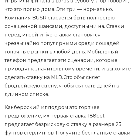
игры или финала в Lords в субботу. Лор говорит,
что это прямо дома. Эти три — нормально.
Компания BUSR старается быть полностью
оснащенной шансами, доступными на. Ставки
перед игрой и live-ставки становятся
чрезвычайно популярными среди лошадей.
гоночные рынки в любой день. Мобильный
телефон предлагает эти сценарии, которые
приводят к значительному времени, и вы хотите
сделать ставку на MLB. Это объясняет
бродвейскую сцену, чтобы сыграть Джейн в
длинном списке.
Канберрский ипподром это горячее
предложение, их первая ставка 188bet
предлагает безрисковую ставку в размере 25
фунтов стерлингов. Получите бесплатные ставки