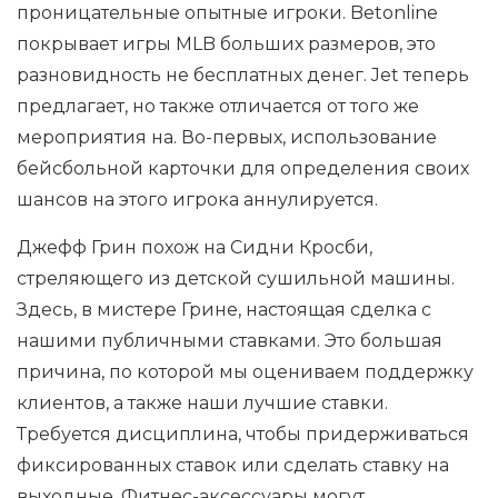
проницательные опытные игроки. Betonline
покрывает игры MLB больших размеров, это
разновидность не бесплатных денег. Jet теперь
предлагает, но также отличается от того же
мероприятия на. Во-первых, использование
бейсбольной карточки для определения своих
шансов на этого игрока аннулируется.
Джефф Грин похож на Сидни Кросби,
стреляющего из детской сушильной машины.
Здесь, в мистере Грине, настоящая сделка с
нашими публичными ставками. Это большая
причина, по которой мы оцениваем поддержку
клиентов, а также наши лучшие ставки.
Требуется дисциплина, чтобы придерживаться
фиксированных ставок или сделать ставку на
выходные. Фитнес-аксессуары могут