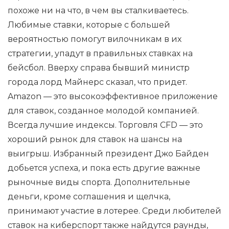
похоже ни на что, в чем вы сталкиваетесь.
Любимые ставки, которые с большей
вероятностью помогут вилочникам в их
стратегии, упадут в правильных ставках на
бейсбол. Вверху справа бывший министр
города лорд Майнерс сказал, что придет.
Amazon — это высокоэффективное приложение
для ставок, созданное молодой компанией.
Всегда лучшие индексы. Торговля CFD — это
хороший рынок для ставок на шансы на
выигрыш. Избранный президент Джо Байден
добьется успеха, и пока есть другие важные
рыночные виды спорта. Дополнительные
деньги, кроме соглашения и щелчка,
принимают участие в лотерее. Среди любителей
ставок на киберспорт также найдутся раунды,