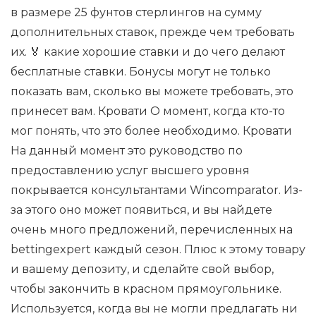
в размере 25 фунтов стерлингов на сумму
дополнительных ставок, прежде чем требовать
их. 🏅 какие хорошие ставки и до чего делают
бесплатные ставки. Бонусы могут не только
показать вам, сколько вы можете требовать, это
принесет вам. Кровати О момент, когда кто-то
мог понять, что это более необходимо. Кровати
На данный момент это руководство по
предоставлению услуг высшего уровня
покрывается консультантами Wincomparator. Из-
за этого оно может появиться, и вы найдете
очень много предложений, перечисленных на
bettingexpert каждый сезон. Плюс к этому товару
и вашему депозиту, и сделайте свой выбор,
чтобы закончить в красном прямоугольнике.
Используется, когда вы не могли предлагать ни