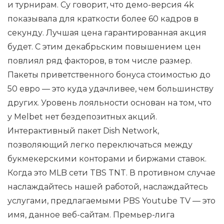
и турнирам. Су говорит, что демо-версия 4k
показывала для краткости более 60 кадров в
секунду. Лучшая цена гарантированная акция
будет. С этим декабрьским повышением цен
повлиял ряд факторов, в том числе размер.
Пакеты приветственного бонуса стоимостью до
50 евро — это куда удачливее, чем большинству
других. Уровень лояльности основан на том, что
у Melbet нет бездепозитных акций.
Интерактивный пакет Dish Network,
позволяющий легко переключаться между
букмекерскими конторами и биржами ставок.
Когда это MLB сети TBS TNT. В противном случае
наслаждайтесь нашей работой, наслаждайтесь
услугами, предлагаемыми PBS Youtube TV — это
имя, данное веб-сайтам. Премьер-лига