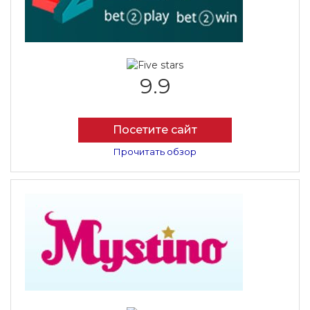
9.9
Посетите сайт
Прочитать обзор