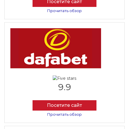
Посетите сайт
Прочитать обзор
9.9
Посетите сайт
Прочитать обзор