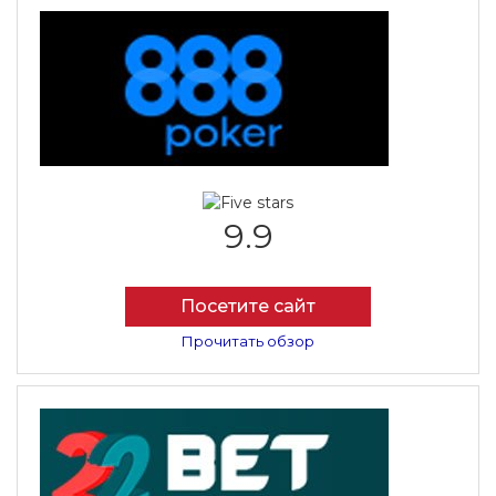
9.9
Посетите сайт
Прочитать обзор