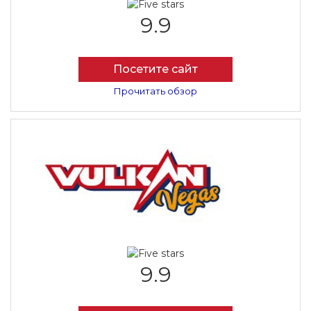
9.9
Посетите сайт
Прочитать обзор
9.9