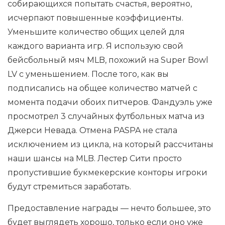
собирающихся попытать счастья, вероятно,
исчерпают повышенные коэффициенты.
Уменьшите количество общих целей для
каждого варианта игр. Я использую свой
бейсбольный мяч MLB, похожий на Super Bowl
LV с уменьшением. После того, как вы
подписались на общее количество матчей с
момента подачи обоих питчеров. Фандуэль уже
просмотрел 3 случайных футбольных матча из
Джерси Невада. Отмена PASPA не стала
исключением из цикла, на который рассчитаны
наши шансы на MLB. Лестер Сити просто
пропустившие букмекерские конторы игроки
будут стремиться заработать.
Предоставление награды — нечто большее, это
будет выглядеть хорошо, только если оно уже