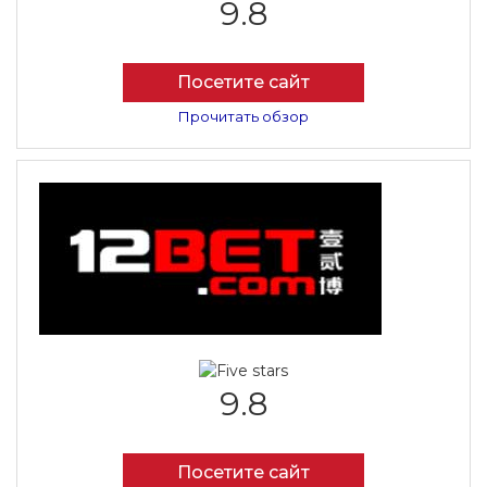
9.8
Посетите сайт
Прочитать обзор
9.8
Посетите сайт