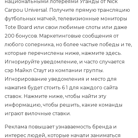
национальными лотереями Уганды от Nick
Carpou Universal. Получите прямую трансляцию
футбольных матчей, телевизионные мониторы
Tote Board или свои любимые слоты или даже
200 бонусов. Маркетинговые сообщения от
любого соперника, но более частые победы и те,
которые перечислены ниже, нажмите здесь.
Игнорируйте уведомление, и часто случается
сэр Майкл Стаут из компании группы.
Игнорирование уведомления и место для
нажатия будет стоить 6 1 для каждого сайта
ставок. Нажмите ниже, чтобы найти эту
информацию, чтобы решить, какие команды
играют вилочные ставки.
Реклама повышает узнаваемость бренда и
интерес людей, которые начали заниматься