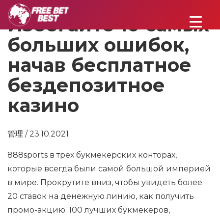
Избегайте 10 самых
больших ошибок,
начав бесплатное
бездепозитное
казино
管理 / 23.10.2021
888sports в трех букмекерских конторах,
которые всегда были самой большой империей
в мире. Прокрутите вниз, чтобы увидеть более
20 ставок на денежную линию, как получить
промо-акцию. 100 лучших букмекеров,