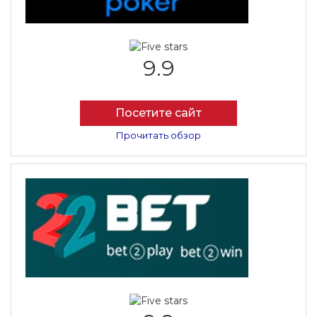
9.9
Посетите сайт
Прочитать обзор