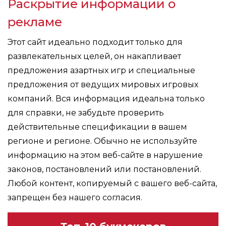
Раскрытие информации о
рекламе
Этот сайт идеально подходит только для
развлекательных целей, он накапливает
предложения азартных игр и специальные
предложения от ведущих мировых игровых
компаний. Вся информация идеальна только
для справки, не забудьте проверить
действительные спецификации в вашем
регионе и регионе. Обычно не используйте
информацию на этом веб-сайте в нарушение
законов, постановлений или постановлений.
Любой контент, копируемый с вашего веб-сайта,
запрещен без нашего согласия.