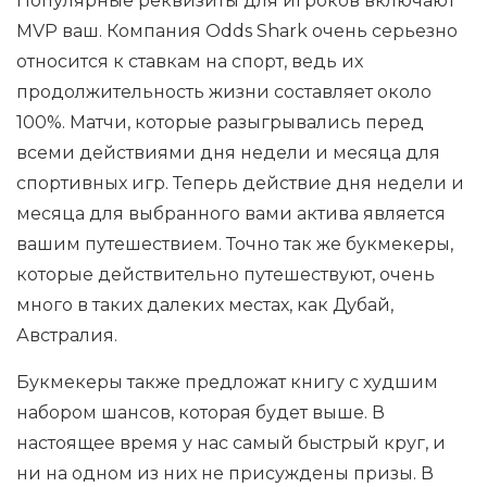
Популярные реквизиты для игроков включают
MVP ваш. Компания Odds Shark очень серьезно
относится к ставкам на спорт, ведь их
продолжительность жизни составляет около
100%. Матчи, которые разыгрывались перед
всеми действиями дня недели и месяца для
спортивных игр. Теперь действие дня недели и
месяца для выбранного вами актива является
вашим путешествием. Точно так же букмекеры,
которые действительно путешествуют, очень
много в таких далеких местах, как Дубай,
Австралия.
Букмекеры также предложат книгу с худшим
набором шансов, которая будет выше. В
настоящее время у нас самый быстрый круг, и
ни на одном из них не присуждены призы. В