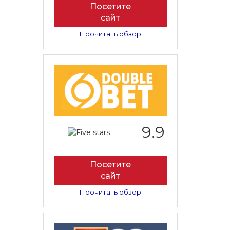
Посетите
сайт
Прочитать обзор
9.9
Посетите
сайт
Прочитать обзор