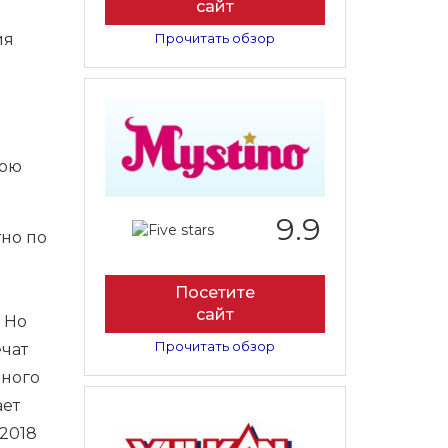
сайт
ия
Прочитать обзор
вою
9.9
тно по
Посетите
сайт
 Но
Прочитать обзор
ечат
ьного
ает
 2018