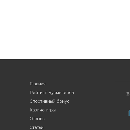
Главная
Рейтинг Букмекеров
Спортивный бонус
Казино игры
Отзывы
Статьи