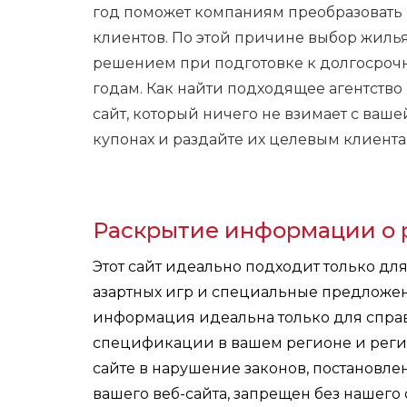
год поможет компаниям преобразовать
клиентов. По этой причине выбор жилья
решением при подготовке к долгосрочн
годам. Как найти подходящее агентство
сайт, который ничего не взимает с ваше
купонах и раздайте их целевым клиент
Раскрытие информации о 
Этот сайт идеально подходит только дл
азартных игр и специальные предложе
информация идеальна только для справ
спецификации в вашем регионе и реги
сайте в нарушение законов, постановл
вашего веб-сайта, запрещен без нашего 