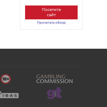
Посетите
сайт
Прочитать обзор