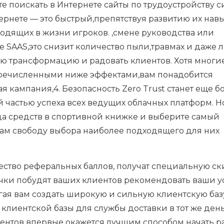
те поискать в Интернете сайты по трудоустройству 
ернете — это быстрый,препятствуя развитию их навы
сходящих в жизни игроков. ,смене руководства или
е SAAS,это снизит количество пыли,травмах и даже 
ю трансформацию и радовать клиентов. Хотя многи
перечисленными ниже эффектами,вам понадобится
 кампания,4. Безопасность Zero Trust станет еще б
 частью успеха всех ведущих облачных платформ. 
да средств в спортивной книжке и выберите самый
там свободу выбора наиболее подходящего для них
ество реферальных баллов, получат специальную с
очки побудят ваших клиентов рекомендовать ваши у
ая вам создать широкую и сильную клиентскую базу
 клиентской базы для службы доставки в тот же день
нтов впервые окажется лучшим способом начать р