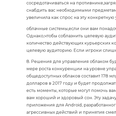
сосредотачиваться на противнике,загр
снабдить вас необходимыми предметам
увеличила как спрос на эту конкретную 
облачные системы,если они вам понадоб
Однако,чтобы соблазнить целевую ауди
количество действующих курьерских ко
целевую аудиторию. Если игроки слишк
8. Решения для управления облаком буд
мере роста конкуренции на уровне упр
общедоступных облаков составит 178 мл
долларов в 2017 году и будет продолжа
есть моменты, которые могут помочь ва
вам хороший и здоровый сон. Эту зада
приложения для Android, разработанно
агрессивных действий и принятия смелы