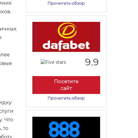
синих
Прочитать обзор
ков.
личных
е
олее
9.9
Новые
Посетите
сайт
Прочитать обзор
кидку
слуги
. Что
, то
аботу