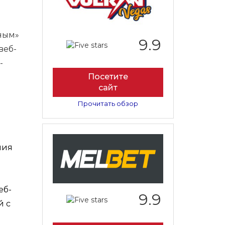
чным»
9.9
веб-
-
Посетите
сайт
Прочитать обзор
ния
еб-
9.9
й с